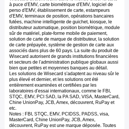
à puce d'EMV, carte biométrique d'EMV, logiciel de
perso d'EMV, établissement de carte, estampeurs
d'EMV, terminaux de position, opérations bancaires
futées, machine intelligente de guichet, kiosque, le
distributeur automatique, position biométrique, module
sûr de matériel, plate-forme mobile de paiement,
solution de carte de marque de distributeur, la solution
de carte prépayée, système de gestion de carte aux
associés dans plus de 60 pays. La suite du produit de
Wisecard autorisent de grands institutions financières
et secteurs de l'administration publique globaux aussi
bien que petites et moyennes banques au détail.
Les solutions de Wisecard s'adaptent au niveau sûr le
plus élevé et dernier, et les solutions ont été
entièrement examinées et certifiées par les
laboratoires d'essai internationaux, comme le FBI,
STQC, EMV, PCI SAD, la PA SAD, VISA, MasterCard,
Chine UnionPay, JCB, Amex, découvrent, RuPay et
etc.
Notes : FBI, STQC, EMV, PCIDSS, PADSS, visa,
MasterCard, Chine UnionPay, JCB, Amex,
découvrent, RuPay est une marque déposée. Toutes