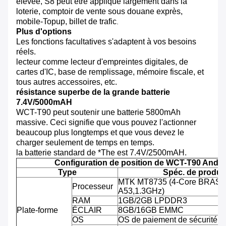
élevée, S8 peut être appliqué largement dans la
loterie, comptoir de vente sous douane exprès,
mobile-Topup, billet de trafic
.
Plus d'options
Les fonctions facultatives s'adaptent à vos besoins
réels.
lecteur comme lecteur d'empreintes digitales, de
cartes d'IC, base de remplissage, mémoire fiscale, et
tous autres accessoires, etc.
résistance superbe de la grande batterie
7.4V/5000mAH
WCT-T90 peut soutenir une batterie 5800mAh
massive. Ceci signifie que vous pouvez l'actionner
beaucoup plus longtemps et que vous devez le
charger seulement de temps en temps.
la batterie standard de *The est 7.4V/2500mAH.
Configuration de position de WCT-T90 Andro
Type
Spéc. de produit
MTK MT8735 (4-Core BRAS C
Processeur
A53,1.3GHz)
RAM
1GB/2GB LPDDR3
Plate-forme
ÉCLAIR
8GB/16GB EMMC
OS
OS de paiement de sécurité d'