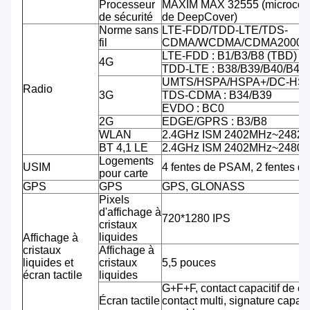
Processeur
MAXIM MAX 32555 (microcontr
de sécurité
de DeepCover)
Norme sans
LTE-FDD/TDD-LTE/TDS-
fil
CDMA/WCDMA/CDMA2000/
LTE-FDD : B1/B3/B8 (TBD)
4G
TDD-LTE : B38/B39/B40/B41
UMTS/HSPA/HSPA+/DC-HSPA
Radio
3G
TDS-CDMA : B34/B39
EVDO : BC0
2G
EDGE/GPRS : B3/B8
WLAN
2.4GHz ISM 2402MHz~2482
BT 4,1 LE
2.4GHz ISM 2402MHz~2480
Logements
USIM
4 fentes de PSAM, 2 fentes d
pour carte
GPS
GPS
GPS, GLONASS
Pixels
d'affichage à
720*1280 IPS
cristaux
liquides
Affichage à
cristaux
Affichage à
liquides et
cristaux
5,5 pouces
écran tactile
liquides
G+F+F, contact capacitif de co
Écran tactile
contact multi, signature capab