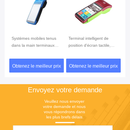
e
Systèmes mobiles tenus
Terminal intelligent de
Te
ran
dans la main terminaux
position d'écran tactile,
te
tenus dans la main de
position d'Android avec le
Du
position du BORD GPRS
lecteur d'empreintes
ix
Obtenez le meilleur prix
Obtenez le meilleur prix
Ob
5800mAh de position de
digitales
NFC de FBI
Envoyez votre demande
Veuillez nous envoyer 
votre demande et nous 
vous répondrons dans 
les plus brefs délais.