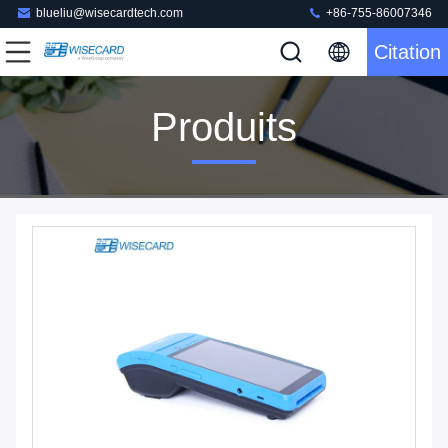
blueliu@wisecardtech.com
+86-755-86007346
Citation
Produits