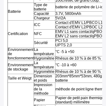
100cm/sec de grand coup.
Type de
batterie de polymère de Li-ion
batterie
Batterie
Capacité
3.7V, 5800mAh
Chargeur
5V/2A
Contact d'EMV L1/PBCO L1
ICC
Contact d'EMV L2/PBOC L2
EMV L1 sans contact/qPBOC
Certification
NFC
EMV L2 sans contact/qPBOC
PCI 5,0
Sécurité
UPTS 2,0
Environnement
La
°C -5 à +50
de
température
fonctionnement
Hygrométrie
Rhésus de 10 % à de 85 %
La
Environnement
°C -10 à +60
température
de stockage
Hygrométrie
Rhésus de 10 % à de 90 %
Dimension
203mm*85mm*53mm, 480g av
Taille et Weigt
et poids
batterie
Impression
de la
méthode de point ligne therm
méthode
Papier de petit pain thermiqu
Papier
(standard) millimètre