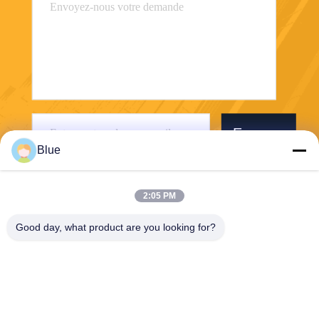
Envoyer
Blue
2:05 PM
Good day, what product are you looking for?
Wisecard Technology Co., Ltd.
blueliu@wisecardtech.com
+86-755-86007346
B1303, bâtiment de technolo