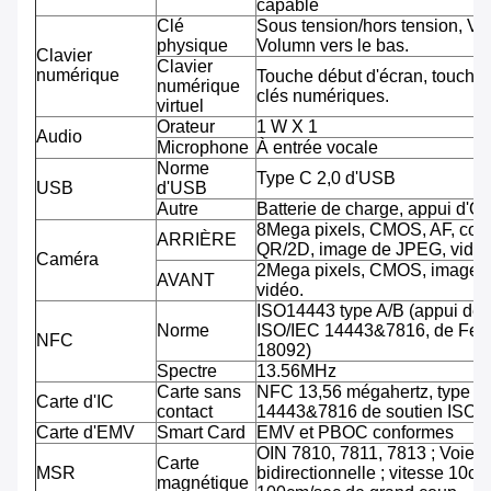
capable
Clé
Sous tension/hors tension, Vo
physique
Volumn vers le bas.
Clavier
Clavier
numérique
Touche début d'écran, touche 
numérique
clés numériques.
virtuel
Orateur
1 W X 1
Audio
Microphone
À entrée vocale
Norme
Type C 2,0 d'USB
USB
d'USB
Autre
Batterie de charge, appui d'O
8Mega pixels, CMOS, AF, cod
ARRIÈRE
QR/2D, image de JPEG, vidéo
Caméra
2Mega pixels, CMOS, image 
AVANT
vidéo.
ISO14443 type A/B (appui de
Norme
ISO/IEC 14443&7816, de Feli
NFC
18092)
Spectre
13.56MHz
Carte sans
NFC 13,56 mégahertz, type A
Carte d'IC
contact
14443&7816 de soutien ISO/
Carte d'EMV
Smart Card
EMV et PBOC conformes
OIN 7810, 7811, 7813 ; Voie tr
Carte
MSR
bidirectionnelle ; vitesse 10cm
magnétique