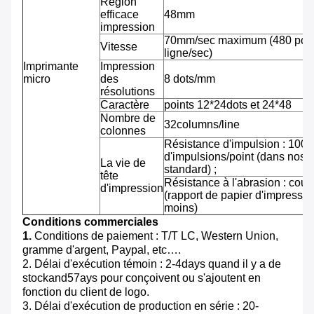
Région
efficace
48mm
impression
70mm/sec maximum (480 pointi
Vitesse
ligne/sec)
Imprimante
Impression
micro
des
8 dots/mm
résolutions
Caractère
points 12*24dots et 24*48
Nombre de
32columns/line
colonnes
Résistance d'impulsion : 100 m
d'impulsions/point (dans nos 
La vie de
standard) ;
tête
Résistance à l'abrasion : cou
d'impression
(rapport de papier d'impressi
moins)
Conditions commerciales
1.
Conditions de paiement : T/T LC, Western Union,
gramme d'argent, Paypal, etc….
2. Délai d'exécution témoin : 2-4days quand il y a de
stockand57ays pour conçoivent ou s'ajoutent en
fonction du client de logo.
3. Délai d'exécution de production en série : 20-