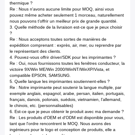
thermique ?
Re : Nous n'avons aucune limite pour MOQ, ainsi vous
pouvez même acheter seulement 1 morceau, naturellement
nous pouvons t'offrir un meilleur prix de grande quantité.
3.
Quelle méthode de la livraison est-ce que je peux choisir
?
Re : Nous acceptons toutes sortes de manières de
expédition comprenant : exprès, air, mer, ou reprendre par
le représentant des clients.
4.
Pouvez-vous offrir driver/SDK pour les imprimantes ?
Re : Oui, nous fournissons toutes les fenêtres conducteur, la
victoire 9X/Win ME/Win 2000/WinNT/WinXP/Vista, et
compatible EPSON, SAMSUNG.
5.
Quelle langue les imprimantes soutiennent-elles ?
Re : Notre imprimante peut soutenir la langue multiple, par
exemple anglais, espagnol, arabe, persan, italien, portugais,
français, danois, polonais, suédois, vietnamien, l'allemand,
le chinois, etc. (personnalisables)
6.
Est-ce que je peux obtenir le produit avec ma demande ?
Re : Les produits d'OEM et d'ODM est disponible pour vous,
tant que l'ordre rencontrent le MOQ. Nous avons des
ingénieurs pour le logo et conception de produits, elle a