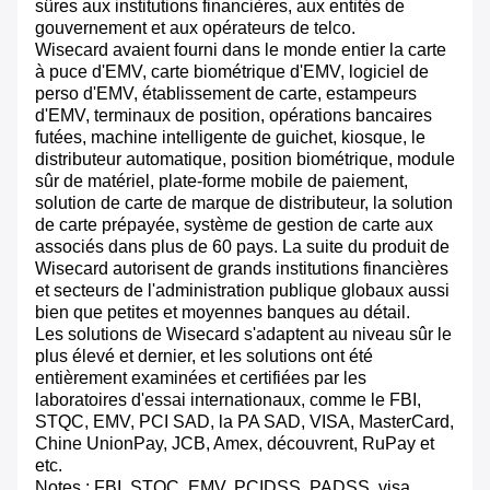
sûres aux institutions financières, aux entités de
gouvernement et aux opérateurs de telco.
Wisecard avaient fourni dans le monde entier la carte
à puce d'EMV, carte biométrique d'EMV, logiciel de
perso d'EMV, établissement de carte, estampeurs
d'EMV, terminaux de position, opérations bancaires
futées, machine intelligente de guichet, kiosque, le
distributeur automatique, position biométrique, module
sûr de matériel, plate-forme mobile de paiement,
solution de carte de marque de distributeur, la solution
de carte prépayée, système de gestion de carte aux
associés dans plus de 60 pays. La suite du produit de
Wisecard autorisent de grands institutions financières
et secteurs de l'administration publique globaux aussi
bien que petites et moyennes banques au détail.
Les solutions de Wisecard s'adaptent au niveau sûr le
plus élevé et dernier, et les solutions ont été
entièrement examinées et certifiées par les
laboratoires d'essai internationaux, comme le FBI,
STQC, EMV, PCI SAD, la PA SAD, VISA, MasterCard,
Chine UnionPay, JCB, Amex, découvrent, RuPay et
etc.
Notes : FBI, STQC, EMV, PCIDSS, PADSS, visa,