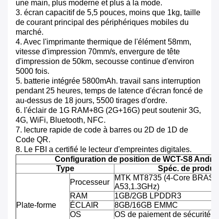
une main, plus moderne et plus à la mode.
3. écran capacitif de 5,5 pouces, moins que 1kg, taille
de courant principal des périphériques mobiles du
marché.
4. Avec l'imprimante thermique de l'élément 58mm,
vitesse d'impression 70mm/s, envergure de tête
d'impression de 50km, secousse continue d'environ
5000 fois.
5. batterie intégrée 5800mAh. travail sans interruption
pendant 25 heures, temps de latence d'écran foncé de
au-dessus de 18 jours, 5500 tirages d'ordre.
6. l'éclair de 1G RAM+8G (2G+16G) peut soutenir 3G,
4G, WiFi, Bluetooth, NFC.
7. lecture rapide de code à barres ou 2D de 1D de
Code QR.
8. Le FBI a certifié le lecteur d'empreintes digitales.
Configuration de position de WCT-S8 Andro
Type
Spéc. de produit
MTK MT8735 (4-Core BRAS C
Processeur
A53,1.3GHz)
RAM
1GB/2GB LPDDR3
Plate-forme
ÉCLAIR
8GB/16GB EMMC
OS
OS de paiement de sécurité d'