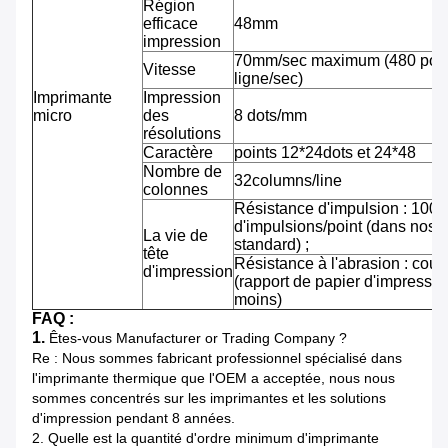
Région
efficace
48mm
impression
70mm/sec maximum (480 pointi
Vitesse
ligne/sec)
Imprimante
Impression
micro
des
8 dots/mm
résolutions
Caractère
points 12*24dots et 24*48
Nombre de
32columns/line
colonnes
Résistance d'impulsion : 100 m
d'impulsions/point (dans nos 
La vie de
standard) ;
tête
Résistance à l'abrasion : cou
d'impression
(rapport de papier d'impressi
moins)
FAQ :
1.
Êtes-vous Manufacturer or Trading Company ?
Re : Nous sommes fabricant professionnel spécialisé dans
l'imprimante thermique que l'OEM a acceptée, nous nous
sommes concentrés sur les imprimantes et les solutions
d'impression pendant 8 années.
2.
Quelle est la quantité d'ordre minimum d'imprimante