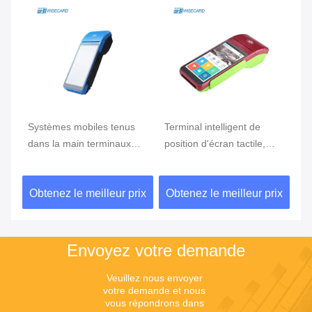
e
Systèmes mobiles tenus
Terminal intelligent de
Te
ran
dans la main terminaux
position d'écran tactile,
te
tenus dans la main de
position d'Android avec le
Du
position du BORD GPRS
lecteur d'empreintes
ix
Obtenez le meilleur prix
Obtenez le meilleur prix
Ob
5800mAh de position de
digitales
NFC de FBI
Envoyez votre demande
Veuillez nous envoyer 
votre demande et nous 
vous répondrons dans 