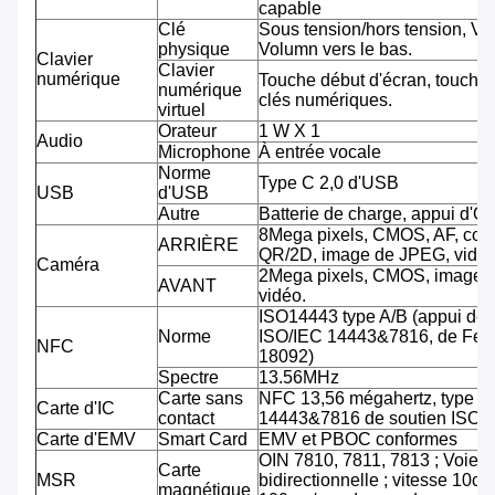
capable
Clé
Sous tension/hors tension, Vo
physique
Volumn vers le bas.
Clavier
Clavier
numérique
Touche début d'écran, touche 
numérique
clés numériques.
virtuel
Orateur
1 W X 1
Audio
Microphone
À entrée vocale
Norme
Type C 2,0 d'USB
USB
d'USB
Autre
Batterie de charge, appui d'O
8Mega pixels, CMOS, AF, cod
ARRIÈRE
QR/2D, image de JPEG, vidéo
Caméra
2Mega pixels, CMOS, image 
AVANT
vidéo.
ISO14443 type A/B (appui de
Norme
ISO/IEC 14443&7816, de Feli
NFC
18092)
Spectre
13.56MHz
Carte sans
NFC 13,56 mégahertz, type A
Carte d'IC
contact
14443&7816 de soutien ISO/
Carte d'EMV
Smart Card
EMV et PBOC conformes
OIN 7810, 7811, 7813 ; Voie tr
Carte
MSR
bidirectionnelle ; vitesse 10cm
magnétique