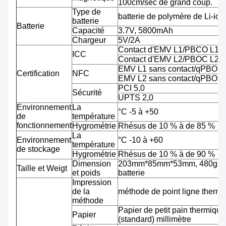
100cm/sec de grand coup.
Type de
batterie de polymère de Li-ion
batterie
Batterie
Capacité
3.7V, 5800mAh
Chargeur
5V/2A
Contact d'EMV L1/PBCO L1
ICC
Contact d'EMV L2/PBOC L2
EMV L1 sans contact/qPBOC
Certification
NFC
EMV L2 sans contact/qPBOC
PCI 5,0
Sécurité
UPTS 2,0
Environnement
La
°C -5 à +50
de
température
fonctionnement
Hygrométrie
Rhésus de 10 % à de 85 %
La
Environnement
°C -10 à +60
température
de stockage
Hygrométrie
Rhésus de 10 % à de 90 %
Dimension
203mm*85mm*53mm, 480g av
Taille et Weigt
et poids
batterie
Impression
de la
méthode de point ligne therm
méthode
Papier de petit pain thermiqu
Papier
(standard) millimètre