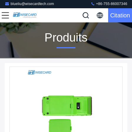
blueliu@wisecardtech.com
+86-755-86007346
Citation
Produits