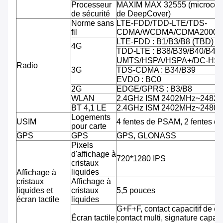
Processeur
MAXIM MAX 32555 (microcontr
de sécurité
de DeepCover)
Norme sans
LTE-FDD/TDD-LTE/TDS-
fil
CDMA/WCDMA/CDMA2000/
LTE-FDD : B1/B3/B8 (TBD)
4G
TDD-LTE : B38/B39/B40/B41
UMTS/HSPA/HSPA+/DC-HSPA
Radio
3G
TDS-CDMA : B34/B39
EVDO : BC0
2G
EDGE/GPRS : B3/B8
WLAN
2.4GHz ISM 2402MHz~2482
BT 4,1 LE
2.4GHz ISM 2402MHz~2480
Logements
USIM
4 fentes de PSAM, 2 fentes d
pour carte
GPS
GPS
GPS, GLONASS
Pixels
d'affichage à
720*1280 IPS
cristaux
liquides
Affichage à
cristaux
Affichage à
liquides et
cristaux
5,5 pouces
écran tactile
liquides
G+F+F, contact capacitif de co
Écran tactile
contact multi, signature capab