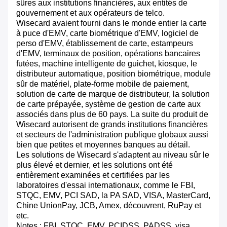
sûres aux institutions financières, aux entités de
gouvernement et aux opérateurs de telco.
Wisecard avaient fourni dans le monde entier la carte
à puce d'EMV, carte biométrique d'EMV, logiciel de
perso d'EMV, établissement de carte, estampeurs
d'EMV, terminaux de position, opérations bancaires
futées, machine intelligente de guichet, kiosque, le
distributeur automatique, position biométrique, module
sûr de matériel, plate-forme mobile de paiement,
solution de carte de marque de distributeur, la solution
de carte prépayée, système de gestion de carte aux
associés dans plus de 60 pays. La suite du produit de
Wisecard autorisent de grands institutions financières
et secteurs de l'administration publique globaux aussi
bien que petites et moyennes banques au détail.
Les solutions de Wisecard s'adaptent au niveau sûr le
plus élevé et dernier, et les solutions ont été
entièrement examinées et certifiées par les
laboratoires d'essai internationaux, comme le FBI,
STQC, EMV, PCI SAD, la PA SAD, VISA, MasterCard,
Chine UnionPay, JCB, Amex, découvrent, RuPay et
etc.
Notes : FBI, STQC, EMV, PCIDSS, PADSS, visa,