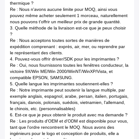
thermique ?
Re : Nous n'avons aucune limite pour MOQ, ainsi vous
pouvez même acheter seulement 1 morceau, naturellement
nous pouvons t'offrir un meilleur prix de grande quantité.
3.
Quelle méthode de la livraison est-ce que je peux choisir
?
Re : Nous acceptons toutes sortes de manières de
expédition comprenant : exprès, air, mer, ou reprendre par
le représentant des clients.
4.
Pouvez-vous offrir driver/SDK pour les imprimantes ?
Re : Oui, nous fournissons toutes les fenêtres conducteur, la
victoire 9X/Win ME/Win 2000/WinNT/WinXP/Vista, et
compatible EPSON, SAMSUNG.
5.
Quelle langue les imprimantes soutiennent-elles ?
Re : Notre imprimante peut soutenir la langue multiple, par
exemple anglais, espagnol, arabe, persan, italien, portugais,
français, danois, polonais, suédois, vietnamien, l'allemand,
le chinois, etc. (personnalisables)
6.
Est-ce que je peux obtenir le produit avec ma demande ?
Re : Les produits d'OEM et d'ODM est disponible pour vous,
tant que l'ordre rencontrent le MOQ. Nous avons des
ingénieurs pour le logo et conception de produits, elle a