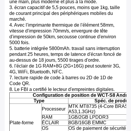
une main, plus moderne et plus à la mode.
3. écran capacitif de 5,5 pouces, moins que 1kg, taille
de courant principal des périphériques mobiles du
marché.
4. Avec l'imprimante thermique de l'élément 58mm,
vitesse d'impression 70mm/s, envergure de tête
d'impression de 50km, secousse continue d'environ
5000 fois.
5. batterie intégrée 5800mAh. travail sans interruption
pendant 25 heures, temps de latence d'écran foncé de
au-dessus de 18 jours, 5500 tirages d'ordre.
6. l'éclair de 1G RAM+8G (2G+16G) peut soutenir 3G,
4G, WiFi, Bluetooth, NFC.
7. lecture rapide de code à barres ou 2D de 1D de
Code QR.
8. Le FBI a certifié le lecteur d'empreintes digitales.
Configuration de position de WCT-S8 Andro
Type
Spéc. de produit
MTK MT8735 (4-Core BRAS C
Processeur
A53,1.3GHz)
RAM
1GB/2GB LPDDR3
Plate-forme
ÉCLAIR
8GB/16GB EMMC
OS
OS de paiement de sécurité d'