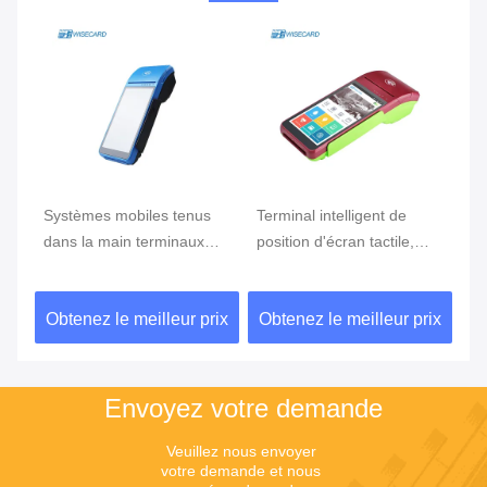
e
Systèmes mobiles tenus
Terminal intelligent de
Te
ran
dans la main terminaux
position d'écran tactile,
te
tenus dans la main de
position d'Android avec le
Du
position du BORD GPRS
lecteur d'empreintes
ix
Obtenez le meilleur prix
Obtenez le meilleur prix
Ob
5800mAh de position de
digitales
NFC de FBI
Envoyez votre demande
Veuillez nous envoyer 
votre demande et nous 