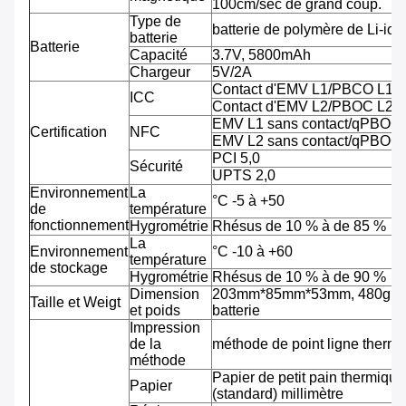
100cm/sec de grand coup.
Type de
batterie de polymère de Li-ion
batterie
Batterie
Capacité
3.7V, 5800mAh
Chargeur
5V/2A
Contact d'EMV L1/PBCO L1
ICC
Contact d'EMV L2/PBOC L2
EMV L1 sans contact/qPBOC
Certification
NFC
EMV L2 sans contact/qPBOC
PCI 5,0
Sécurité
UPTS 2,0
Environnement
La
°C -5 à +50
de
température
fonctionnement
Hygrométrie
Rhésus de 10 % à de 85 %
La
Environnement
°C -10 à +60
température
de stockage
Hygrométrie
Rhésus de 10 % à de 90 %
Dimension
203mm*85mm*53mm, 480g av
Taille et Weigt
et poids
batterie
Impression
de la
méthode de point ligne therm
méthode
Papier de petit pain thermiqu
Papier
(standard) millimètre