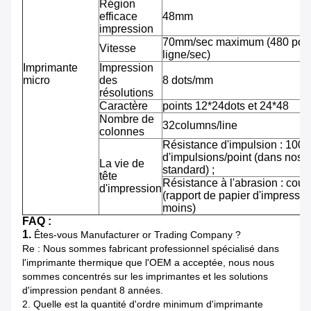
Région
efficace
48mm
impression
70mm/sec maximum (480 pointi
Vitesse
ligne/sec)
Imprimante
Impression
micro
des
8 dots/mm
résolutions
Caractère
points 12*24dots et 24*48
Nombre de
32columns/line
colonnes
Résistance d'impulsion : 100 m
d'impulsions/point (dans nos 
La vie de
standard) ;
tête
Résistance à l'abrasion : cou
d'impression
(rapport de papier d'impressi
moins)
FAQ :
1.
Êtes-vous Manufacturer or Trading Company ?
Re : Nous sommes fabricant professionnel spécialisé dans
l'imprimante thermique que l'OEM a acceptée, nous nous
sommes concentrés sur les imprimantes et les solutions
d'impression pendant 8 années.
2.
Quelle est la quantité d'ordre minimum d'imprimante