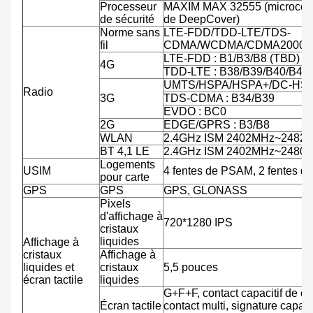
Processeur
MAXIM MAX 32555 (microcontr
de sécurité
de DeepCover)
Norme sans
LTE-FDD/TDD-LTE/TDS-
fil
CDMA/WCDMA/CDMA2000/
LTE-FDD : B1/B3/B8 (TBD)
4G
TDD-LTE : B38/B39/B40/B41
UMTS/HSPA/HSPA+/DC-HSPA
Radio
3G
TDS-CDMA : B34/B39
EVDO : BC0
2G
EDGE/GPRS : B3/B8
WLAN
2.4GHz ISM 2402MHz~2482
BT 4,1 LE
2.4GHz ISM 2402MHz~2480
Logements
USIM
4 fentes de PSAM, 2 fentes d
pour carte
GPS
GPS
GPS, GLONASS
Pixels
d'affichage à
720*1280 IPS
cristaux
liquides
Affichage à
cristaux
Affichage à
liquides et
cristaux
5,5 pouces
écran tactile
liquides
G+F+F, contact capacitif de co
Écran tactile
contact multi, signature capab