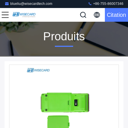
blueliu@wisecardtech.com
+86-755-86007346
Citation
Produits