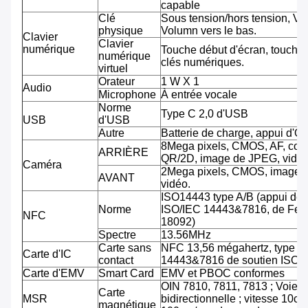
capable
Clé
Sous tension/hors tension, Vo
physique
Volumn vers le bas.
Clavier
Clavier
numérique
Touche début d'écran, touche 
numérique
clés numériques.
virtuel
Orateur
1 W X 1
Audio
Microphone
À entrée vocale
Norme
Type C 2,0 d'USB
USB
d'USB
Autre
Batterie de charge, appui d'O
8Mega pixels, CMOS, AF, cod
ARRIÈRE
QR/2D, image de JPEG, vidéo
Caméra
2Mega pixels, CMOS, image 
AVANT
vidéo.
ISO14443 type A/B (appui de
Norme
ISO/IEC 14443&7816, de Feli
NFC
18092)
Spectre
13.56MHz
Carte sans
NFC 13,56 mégahertz, type A
Carte d'IC
contact
14443&7816 de soutien ISO/
Carte d'EMV
Smart Card
EMV et PBOC conformes
OIN 7810, 7811, 7813 ; Voie tr
Carte
MSR
bidirectionnelle ; vitesse 10cm
magnétique