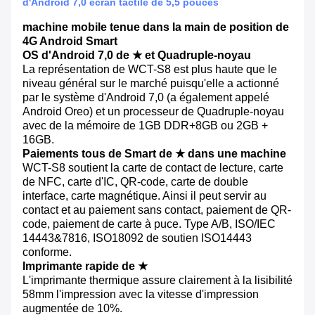
d'Android 7,0 écran tactile de 5,5 pouces
machine mobile tenue dans la main de position de
4G Android Smart
OS d'Android 7,0 de ★ et Quadruple-noyau
La représentation de WCT-S8 est plus haute que le
niveau général sur le marché puisqu'elle a actionné
par le système d'Android 7,0 (a également appelé
Android Oreo) et un processeur de Quadruple-noyau
avec de la mémoire de 1GB DDR+8GB ou 2GB +
16GB.
Paiements tous de Smart de ★ dans une machine
WCT-S8 soutient la carte de contact de lecture, carte
de NFC, carte d'IC, QR-code, carte de double
interface, carte magnétique. Ainsi il peut servir au
contact et au paiement sans contact, paiement de QR-
code, paiement de carte à puce. Type A/B, ISO/IEC
14443&7816, ISO18092 de soutien ISO14443
conforme.
Imprimante rapide de ★
L'imprimante thermique assure clairement à la lisibilité
58mm l'impression avec la vitesse d'impression
augmentée de 10%.