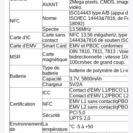
2Mega pixels, CMOS, image 
AVANT
vidéo.
ISO14443 type A/B (appui de
Norme
ISO/IEC 14443&7816, de Feli
NFC
18092)
Spectre
13.56MHz
Carte sans
NFC 13,56 mégahertz, type A
Carte d'IC
contact
14443&7816 de soutien ISO/
Carte d'EMV
Smart Card
EMV et PBOC conformes
OIN 7810, 7811, 7813 ; Voie tr
Carte
MSR
bidirectionnelle ; vitesse 10cm
magnétique
100cm/sec de grand coup.
Type de
batterie de polymère de Li-ion
batterie
Batterie
Capacité
3.7V, 5800mAh
Chargeur
5V/2A
Contact d'EMV L1/PBCO L1
ICC
Contact d'EMV L2/PBOC L2
EMV L1 sans contact/qPBOC
Certification
NFC
EMV L2 sans contact/qPBOC
PCI 5,0
Sécurité
UPTS 2,0
Environnement
La
°C -5 à +50
de
température