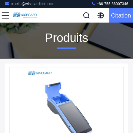
blueliu@wisecardtech.com
+86-755-86007346
Citation
Produits