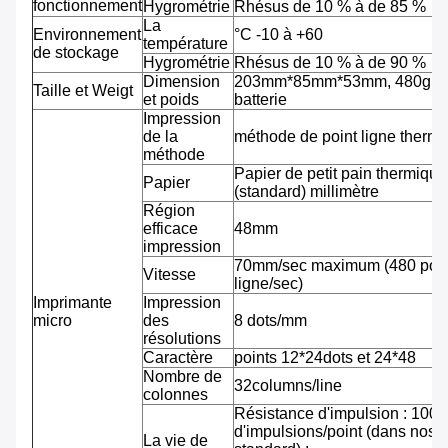
fonctionnement
Hygrométrie
Rhésus de 10 % à de 85 %
La
Environnement
°C -10 à +60
température
de stockage
Hygrométrie
Rhésus de 10 % à de 90 %
Dimension
203mm*85mm*53mm, 480g av
Taille et Weigt
et poids
batterie
Impression
de la
méthode de point ligne therm
méthode
Papier de petit pain thermiqu
Papier
(standard) millimètre
Région
efficace
48mm
impression
70mm/sec maximum (480 pointi
Vitesse
ligne/sec)
Imprimante
Impression
micro
des
8 dots/mm
résolutions
Caractère
points 12*24dots et 24*48
Nombre de
32columns/line
colonnes
Résistance d'impulsion : 100 m
d'impulsions/point (dans nos 
La vie de