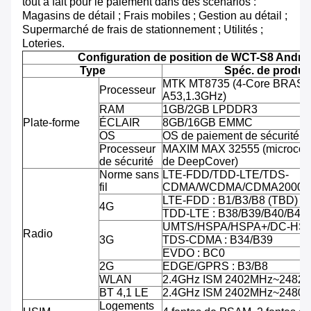
tout à fait pour le paiement dans des scénarios :
Magasins de détail ; Frais mobiles ; Gestion au détail ;
Supermarché de frais de stationnement ; Utilités ;
Loteries.
Configuration de position de WCT-S8 Andro
Type
Spéc. de produit
MTK MT8735 (4-Core BRAS C
Processeur
A53,1.3GHz)
RAM
1GB/2GB LPDDR3
Plate-forme
ÉCLAIR
8GB/16GB EMMC
OS
OS de paiement de sécurité d'
Processeur
MAXIM MAX 32555 (microcontr
de sécurité
de DeepCover)
Norme sans
LTE-FDD/TDD-LTE/TDS-
fil
CDMA/WCDMA/CDMA2000/
LTE-FDD : B1/B3/B8 (TBD)
4G
TDD-LTE : B38/B39/B40/B41
UMTS/HSPA/HSPA+/DC-HSPA
Radio
3G
TDS-CDMA : B34/B39
EVDO : BC0
2G
EDGE/GPRS : B3/B8
WLAN
2.4GHz ISM 2402MHz~2482
BT 4,1 LE
2.4GHz ISM 2402MHz~2480
Logements