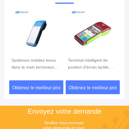
e
Systèmes mobiles tenus
Terminal intelligent de
Te
ran
dans la main terminaux
position d'écran tactile,
te
tenus dans la main de
position d'Android avec le
Du
position du BORD GPRS
lecteur d'empreintes
ix
Obtenez le meilleur prix
Obtenez le meilleur prix
Ob
5800mAh de position de
digitales
NFC de FBI
Envoyez votre demande
Veuillez nous envoyer 
votre demande et nous 