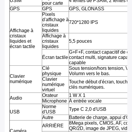
USIM
4 fentes de PSAM, 2 fentes d
pour carte
GPS
GPS
GPS, GLONASS
Pixels
d'affichage à
720*1280 IPS
cristaux
liquides
Affichage à
cristaux
Affichage à
liquides et
cristaux
5,5 pouces
écran tactile
liquides
G+F+F, contact capacitif de co
Écran tactile
contact multi, signature capab
capable
Clé
Sous tension/hors tension, Vo
physique
Volumn vers le bas.
Clavier
Clavier
numérique
Touche début d'écran, touche 
numérique
clés numériques.
virtuel
Orateur
1 W X 1
Audio
Microphone
À entrée vocale
Norme
Type C 2,0 d'USB
USB
d'USB
Autre
Batterie de charge, appui d'O
8Mega pixels, CMOS, AF, cod
ARRIÈRE
QR/2D, image de JPEG, vidéo
Caméra