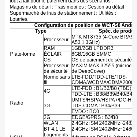
tout à fait pour le paiement dans des scénarios :
Magasins de détail ; Frais mobiles ; Gestion au détail ;
Supermarché de frais de stationnement ; Utilités ;
Loteries.
Configuration de position de WCT-S8 Andro
Type
Spéc. de produit
MTK MT8735 (4-Core BRAS C
Processeur
A53,1.3GHz)
RAM
1GB/2GB LPDDR3
Plate-forme
ÉCLAIR
8GB/16GB EMMC
OS
OS de paiement de sécurité d'
Processeur
MAXIM MAX 32555 (microcontr
de sécurité
de DeepCover)
Norme sans
LTE-FDD/TDD-LTE/TDS-
fil
CDMA/WCDMA/CDMA2000/
LTE-FDD : B1/B3/B8 (TBD)
4G
TDD-LTE : B38/B39/B40/B41
UMTS/HSPA/HSPA+/DC-HSPA
Radio
3G
TDS-CDMA : B34/B39
EVDO : BC0
2G
EDGE/GPRS : B3/B8
WLAN
2.4GHz ISM 2402MHz~2482
BT 4,1 LE
2.4GHz ISM 2402MHz~2480
Logements