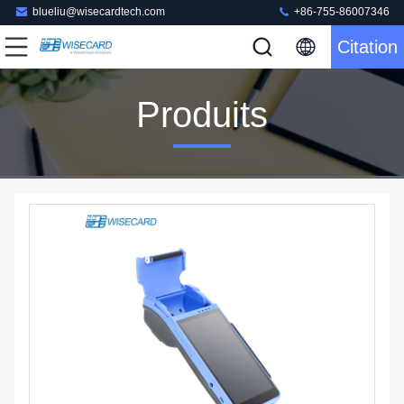
blueliu@wisecardtech.com
+86-755-86007346
Citation
Produits