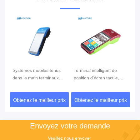
e
Systèmes mobiles tenus
Terminal intelligent de
Te
ran
dans la main terminaux
position d'écran tactile,
te
tenus dans la main de
position d'Android avec le
Du
position du BORD GPRS
lecteur d'empreintes
ix
Obtenez le meilleur prix
Obtenez le meilleur prix
Ob
5800mAh de position de
digitales
NFC de FBI
Envoyez votre demande
Veuillez nous envoyer 