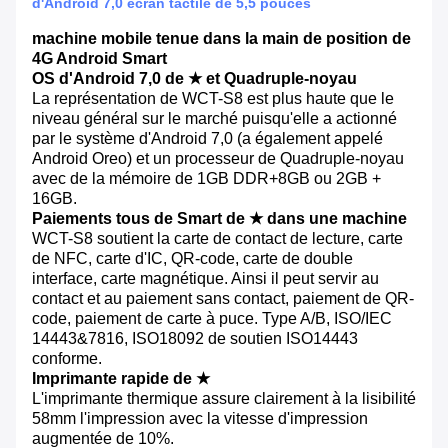
d'Android 7,0 écran tactile de 5,5 pouces
machine mobile tenue dans la main de position de
4G Android Smart
OS d'Android 7,0 de ★ et Quadruple-noyau
La représentation de WCT-S8 est plus haute que le
niveau général sur le marché puisqu'elle a actionné
par le système d'Android 7,0 (a également appelé
Android Oreo) et un processeur de Quadruple-noyau
avec de la mémoire de 1GB DDR+8GB ou 2GB +
16GB.
Paiements tous de Smart de ★ dans une machine
WCT-S8 soutient la carte de contact de lecture, carte
de NFC, carte d'IC, QR-code, carte de double
interface, carte magnétique. Ainsi il peut servir au
contact et au paiement sans contact, paiement de QR-
code, paiement de carte à puce. Type A/B, ISO/IEC
14443&7816, ISO18092 de soutien ISO14443
conforme.
Imprimante rapide de ★
L'imprimante thermique assure clairement à la lisibilité
58mm l'impression avec la vitesse d'impression
augmentée de 10%.