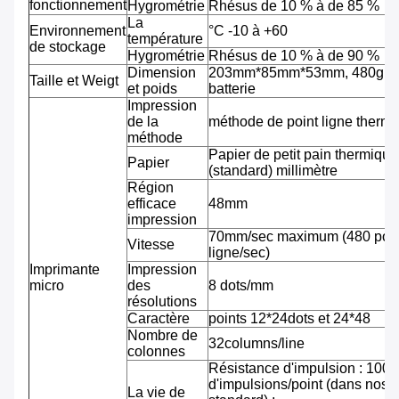
fonctionnement
Hygrométrie
Rhésus de 10 % à de 85 %
La
Environnement
°C -10 à +60
température
de stockage
Hygrométrie
Rhésus de 10 % à de 90 %
Dimension
203mm*85mm*53mm, 480g av
Taille et Weigt
et poids
batterie
Impression
de la
méthode de point ligne therm
méthode
Papier de petit pain thermiqu
Papier
(standard) millimètre
Région
efficace
48mm
impression
70mm/sec maximum (480 pointi
Vitesse
ligne/sec)
Imprimante
Impression
micro
des
8 dots/mm
résolutions
Caractère
points 12*24dots et 24*48
Nombre de
32columns/line
colonnes
Résistance d'impulsion : 100 m
d'impulsions/point (dans nos 
La vie de