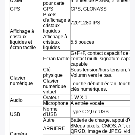
USIM
4 fentes de PSAM, 2 fentes d
pour carte
GPS
GPS
GPS, GLONASS
Pixels
d'affichage à
720*1280 IPS
cristaux
liquides
Affichage à
cristaux
Affichage à
liquides et
cristaux
5,5 pouces
écran tactile
liquides
G+F+F, contact capacitif de co
Écran tactile
contact multi, signature capab
capable
Clé
Sous tension/hors tension, Vo
physique
Volumn vers le bas.
Clavier
Clavier
numérique
Touche début d'écran, touche 
numérique
clés numériques.
virtuel
Orateur
1 W X 1
Audio
Microphone
À entrée vocale
Norme
Type C 2,0 d'USB
USB
d'USB
Autre
Batterie de charge, appui d'O
8Mega pixels, CMOS, AF, cod
ARRIÈRE
QR/2D, image de JPEG, vidéo
Caméra