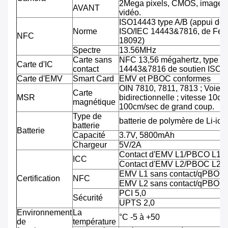
2Mega pixels, CMOS, image 
AVANT
vidéo.
ISO14443 type A/B (appui de
Norme
ISO/IEC 14443&7816, de Feli
NFC
18092)
Spectre
13.56MHz
Carte sans
NFC 13,56 mégahertz, type A
Carte d'IC
contact
14443&7816 de soutien ISO/
Carte d'EMV
Smart Card
EMV et PBOC conformes
OIN 7810, 7811, 7813 ; Voie tr
Carte
MSR
bidirectionnelle ; vitesse 10cm
magnétique
100cm/sec de grand coup.
Type de
batterie de polymère de Li-ion
batterie
Batterie
Capacité
3.7V, 5800mAh
Chargeur
5V/2A
Contact d'EMV L1/PBCO L1
ICC
Contact d'EMV L2/PBOC L2
EMV L1 sans contact/qPBOC
Certification
NFC
EMV L2 sans contact/qPBOC
PCI 5,0
Sécurité
UPTS 2,0
Environnement
La
°C -5 à +50
de
température