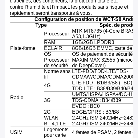
d'abeilles, des conteneurs, la protection totale etc.
contre l'humidité et l'impact, les produits sans risque et
rapidement seront transportés à vous.
Configuration de position de WCT-S8 Andro
Type
Spéc. de produit
MTK MT8735 (4-Core BRAS C
Processeur
A53,1.3GHz)
RAM
1GB/2GB LPDDR3
Plate-forme
ÉCLAIR
8GB/16GB EMMC, carte de TF
OS
OS de paiement de sécurité d'
Processeur
MAXIM MAX 32555 (microcontr
de sécurité
de DeepCover)
Norme sans
LTE-FDD/TDD-LTE/TDS-
fil
CDMA/WCDMA/CDMA2000/
LTE-FDD : B1/B3/B8 (TBD)
4G
TDD-LTE : B38/B39/B40/B41
UMTS/HSPA/HSPA+/DC-HSPA
Radio
3G
TDS-CDMA : B34/B39
EVDO : BC0
2G
EDGE/GPRS : B3/B8
WLAN
2.4GHz ISM 2402MHz~2482
BT 4,1 LE
2.4GHz ISM 2402MHz~2480
Logements
USIM
4 fentes de PSAM, 2 fentes d
pour carte