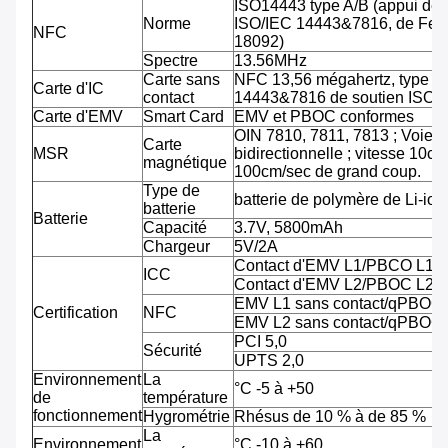
ISO14443 type A/B (appui de
Norme
ISO/IEC 14443&7816, de Feli
NFC
18092)
Spectre
13.56MHz
Carte sans
NFC 13,56 mégahertz, type A
Carte d'IC
contact
14443&7816 de soutien ISO/
Carte d'EMV
Smart Card
EMV et PBOC conformes
OIN 7810, 7811, 7813 ; Voie tr
Carte
MSR
bidirectionnelle ; vitesse 10cm
magnétique
100cm/sec de grand coup.
Type de
batterie de polymère de Li-ion
batterie
Batterie
Capacité
3.7V, 5800mAh
Chargeur
5V/2A
Contact d'EMV L1/PBCO L1
ICC
Contact d'EMV L2/PBOC L2
EMV L1 sans contact/qPBOC
Certification
NFC
EMV L2 sans contact/qPBOC
PCI 5,0
Sécurité
UPTS 2,0
Environnement
La
°C -5 à +50
de
température
fonctionnement
Hygrométrie
Rhésus de 10 % à de 85 %
La
Environnement
°C -10 à +60