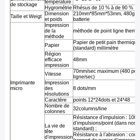
température
de stockage
Hygrométrie
Rhésus de 10 % à de 90 %
Dimension
210mm*85mm*53mm, 480g av
Taille et Weigt
et poids
batterie
Impression
de la
méthode de point ligne therm
méthode
Papier de petit pain thermiqu
Papier
(standard) millimètre
Région
efficace
48mm
impression
70mm/sec maximum (480 pointi
Vitesse
ligne/sec)
Imprimante
Impression
micro
des
8 dots/mm
résolutions
Caractère
points 12*24dots et 24*48
Nombre de
32columns/line
colonnes
Résistance d'impulsion : 100 m
d'impulsions/point (dans nos 
La vie de
standard) ;
tête
Résistance à l'abrasion : cou
d'impression