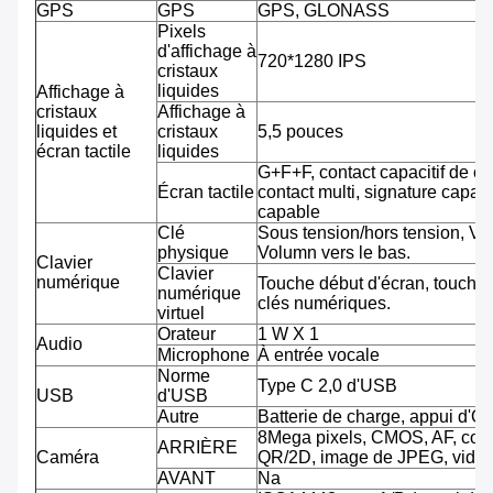
GPS
GPS
GPS, GLONASS
Pixels
d'affichage à
720*1280 IPS
cristaux
liquides
Affichage à
cristaux
Affichage à
liquides et
cristaux
5,5 pouces
écran tactile
liquides
G+F+F, contact capacitif de co
Écran tactile
contact multi, signature capab
capable
Clé
Sous tension/hors tension, Vo
physique
Volumn vers le bas.
Clavier
Clavier
numérique
Touche début d'écran, touche 
numérique
clés numériques.
virtuel
Orateur
1 W X 1
Audio
Microphone
À entrée vocale
Norme
Type C 2,0 d'USB
USB
d'USB
Autre
Batterie de charge, appui d'O
8Mega pixels, CMOS, AF, cod
ARRIÈRE
Caméra
QR/2D, image de JPEG, vidéo
AVANT
Na