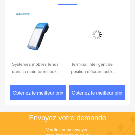
e
Systèmes mobiles tenus
Terminal intelligent de
Te
ran
dans la main terminaux
position d'écran tactile,
te
tenus dans la main de
position d'Android avec le
Du
position du BORD GPRS
lecteur d'empreintes
ix
Obtenez le meilleur prix
Obtenez le meilleur prix
Ob
5800mAh de position de
digitales
NFC de FBI
Envoyez votre demande
Veuillez nous envoyer 