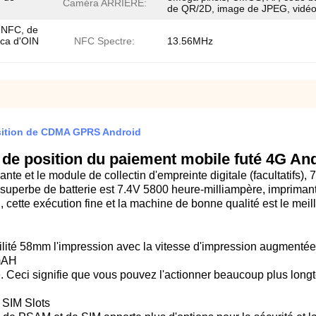
Caméra ARRIÈRE:
de QR/2D, image de JPEG, vidéo
 NFC, de
ca d'OIN
NFC Spectre:
13.56MHz
osition de CDMA GPRS Android
l de position du paiement mobile futé 4G An
te et le module de collectin d'empreinte digitale (facultatifs), 
 superbe de batterie est 7.4V 5800 heure-milliampère, imprima
 cette exécution fine et la machine de bonne qualité est le meil
bilité 58mm l'impression avec la vitesse d'impression augmenté
0mAH
Ceci signifie que vous pouvez l'actionner beaucoup plus long
 SIM Slots