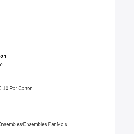
ion
le
C 10 Par Carton
Ensembles/ensembles Par Mois