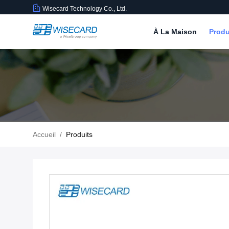
Wisecard Technology Co., Ltd.
À La Maison
Produ
Accueil
/
Produits