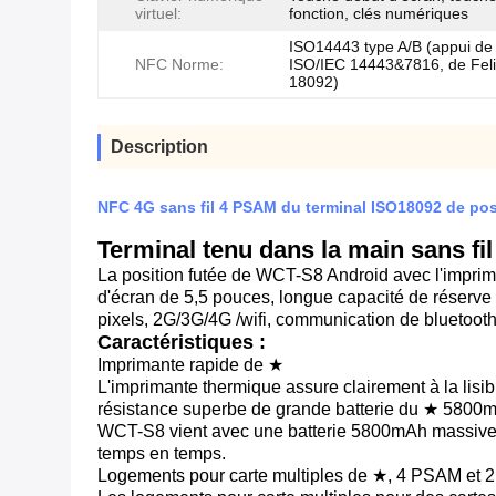
virtuel:
fonction, clés numériques
ISO14443 type A/B (appui de
NFC Norme:
ISO/IEC 14443&7816, de Feli
18092)
Description
NFC 4G sans fil 4 PSAM du terminal ISO18092 de p
Terminal tenu dans la main sans fi
La position futée de WCT-S8 Android avec l'impriman
d'écran de 5,5 pouces, longue capacité de réserve
pixels, 2G/3G/4G /wifi, communication de bluetooth,
Caractéristiques :
Imprimante rapide de ★
L'imprimante thermique assure clairement à la lisi
résistance superbe de grande batterie du ★ 580
WCT-S8 vient avec une batterie 5800mAh massive. 
temps en temps.
Logements pour carte multiples de ★, 4 PSAM et 2