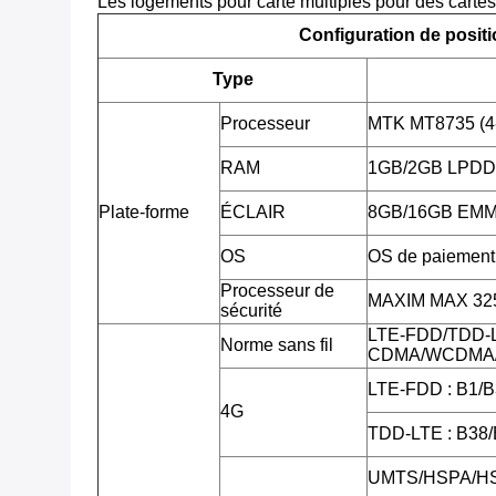
Les logements pour carte multiples pour des cartes
Configuration de posit
Type
Processeur
MTK MT8735 (4
RAM
1GB/2GB LPD
Plate-forme
ÉCLAIR
8GB/16GB EM
OS
OS de paiement 
Processeur de
MAXIM MAX 3255
sécurité
LTE-FDD/TDD-
Norme sans fil
CDMA/WCDMA/
LTE-FDD : B1/B
4G
TDD-LTE : B38
UMTS/HSPA/HS