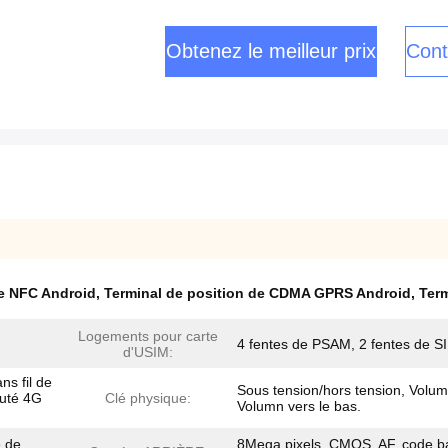
Obtenez le meilleur prix
Cont
de NFC Android
,
Terminal de position de CDMA GPRS Android
,
Term
Logements pour carte
4 fentes de PSAM, 2 fentes de S
d'USIM:
ns fil de
Sous tension/hors tension, Volum
futé 4G
Clé physique:
Volumn vers le bas.
e de
8Mega pixels, CMOS, AF, code b