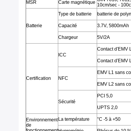
MSR
Carte magnétique
10cm/sec - 100c
Type de batterie
batterie de poly
Batterie
Capacité
3.7V, 5800mAh
Chargeur
5V/2A
Contact d'EMV
ICC
Contact d'EMV
EMV L1 sans co
Certification
NFC
EMV L2 sans co
PCI 5,0
Sécurité
UPTS 2,0
La température
°C -5 à +50
Environnement
de
fonctionnement
Hygrométrie
Rhésus de 10 %