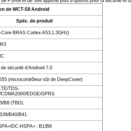
 de PSAM et de SIM apporte plus d'options pour la sécurité et l
ion de WCT-S8 Android
Spéc. de produit
-Core BRAS Cortex-A53,1.3GHz)
DR3
MC
de sécurité d'Android 7,0
5 (microcontrôleur sûr de DeepCover)
LTE/TDS-
CDMA2000/EDGE/GPRS
3/B8 (TBD)
/B39/B40/B41
PA+/DC-HSPA+ : B1/B8