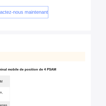
actez-nous maintenant
inal mobile de position de 4 PSAM
IM
n,
arres