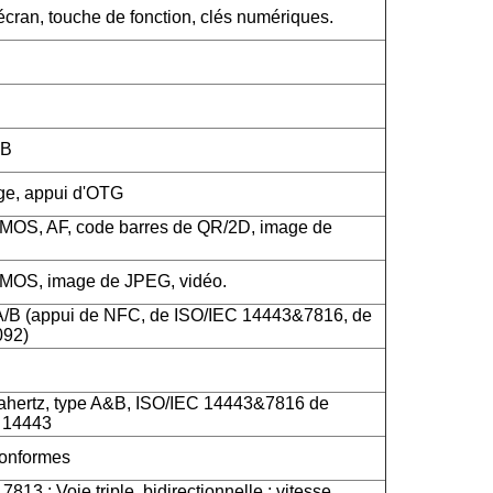
cran, touche de fonction, clés numériques.
SB
rge, appui d'OTG
CMOS, AF, code barres de QR/2D, image de
CMOS, image de JPEG, vidéo.
A/B (appui de NFC, de ISO/IEC 14443&7816, de
092)
hertz, type A&B, ISO/IEC 14443&7816 de
C 14443
onformes
813 ; Voie triple, bidirectionnelle ; vitesse