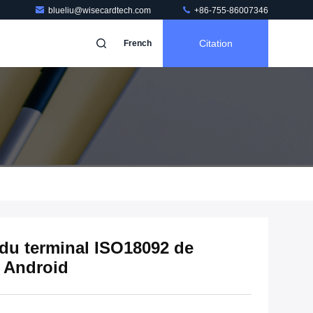
blueliu@wisecardtech.com
+86-755-86007346
Citation
French
du terminal ISO18092 de
 Android