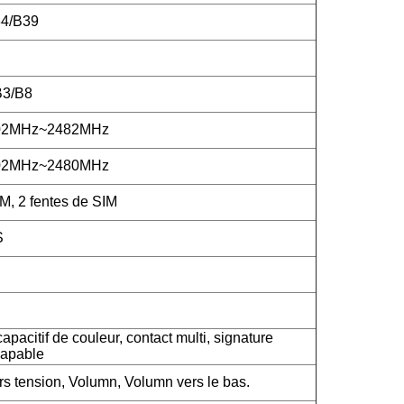
4/B39
B3/B8
402MHz~2482MHz
402MHz~2480MHz
M, 2 fentes de SIM
S
apacitif de couleur, contact multi, signature
capable
rs tension, Volumn, Volumn vers le bas.