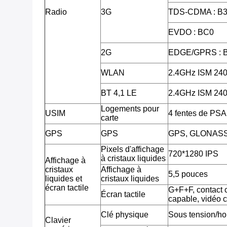
Radio
3G
TDS-CDMA : B3
EVDO : BC0
2G
EDGE/GPRS : 
WLAN
2.4GHz ISM 2
BT 4,1 LE
2.4GHz ISM 2
Logements pour
USIM
4 fentes de PSA
carte
GPS
GPS
GPS, GLONAS
Pixels d'affichage
720*1280 IPS
à cristaux liquides
Affichage à
cristaux
Affichage à
5,5 pouces
liquides et
cristaux liquides
écran tactile
G+F+F, contact c
Écran tactile
capable, vidéo 
Clé physique
Sous tension/ho
Clavier