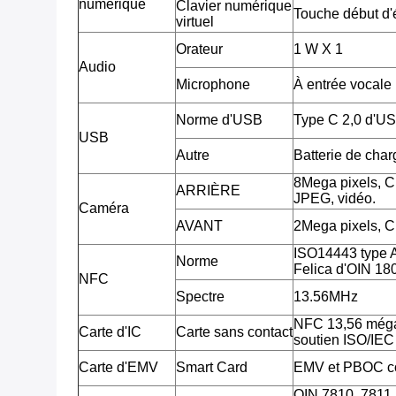
numérique
Clavier numérique
Touche début d'é
virtuel
Orateur
1 W X 1
Audio
Microphone
À entrée vocale
Norme d'USB
Type C 2,0 d'U
USB
Autre
Batterie de cha
8Mega pixels, 
ARRIÈRE
JPEG, vidéo.
Caméra
AVANT
2Mega pixels, 
ISO14443 type 
Norme
Felica d'OIN 18
NFC
Spectre
13.56MHz
NFC 13,56 méga
Carte d'IC
Carte sans contact
soutien ISO/IE
Carte d'EMV
Smart Card
EMV et PBOC c
OIN 7810, 7811, 7