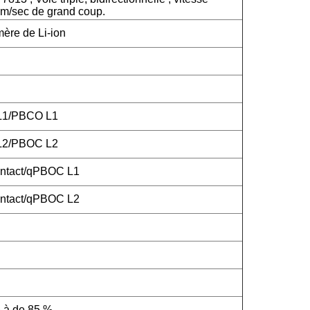
m/sec de grand coup.
mère de Li-ion
 L1/PBCO L1
 L2/PBOC L2
ntact/qPBOC L1
ntact/qPBOC L2
 à de 85 %