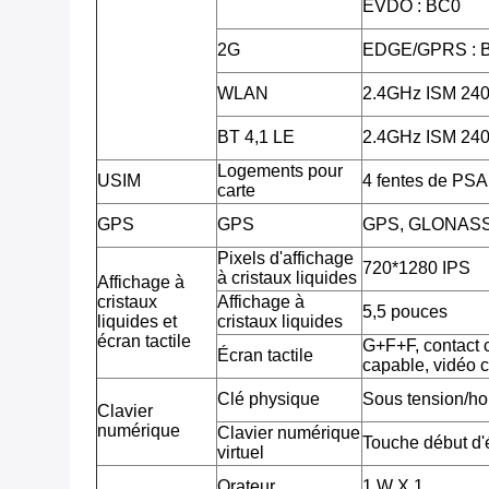
EVDO : BC0
2G
EDGE/GPRS : 
WLAN
2.4GHz ISM 2
BT 4,1 LE
2.4GHz ISM 2
Logements pour
USIM
4 fentes de PSA
carte
GPS
GPS
GPS, GLONAS
Pixels d'affichage
720*1280 IPS
à cristaux liquides
Affichage à
cristaux
Affichage à
5,5 pouces
liquides et
cristaux liquides
écran tactile
G+F+F, contact c
Écran tactile
capable, vidéo 
Clé physique
Sous tension/ho
Clavier
numérique
Clavier numérique
Touche début d'é
virtuel
Orateur
1 W X 1