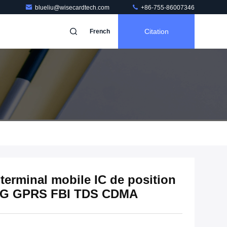
blueliu@wisecardtech.com
+86-755-86007346
Citation
French
 terminal mobile IC de position
e 4G GPRS FBI TDS CDMA