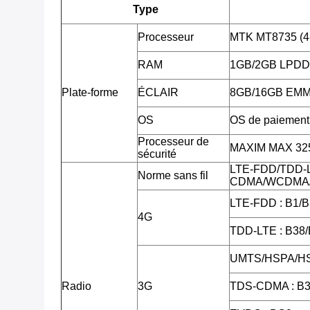
Type
Processeur
MTK MT8735 (4
RAM
1GB/2GB LPD
Plate-forme
ÉCLAIR
8GB/16GB EMMC,
OS
OS de paiement 
Processeur de
MAXIM MAX 3255
sécurité
LTE-FDD/TDD-
Norme sans fil
CDMA/WCDMA/
LTE-FDD : B1/B
4G
TDD-LTE : B38
UMTS/HSPA/HS
Radio
3G
TDS-CDMA : B3