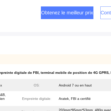
Obtenez le meilleur prix
Cont
preinte digitale de FBI
,
terminal mobile de position de 4G GPRS
,
ux
OS:
Android 7 ou en haut
A&B,
ien
Empreinte digitale:
Aratek, FBI a certifié
203mm*85mm*53mm, 480g avec