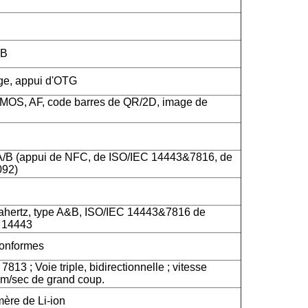
SB
rge, appui d'OTG
CMOS, AF, code barres de QR/2D, image de
A/B (appui de NFC, de ISO/IEC 14443&7816, de
092)
hertz, type A&B, ISO/IEC 14443&7816 de
C 14443
onformes
813 ; Voie triple, bidirectionnelle ; vitesse
m/sec de grand coup.
mère de Li-ion