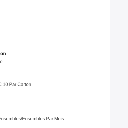
ion
le
C 10 Par Carton
Ensembles/ensembles Par Mois