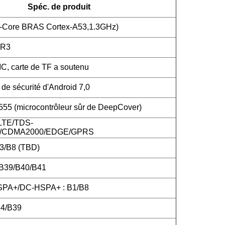
Spéc. de produit
-Core BRAS Cortex-A53,1.3GHz)
DR3
 carte de TF a soutenu
de sécurité d'Android 7,0
5 (microcontrôleur sûr de DeepCover)
LTE/TDS-
CDMA2000/EDGE/GPRS
3/B8 (TBD)
/B39/B40/B41
PA+/DC-HSPA+ : B1/B8
4/B39