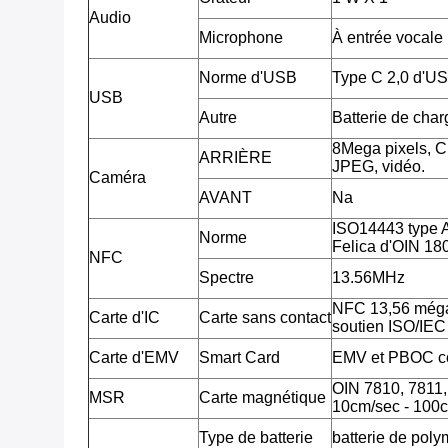
Audio
Microphone
À entrée vocale
Norme d'USB
Type C 2,0 d'U
USB
Autre
Batterie de cha
8Mega pixels, 
ARRIÈRE
JPEG, vidéo.
Caméra
AVANT
Na
ISO14443 type 
Norme
Felica d'OIN 18
NFC
Spectre
13.56MHz
NFC 13,56 méga
Carte d'IC
Carte sans contact
soutien ISO/IE
Carte d'EMV
Smart Card
EMV et PBOC c
OIN 7810, 7811, 7
MSR
Carte magnétique
10cm/sec - 100c
Type de batterie
batterie de poly