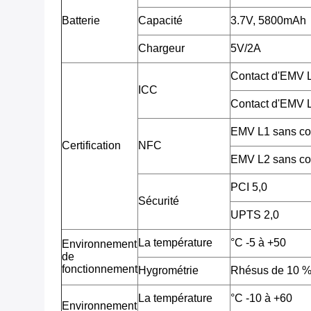
Batterie
Capacité
3.7V, 5800mAh
Chargeur
5V/2A
Contact d'EMV
ICC
Contact d'EMV
EMV L1 sans co
Certification
NFC
EMV L2 sans co
PCI 5,0
Sécurité
UPTS 2,0
La température
°C -5 à +50
Environnement
de
fonctionnement
Hygrométrie
Rhésus de 10 %
La température
°C -10 à +60
Environnement