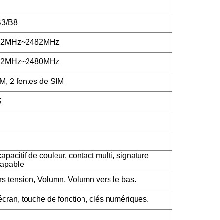
B3/B8
402MHz~2482MHz
402MHz~2480MHz
M, 2 fentes de SIM
S
apacitif de couleur, contact multi, signature
capable
rs tension, Volumn, Volumn vers le bas.
cran, touche de fonction, clés numériques.