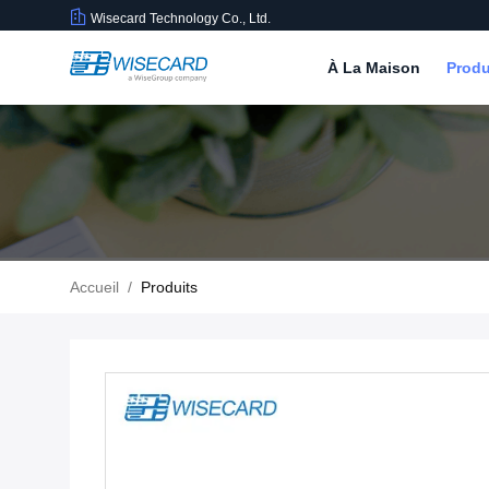
Wisecard Technology Co., Ltd.
À La Maison
Produ
Accueil
/
Produits