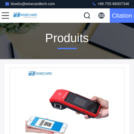
blueliu@wisecardtech.com
+86-755-86007346
Citation
Produits