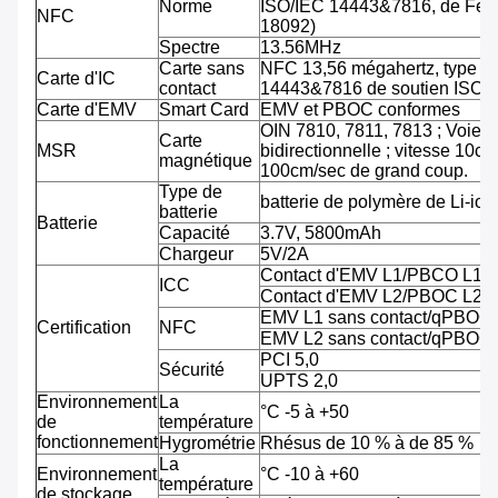
Norme
ISO/IEC 14443&7816, de Feli
NFC
18092)
Spectre
13.56MHz
Carte sans
NFC 13,56 mégahertz, type A
Carte d'IC
contact
14443&7816 de soutien ISO/
Carte d'EMV
Smart Card
EMV et PBOC conformes
OIN 7810, 7811, 7813 ; Voie tr
Carte
MSR
bidirectionnelle ; vitesse 10cm
magnétique
100cm/sec de grand coup.
Type de
batterie de polymère de Li-ion
batterie
Batterie
Capacité
3.7V, 5800mAh
Chargeur
5V/2A
Contact d'EMV L1/PBCO L1
ICC
Contact d'EMV L2/PBOC L2
EMV L1 sans contact/qPBOC
Certification
NFC
EMV L2 sans contact/qPBOC
PCI 5,0
Sécurité
UPTS 2,0
Environnement
La
°C -5 à +50
de
température
fonctionnement
Hygrométrie
Rhésus de 10 % à de 85 %
La
Environnement
°C -10 à +60
température
de stockage