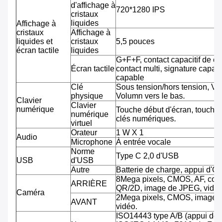
d'affichage à
720*1280 IPS
cristaux
liquides
Affichage à
cristaux
Affichage à
liquides et
cristaux
5,5 pouces
écran tactile
liquides
G+F+F, contact capacitif de co
Écran tactile
contact multi, signature capab
capable
Clé
Sous tension/hors tension, Vo
physique
Volumn vers le bas.
Clavier
Clavier
numérique
Touche début d'écran, touche 
numérique
clés numériques.
virtuel
Orateur
1 W X 1
Audio
Microphone
À entrée vocale
Norme
Type C 2,0 d'USB
USB
d'USB
Autre
Batterie de charge, appui d'O
8Mega pixels, CMOS, AF, cod
ARRIÈRE
QR/2D, image de JPEG, vidéo
Caméra
2Mega pixels, CMOS, image 
AVANT
vidéo.
ISO14443 type A/B (appui de