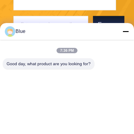
Envoyer
Blue
7:36 PM
Good day, what product are you looking for?
Wisecard Technology Co., Ltd.
blueliu@wisecardtech.com
+86-755-86007346
B1303, bâtiment de technolo
gie de Chuangyi, avenue de
Gaoxin C. 1er, Nanshan, Sh
enzhen, Guangdong, 51805
7, Chine