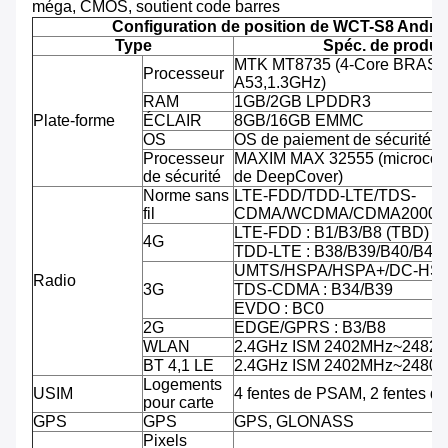
méga, CMOS, soutient code barres
Configuration de position de WCT-S8 Andro
Type
Spéc. de produit
MTK MT8735 (4-Core BRAS C
Processeur
A53,1.3GHz)
RAM
1GB/2GB LPDDR3
Plate-forme
ÉCLAIR
8GB/16GB EMMC
OS
OS de paiement de sécurité d'
Processeur
MAXIM MAX 32555 (microcontr
de sécurité
de DeepCover)
Norme sans
LTE-FDD/TDD-LTE/TDS-
fil
CDMA/WCDMA/CDMA2000/
LTE-FDD : B1/B3/B8 (TBD)
4G
TDD-LTE : B38/B39/B40/B41
UMTS/HSPA/HSPA+/DC-HSPA
Radio
3G
TDS-CDMA : B34/B39
EVDO : BC0
2G
EDGE/GPRS : B3/B8
WLAN
2.4GHz ISM 2402MHz~2482
BT 4,1 LE
2.4GHz ISM 2402MHz~2480
Logements
USIM
4 fentes de PSAM, 2 fentes d
pour carte
GPS
GPS
GPS, GLONASS
Pixels