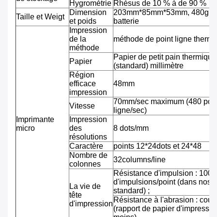
Hygrométrie
Rhésus de 10 % à de 90 %
Dimension
203mm*85mm*53mm, 480g av
Taille et Weigt
et poids
batterie
Impression
de la
méthode de point ligne therm
méthode
Papier de petit pain thermiqu
Papier
(standard) millimètre
Région
efficace
48mm
impression
70mm/sec maximum (480 pointi
Vitesse
ligne/sec)
Imprimante
Impression
micro
des
8 dots/mm
résolutions
Caractère
points 12*24dots et 24*48
Nombre de
32columns/line
colonnes
Résistance d'impulsion : 100 m
d'impulsions/point (dans nos 
La vie de
standard) ;
tête
Résistance à l'abrasion : cou
d'impression
(rapport de papier d'impressi