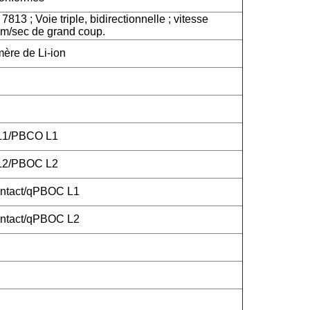
813 ; Voie triple, bidirectionnelle ; vitesse
m/sec de grand coup.
mère de Li-ion
 L1/PBCO L1
 L2/PBOC L2
ntact/qPBOC L1
ntact/qPBOC L2