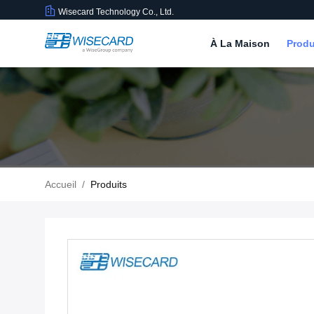
Wisecard Technology Co., Ltd.
À La Maison
Produ
Accueil
/
Produits