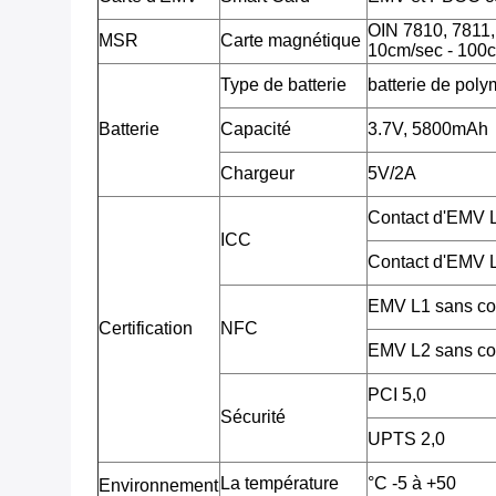
OIN 7810, 7811, 7
MSR
Carte magnétique
10cm/sec - 100c
Type de batterie
batterie de poly
Batterie
Capacité
3.7V, 5800mAh
Chargeur
5V/2A
Contact d'EMV
ICC
Contact d'EMV
EMV L1 sans co
Certification
NFC
EMV L2 sans co
PCI 5,0
Sécurité
UPTS 2,0
La température
°C -5 à +50
Environnement