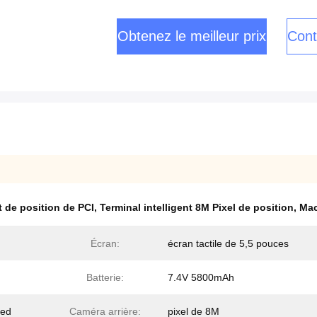
Obtenez le meilleur prix
Cont
t de position de PCI
,
Terminal intelligent 8M Pixel de position
,
Mac
Écran:
écran tactile de 5,5 pouces
Batterie:
7.4V 5800mAh
ded
Caméra arrière:
pixel de 8M