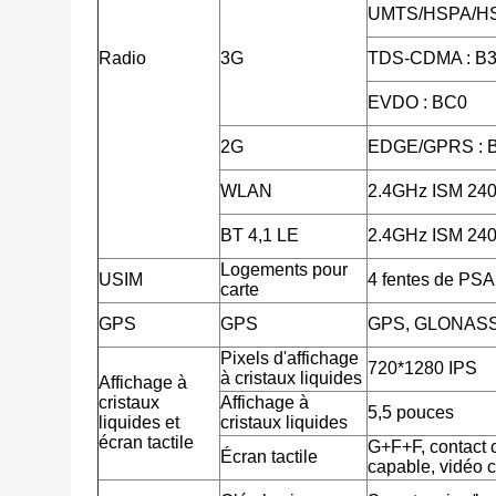
UMTS/HSPA/HS
Radio
3G
TDS-CDMA : B3
EVDO : BC0
2G
EDGE/GPRS : 
WLAN
2.4GHz ISM 2
BT 4,1 LE
2.4GHz ISM 2
Logements pour
USIM
4 fentes de PSA
carte
GPS
GPS
GPS, GLONAS
Pixels d'affichage
720*1280 IPS
à cristaux liquides
Affichage à
cristaux
Affichage à
5,5 pouces
liquides et
cristaux liquides
écran tactile
G+F+F, contact c
Écran tactile
capable, vidéo 