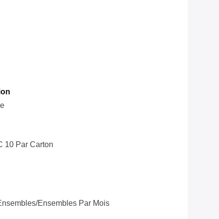
ion
le
C 10 Par Carton
Ensembles/ensembles Par Mois