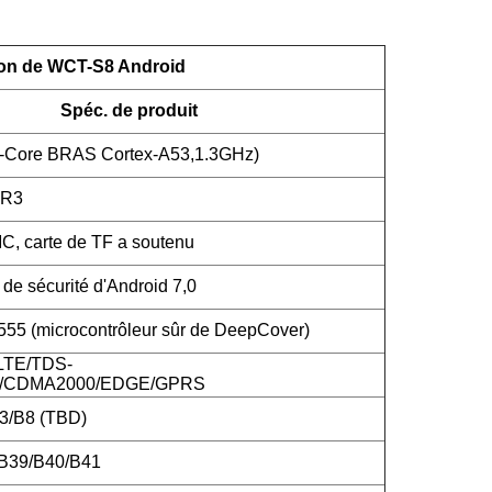
ion de WCT-S8 Android
Spéc. de produit
-Core BRAS Cortex-A53,1.3GHz)
DR3
 carte de TF a soutenu
de sécurité d'Android 7,0
5 (microcontrôleur sûr de DeepCover)
LTE/TDS-
CDMA2000/EDGE/GPRS
3/B8 (TBD)
/B39/B40/B41