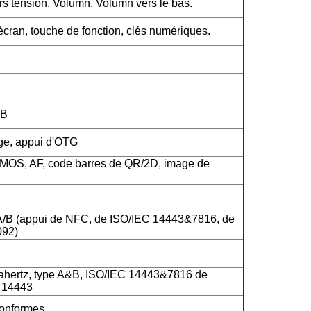
rs tension, Volumn, Volumn vers le bas.
cran, touche de fonction, clés numériques.
SB
rge, appui d'OTG
CMOS, AF, code barres de QR/2D, image de
A/B (appui de NFC, de ISO/IEC 14443&7816, de
092)
hertz, type A&B, ISO/IEC 14443&7816 de
C 14443
onformes