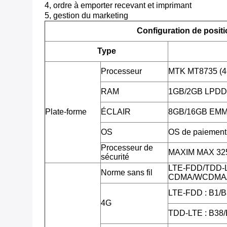
4, ordre à emporter recevant et imprimant
5, gestion du marketing
Configuration de posit
Type
Processeur
MTK MT8735 (4
RAM
1GB/2GB LPD
Plate-forme
ÉCLAIR
8GB/16GB EMMC,
OS
OS de paiement 
Processeur de
MAXIM MAX 3255
sécurité
LTE-FDD/TDD-
Norme sans fil
CDMA/WCDMA/
LTE-FDD : B1/B
4G
TDD-LTE : B38