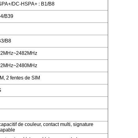
PA+/DC-HSPA+ : B1/B8
4/B39
B3/B8
402MHz~2482MHz
402MHz~2480MHz
M, 2 fentes de SIM
S
apacitif de couleur, contact multi, signature
capable