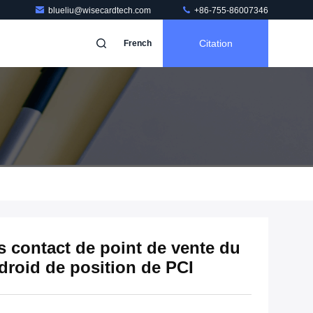
blueliu@wisecardtech.com
+86-755-86007346
Citation
French
s contact de point de vente du
droid de position de PCI