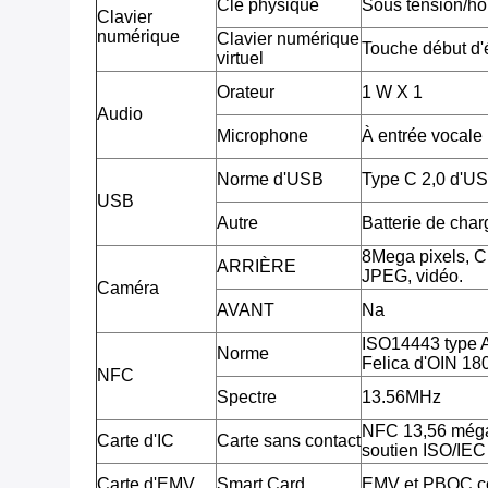
Clé physique
Sous tension/ho
Clavier
numérique
Clavier numérique
Touche début d'é
virtuel
Orateur
1 W X 1
Audio
Microphone
À entrée vocale
Norme d'USB
Type C 2,0 d'U
USB
Autre
Batterie de cha
8Mega pixels, 
ARRIÈRE
JPEG, vidéo.
Caméra
AVANT
Na
ISO14443 type 
Norme
Felica d'OIN 18
NFC
Spectre
13.56MHz
NFC 13,56 méga
Carte d'IC
Carte sans contact
soutien ISO/IE
Carte d'EMV
Smart Card
EMV et PBOC c