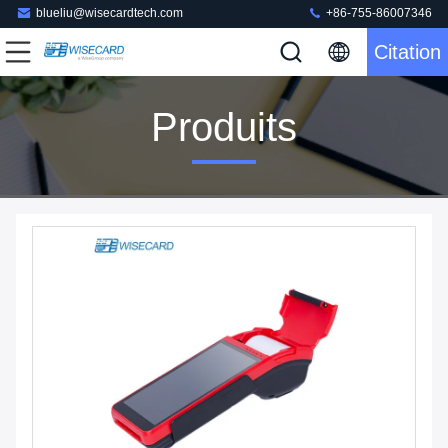
blueliu@wisecardtech.com
+86-755-86007346
Citation
Produits