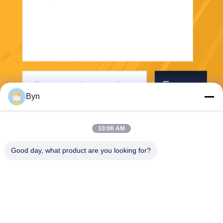
Envoyer
Byn
10:06 AM
Good day, what product are you looking for?
Wisecard Technology Co., Ltd.
blueliu@wisecardtech.com
+86-755-86007346
B1303, bâtiment de technolo
gie de Chuangyi, avenue de