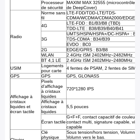
Processeur
MAXIM MAX 32555 (microcontrôleur 
de sécurité
de DeepCover)
Norme sans
LTE-FDD/TDD-LTE/TDS-
fil
CDMA/WCDMA/CDMA2000/EDGE/G
LTE-FDD : B1/B3/B8 (TBD)
4G
TDD-LTE : B38/B39/B40/B41
UMTS/HSPA/HSPA+/DC-HSPA+ : B1
Radio
3G
TDS-CDMA : B34/B39
EVDO : BC0
2G
EDGE/GPRS : B3/B8
WLAN
2.4GHz ISM 2402MHz~2482MHz
BT 4,1 LE
2.4GHz ISM 2402MHz~2480MHz
Logements
USIM
4 fentes de PSAM, 2 fentes de SIM
pour carte
GPS
GPS
GPS, GLONASS
Pixels
d'affichage
720*1280 IPS
à cristaux
liquides
Affichage à
cristaux
Affichage à
liquides et
cristaux
5,5 pouces
écran tactile
liquides
G+F+F, contact capacitif de couleur,
Écran tactile
contact multi, signature capable, vid
capable
Clé
Sous tension/hors tension, Volumn,
physique
Volumn vers le bas.
Clavier