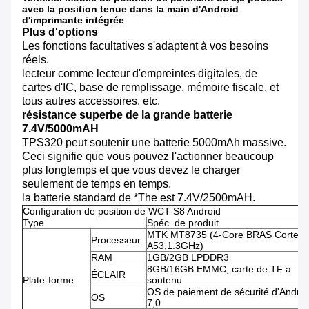
avec la position tenue dans la main d'Android
d'imprimante intégrée
Plus d'options
Les fonctions facultatives s'adaptent à vos besoins
réels.
lecteur comme lecteur d'empreintes digitales, de
cartes d'IC, base de remplissage, mémoire fiscale, et
tous autres accessoires, etc.
résistance superbe de la grande batterie
7.4V/5000mAH
TPS320 peut soutenir une batterie 5000mAh massive.
Ceci signifie que vous pouvez l'actionner beaucoup
plus longtemps et que vous devez le charger
seulement de temps en temps.
la batterie standard de *The est 7.4V/2500mAH.
Configuration de position de WCT-S8 Android
Type
Spéc. de produit
MTK MT8735 (4-Core BRAS Cortex-
Processeur
A53,1.3GHz)
RAM
1GB/2GB LPDDR3
8GB/16GB EMMC, carte de TF a
ÉCLAIR
Plate-forme
soutenu
OS de paiement de sécurité d'Androi
OS
7,0