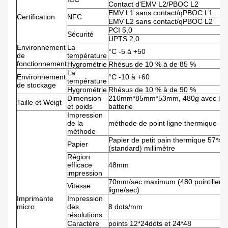
Contact d'EMV L2/PBOC L2
EMV L1 sans contact/qPBOC L1
Certification
NFC
EMV L2 sans contact/qPBOC L2
PCI 5,0
Sécurité
UPTS 2,0
Environnement
La
°C -5 à +50
de
température
fonctionnement
Hygrométrie
Rhésus de 10 % à de 85 %
La
Environnement
°C -10 à +60
température
de stockage
Hygrométrie
Rhésus de 10 % à de 90 %
Dimension
210mm*85mm*53mm, 480g avec la
Taille et Weigt
et poids
batterie
Impression
de la
méthode de point ligne thermique
méthode
Papier de petit pain thermique 57*40
Papier
(standard) millimètre
Région
efficace
48mm
impression
70mm/sec maximum (480 pointillent 
Vitesse
ligne/sec)
Imprimante
Impression
micro
des
8 dots/mm
résolutions
Caractère
points 12*24dots et 24*48