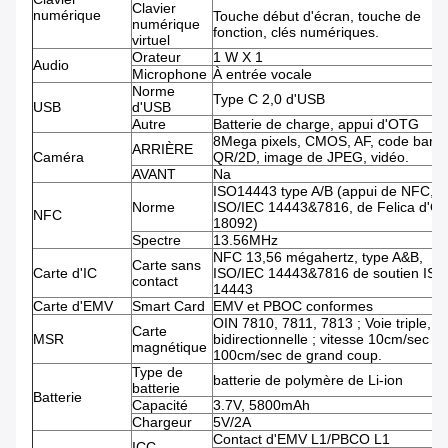
Clavier
numérique
Touche début d'écran, touche de
numérique
fonction, clés numériques.
virtuel
Orateur
1 W X 1
Audio
Microphone
À entrée vocale
Norme
Type C 2,0 d'USB
USB
d'USB
Autre
Batterie de charge, appui d'OTG
8Mega pixels, CMOS, AF, code barre
ARRIÈRE
Caméra
QR/2D, image de JPEG, vidéo.
AVANT
Na
ISO14443 type A/B (appui de NFC, d
Norme
ISO/IEC 14443&7816, de Felica d'O
NFC
18092)
Spectre
13.56MHz
NFC 13,56 mégahertz, type A&B,
Carte sans
Carte d'IC
ISO/IEC 14443&7816 de soutien ISO
contact
14443
Carte d'EMV
Smart Card
EMV et PBOC conformes
OIN 7810, 7811, 7813 ; Voie triple,
Carte
MSR
bidirectionnelle ; vitesse 10cm/sec -
magnétique
100cm/sec de grand coup.
Type de
batterie de polymère de Li-ion
batterie
Batterie
Capacité
3.7V, 5800mAh
Chargeur
5V/2A
Contact d'EMV L1/PBCO L1
ICC