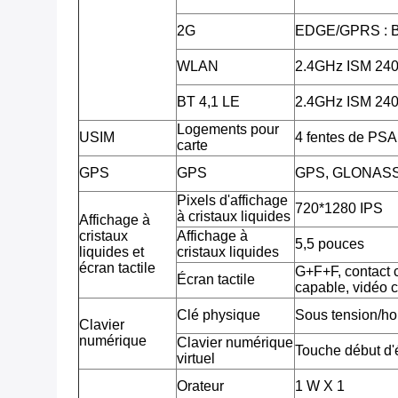
2G
EDGE/GPRS : 
WLAN
2.4GHz ISM 2
BT 4,1 LE
2.4GHz ISM 2
Logements pour
USIM
4 fentes de PSA
carte
GPS
GPS
GPS, GLONAS
Pixels d'affichage
720*1280 IPS
à cristaux liquides
Affichage à
cristaux
Affichage à
5,5 pouces
liquides et
cristaux liquides
écran tactile
G+F+F, contact c
Écran tactile
capable, vidéo 
Clé physique
Sous tension/ho
Clavier
numérique
Clavier numérique
Touche début d'é
virtuel
Orateur
1 W X 1