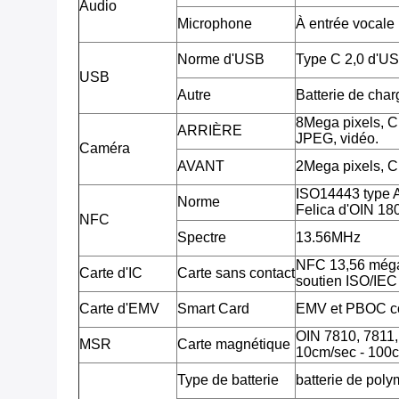
Audio
Microphone
À entrée vocale
Norme d'USB
Type C 2,0 d'U
USB
Autre
Batterie de cha
8Mega pixels, 
ARRIÈRE
JPEG, vidéo.
Caméra
AVANT
2Mega pixels, 
ISO14443 type 
Norme
Felica d'OIN 18
NFC
Spectre
13.56MHz
NFC 13,56 méga
Carte d'IC
Carte sans contact
soutien ISO/IE
Carte d'EMV
Smart Card
EMV et PBOC c
OIN 7810, 7811, 7
MSR
Carte magnétique
10cm/sec - 100c
Type de batterie
batterie de poly