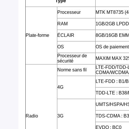
Type
Processeur
MTK MT8735 (4
RAM
1GB/2GB LPD
Plate-forme
ÉCLAIR
8GB/16GB EM
OS
OS de paiement 
Processeur de
MAXIM MAX 3255
sécurité
LTE-FDD/TDD-
Norme sans fil
CDMA/WCDMA/
LTE-FDD : B1/B
4G
TDD-LTE : B38
UMTS/HSPA/HS
Radio
3G
TDS-CDMA : B3
EVDO : BC0