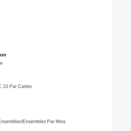
ion
le
C 10 Par Carton
Ensembles/ensembles Par Mois