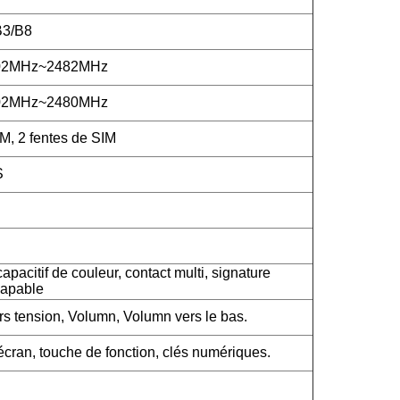
B3/B8
402MHz~2482MHz
402MHz~2480MHz
M, 2 fentes de SIM
S
apacitif de couleur, contact multi, signature
capable
rs tension, Volumn, Volumn vers le bas.
cran, touche de fonction, clés numériques.