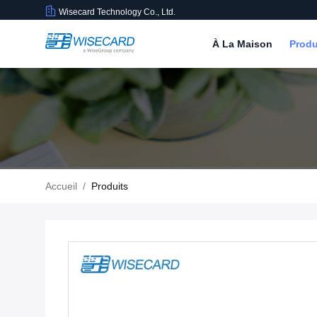
Wisecard Technology Co., Ltd.
À La Maison
Produ
Accueil
/
Produits