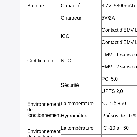
Batterie
Capacité
3.7V, 5800mAh
Chargeur
5V/2A
Contact d'EMV
ICC
Contact d'EMV
EMV L1 sans co
Certification
NFC
EMV L2 sans co
PCI 5,0
Sécurité
UPTS 2,0
La température
°C -5 à +50
Environnement
de
fonctionnement
Hygrométrie
Rhésus de 10 %
La température
°C -10 à +60
Environnement
de stockage