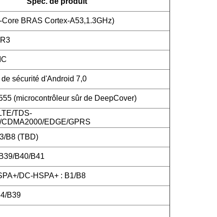
Spéc. de produit
-Core BRAS Cortex-A53,1.3GHz)
DR3
MC
de sécurité d'Android 7,0
5 (microcontrôleur sûr de DeepCover)
LTE/TDS-
CDMA2000/EDGE/GPRS
3/B8 (TBD)
/B39/B40/B41
PA+/DC-HSPA+ : B1/B8
4/B39