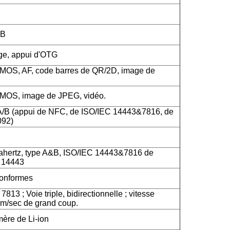
SB
rge, appui d'OTG
CMOS, AF, code barres de QR/2D, image de
CMOS, image de JPEG, vidéo.
A/B (appui de NFC, de ISO/IEC 14443&7816, de
092)
hertz, type A&B, ISO/IEC 14443&7816 de
C 14443
onformes
813 ; Voie triple, bidirectionnelle ; vitesse
m/sec de grand coup.
mère de Li-ion