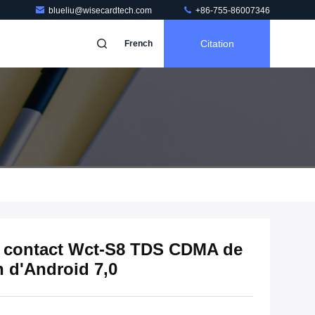
blueliu@wisecardtech.com
+86-755-86007346
Citation
French
ns contact Wct-S8 TDS CDMA de
 d'Android 7,0