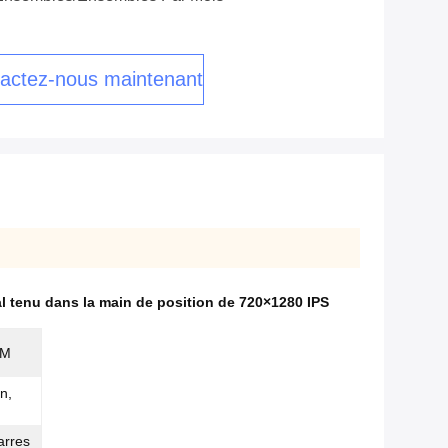
actez-nous maintenant
l tenu dans la main de position de 720×1280 IPS
IM
n,
arres