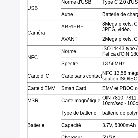
Norme d'USB
Type C 2,0 d'U
USB
Autre
Batterie de cha
8Mega pixels, 
ARRIÈRE
JPEG, vidéo.
Caméra
AVANT
2Mega pixels, 
ISO14443 type 
Norme
Felica d'OIN 18
NFC
Spectre
13.56MHz
NFC 13,56 méga
Carte d'IC
Carte sans contact
soutien ISO/IE
Carte d'EMV
Smart Card
EMV et PBOC c
OIN 7810, 7811, 7
MSR
Carte magnétique
10cm/sec - 100c
Type de batterie
batterie de poly
Batterie
Capacité
3.7V, 5800mAh
Chargeur
5V/2A