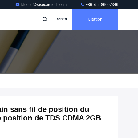
blueliu@wisecardtech.com
+86-755-86007346
Citation
French
in sans fil de position du
de position de TDS CDMA 2GB