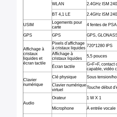
WLAN
2.4GHz ISM 2
BT 4,1 LE
2.4GHz ISM 2
Logements pour
USIM
4 fentes de PSA
carte
GPS
GPS
GPS, GLONAS
Pixels d'affichage
720*1280 IPS
à cristaux liquides
Affichage à
cristaux
Affichage à
5,5 pouces
liquides et
cristaux liquides
écran tactile
G+F+F, contact c
Écran tactile
capable, vidéo 
Clé physique
Sous tension/ho
Clavier
numérique
Clavier numérique
Touche début d'é
virtuel
Orateur
1 W X 1
Audio
Microphone
À entrée vocale