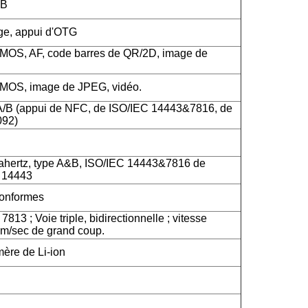
SB
rge, appui d'OTG
CMOS, AF, code barres de QR/2D, image de
CMOS, image de JPEG, vidéo.
A/B (appui de NFC, de ISO/IEC 14443&7816, de
092)
hertz, type A&B, ISO/IEC 14443&7816 de
C 14443
onformes
813 ; Voie triple, bidirectionnelle ; vitesse
m/sec de grand coup.
mère de Li-ion