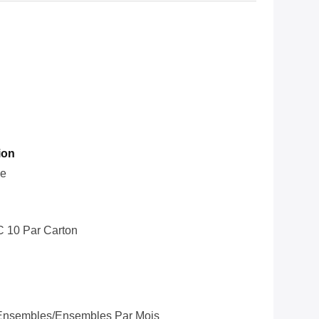
ion
le
C 10 Par Carton
Ensembles/ensembles Par Mois