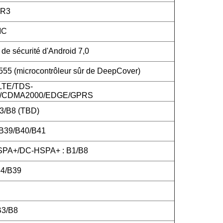
DR3
MC
de sécurité d'Android 7,0
5 (microcontrôleur sûr de DeepCover)
LTE/TDS-
CDMA2000/EDGE/GPRS
3/B8 (TBD)
/B39/B40/B41
PA+/DC-HSPA+ : B1/B8
4/B39
B3/B8