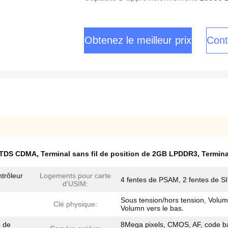
Obtenez le meilleur prix
Cont
de TDS CDMA
,
Terminal sans fil de position de 2GB LPDDR3
,
Termina
trôleur
Logements pour carte
4 fentes de PSAM, 2 fentes de S
d'USIM:
Sous tension/hors tension, Volum
Clé physique:
Volumn vers le bas.
e de
8Mega pixels, CMOS, AF, code b