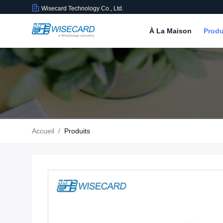
Wisecard Technology Co., Ltd.
À La Maison
Produ
Accueil
/
Produits