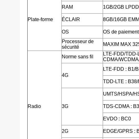
RAM
1GB/2GB LPD
Plate-forme
ÉCLAIR
8GB/16GB EM
OS
OS de paiement 
Processeur de
MAXIM MAX 3255
sécurité
LTE-FDD/TDD-
Norme sans fil
CDMA/WCDMA/
LTE-FDD : B1/B
4G
TDD-LTE : B38
UMTS/HSPA/HS
Radio
3G
TDS-CDMA : B3
EVDO : BC0
2G
EDGE/GPRS : 