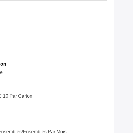
ion
le
C 10 Par Carton
Ensembles/ensembles Par Mois