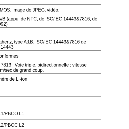
CMOS, image de JPEG, vidéo.
A/B (appui de NFC, de ISO/IEC 14443&7816, de
092)
hertz, type A&B, ISO/IEC 14443&7816 de
C 14443
onformes
813 ; Voie triple, bidirectionnelle ; vitesse
m/sec de grand coup.
mère de Li-ion
 L1/PBCO L1
 L2/PBOC L2