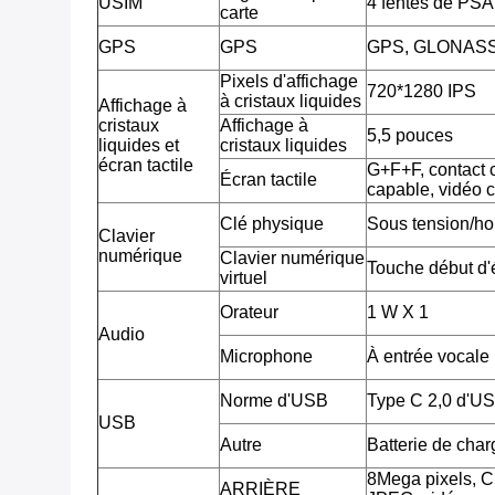
USIM
4 fentes de PSA
carte
GPS
GPS
GPS, GLONAS
Pixels d'affichage
720*1280 IPS
à cristaux liquides
Affichage à
cristaux
Affichage à
5,5 pouces
liquides et
cristaux liquides
écran tactile
G+F+F, contact c
Écran tactile
capable, vidéo 
Clé physique
Sous tension/ho
Clavier
numérique
Clavier numérique
Touche début d'é
virtuel
Orateur
1 W X 1
Audio
Microphone
À entrée vocale
Norme d'USB
Type C 2,0 d'U
USB
Autre
Batterie de cha
8Mega pixels, 
ARRIÈRE