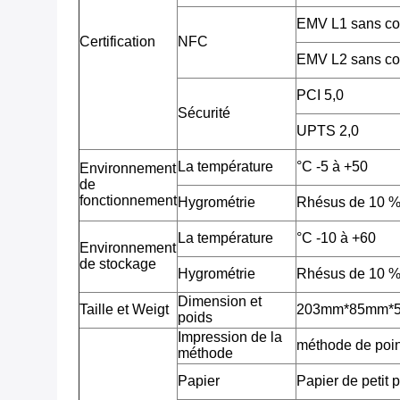
EMV L1 sans co
Certification
NFC
EMV L2 sans co
PCI 5,0
Sécurité
UPTS 2,0
La température
°C -5 à +50
Environnement
de
fonctionnement
Hygrométrie
Rhésus de 10 %
La température
°C -10 à +60
Environnement
de stockage
Hygrométrie
Rhésus de 10 %
Dimension et
Taille et Weigt
203mm*85mm*53m
poids
Impression de la
méthode de poin
méthode
Papier
Papier de petit 