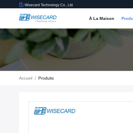
Wisecard Technology Co., Ltd.
À La Maison
Produ
Accueil
/
Produits