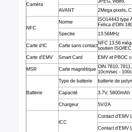
JPEG, vidéo.
Caméra
AVANT
2Mega pixels, 
ISO14443 type 
Norme
Felica d'OIN 18
NFC
Spectre
13.56MHz
NFC 13,56 méga
Carte d'IC
Carte sans contact
soutien ISO/IE
Carte d'EMV
Smart Card
EMV et PBOC c
OIN 7810, 7811, 7
MSR
Carte magnétique
10cm/sec - 100c
Type de batterie
batterie de poly
Batterie
Capacité
3.7V, 5800mAh
Chargeur
5V/2A
Contact d'EMV
ICC
Contact d'EMV