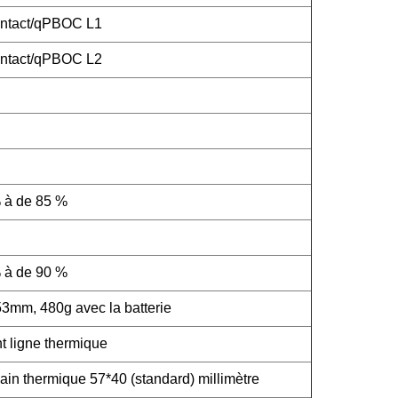
ntact/qPBOC L1
ntact/qPBOC L2
 à de 85 %
 à de 90 %
m, 480g avec la batterie
t ligne thermique
pain thermique 57*40 (standard) millimètre