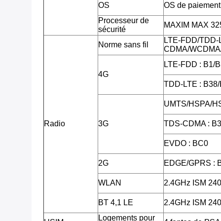
OS
OS de paiement 
Processeur de
MAXIM MAX 3255
sécurité
LTE-FDD/TDD-
Norme sans fil
CDMA/WCDMA/
LTE-FDD : B1/B
4G
TDD-LTE : B38
UMTS/HSPA/HS
Radio
3G
TDS-CDMA : B3
EVDO : BC0
2G
EDGE/GPRS : 
WLAN
2.4GHz ISM 2
BT 4,1 LE
2.4GHz ISM 2
Logements pour