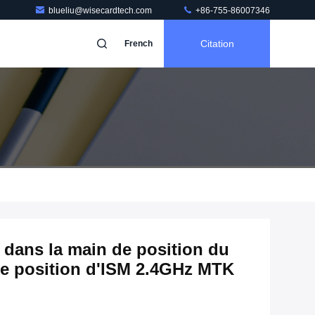
blueliu@wisecardtech.com
+86-755-86007346
Citation
French
 dans la main de position du
de position d'ISM 2.4GHz MTK