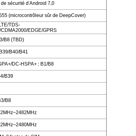
de sécurité d'Android 7,0
5 (microcontrôleur sûr de DeepCover)
LTE/TDS-
CDMA2000/EDGE/GPRS
3/B8 (TBD)
/B39/B40/B41
PA+/DC-HSPA+ : B1/B8
4/B39
B3/B8
402MHz~2482MHz
402MHz~2480MHz