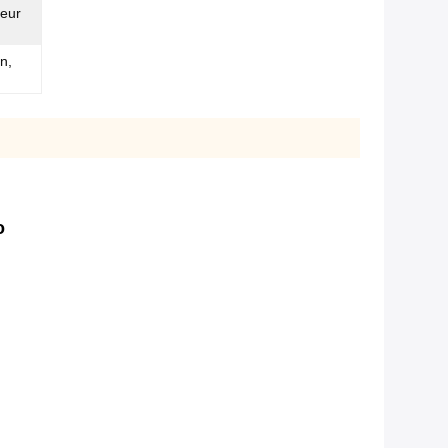
eur
n,
o