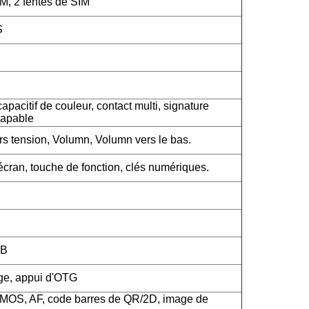
M, 2 fentes de SIM
S
apacitif de couleur, contact multi, signature
capable
rs tension, Volumn, Volumn vers le bas.
cran, touche de fonction, clés numériques.
SB
rge, appui d'OTG
CMOS, AF, code barres de QR/2D, image de