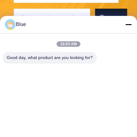
Envoyer
Blue
10:03 AM
Good day, what product are you looking for?
Wisecard Technology Co., Ltd.
blueliu@wisecardtech.com
+86-755-86007346
B1303, bâtiment de technolo
gie de Chuangyi, avenue de
Gaoxin C. 1er, Nanshan, Sh
enzhen, Guangdong, 51805
7, Chine