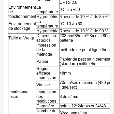
UPTS 2,0
Environnement
La
°C -5 à +50
de
température
fonctionnement
Hygrométrie
Rhésus de 10 % à de 85 %
La
Environnement
°C -10 à +60
température
de stockage
Hygrométrie
Rhésus de 10 % à de 90 %
Dimension
203mm*85mm*53mm, 480g av
Taille et Weigt
et poids
batterie
Impression
de la
méthode de point ligne therm
méthode
Papier de petit pain thermiqu
Papier
(standard) millimètre
Région
efficace
48mm
impression
70mm/sec maximum (480 pointi
Vitesse
ligne/sec)
Imprimante
Impression
micro
des
8 dots/mm
résolutions
Caractère
points 12*24dots et 24*48
Nombre de
32columns/line