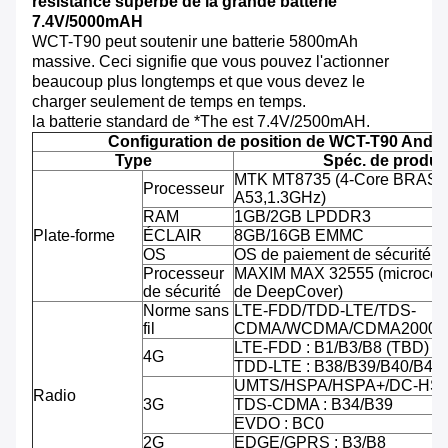
résistance superbe de la grande batterie
7.4V/5000mAH
WCT-T90 peut soutenir une batterie 5800mAh
massive. Ceci signifie que vous pouvez l'actionner
beaucoup plus longtemps et que vous devez le
charger seulement de temps en temps.
la batterie standard de *The est 7.4V/2500mAH.
Configuration de position de WCT-T90 Andro
Type
Spéc. de produit
MTK MT8735 (4-Core BRAS C
Processeur
A53,1.3GHz)
RAM
1GB/2GB LPDDR3
Plate-forme
ÉCLAIR
8GB/16GB EMMC
OS
OS de paiement de sécurité d'
Processeur
MAXIM MAX 32555 (microcontr
de sécurité
de DeepCover)
Norme sans
LTE-FDD/TDD-LTE/TDS-
fil
CDMA/WCDMA/CDMA2000/
LTE-FDD : B1/B3/B8 (TBD)
4G
TDD-LTE : B38/B39/B40/B41
UMTS/HSPA/HSPA+/DC-HSPA
Radio
3G
TDS-CDMA : B34/B39
EVDO : BC0
2G
EDGE/GPRS : B3/B8