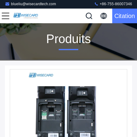
blueliu@wisecardtech.com
+86-755-86007346
Citation
Produits