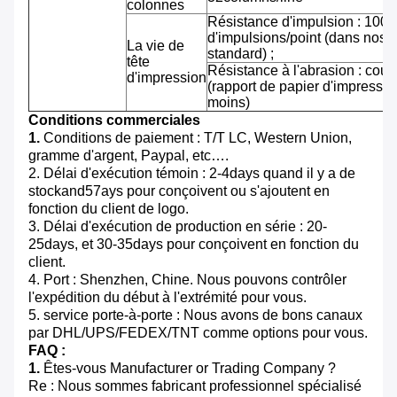
colonnes
Résistance d'impulsion : 100 m
d'impulsions/point (dans nos 
La vie de
standard) ;
tête
Résistance à l'abrasion : cou
d'impression
(rapport de papier d'impressi
moins)
Conditions commerciales
1.
Conditions de paiement : T/T LC, Western Union,
gramme d'argent, Paypal, etc….
2. Délai d'exécution témoin : 2-4days quand il y a de
stockand57ays pour conçoivent ou s'ajoutent en
fonction du client de logo.
3. Délai d'exécution de production en série : 20-
25days, et 30-35days pour conçoivent en fonction du
client.
4. Port : Shenzhen, Chine. Nous pouvons contrôler
l'expédition du début à l'extrémité pour vous.
5. service porte-à-porte : Nous avons de bons canaux
par DHL/UPS/FEDEX/TNT comme options pour vous.
FAQ :
1.
Êtes-vous Manufacturer or Trading Company ?
Re : Nous sommes fabricant professionnel spécialisé