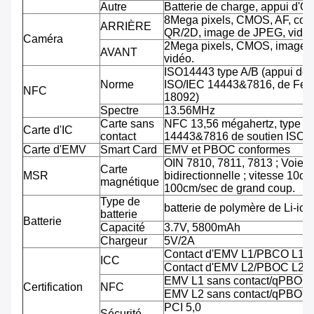
Autre
Batterie de charge, appui d'O
8Mega pixels, CMOS, AF, cod
ARRIÈRE
QR/2D, image de JPEG, vidéo
Caméra
2Mega pixels, CMOS, image 
AVANT
vidéo.
ISO14443 type A/B (appui de
Norme
ISO/IEC 14443&7816, de Feli
NFC
18092)
Spectre
13.56MHz
Carte sans
NFC 13,56 mégahertz, type A
Carte d'IC
contact
14443&7816 de soutien ISO/
Carte d'EMV
Smart Card
EMV et PBOC conformes
OIN 7810, 7811, 7813 ; Voie tr
Carte
MSR
bidirectionnelle ; vitesse 10cm
magnétique
100cm/sec de grand coup.
Type de
batterie de polymère de Li-ion
batterie
Batterie
Capacité
3.7V, 5800mAh
Chargeur
5V/2A
Contact d'EMV L1/PBCO L1
ICC
Contact d'EMV L2/PBOC L2
EMV L1 sans contact/qPBOC
Certification
NFC
EMV L2 sans contact/qPBOC
PCI 5,0
Sécurité