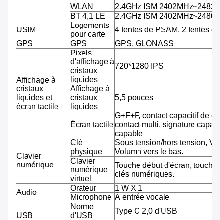
WLAN
2.4GHz ISM 2402MHz~2482
BT 4,1 LE
2.4GHz ISM 2402MHz~2480
Logements
USIM
4 fentes de PSAM, 2 fentes d
pour carte
GPS
GPS
GPS, GLONASS
Pixels
d'affichage à
720*1280 IPS
cristaux
liquides
Affichage à
cristaux
Affichage à
liquides et
cristaux
5,5 pouces
écran tactile
liquides
G+F+F, contact capacitif de co
Écran tactile
contact multi, signature capab
capable
Clé
Sous tension/hors tension, Vo
physique
Volumn vers le bas.
Clavier
Clavier
numérique
Touche début d'écran, touche 
numérique
clés numériques.
virtuel
Orateur
1 W X 1
Audio
Microphone
À entrée vocale
Norme
Type C 2,0 d'USB
USB
d'USB