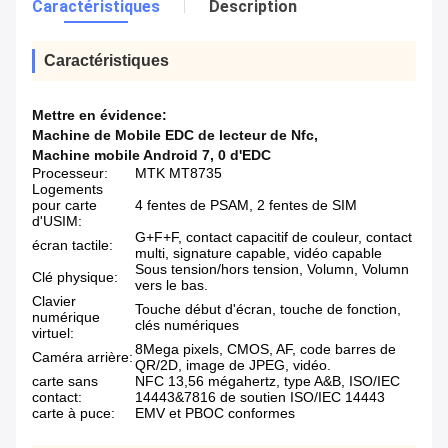
Caractéristiques
Description
Caractéristiques
Mettre en évidence:
Machine de Mobile EDC de lecteur de Nfc
,
Machine mobile Android 7
,
0 d'EDC
Processeur:
MTK MT8735
Logements
pour carte
4 fentes de PSAM, 2 fentes de SIM
d'USIM:
G+F+F, contact capacitif de couleur, contact
écran tactile:
multi, signature capable, vidéo capable
Sous tension/hors tension, Volumn, Volumn
Clé physique:
vers le bas.
Clavier
Touche début d'écran, touche de fonction,
numérique
clés numériques
virtuel:
8Mega pixels, CMOS, AF, code barres de
Caméra arrière:
QR/2D, image de JPEG, vidéo.
carte sans
NFC 13,56 mégahertz, type A&B, ISO/IEC
contact:
14443&7816 de soutien ISO/IEC 14443
carte à puce:
EMV et PBOC conformes