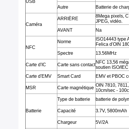
USB
Autre
Batterie de cha
8Mega pixels, 
ARRIÈRE
JPEG, vidéo.
Caméra
AVANT
Na
ISO14443 type 
Norme
Felica d'OIN 18
NFC
Spectre
13.56MHz
NFC 13,56 méga
Carte d'IC
Carte sans contact
soutien ISO/IE
Carte d'EMV
Smart Card
EMV et PBOC c
OIN 7810, 7811, 7
MSR
Carte magnétique
10cm/sec - 100c
Type de batterie
batterie de poly
Batterie
Capacité
3.7V, 5800mAh
Chargeur
5V/2A