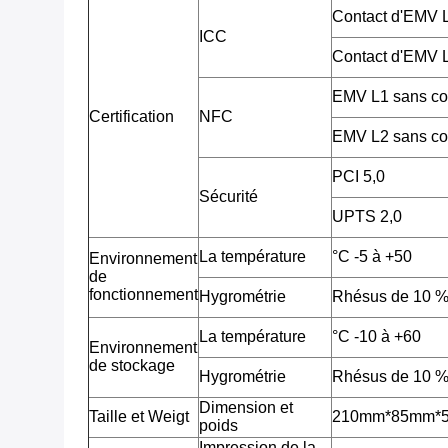
Contact d'EMV
ICC
Contact d'EMV
EMV L1 sans co
Certification
NFC
EMV L2 sans co
PCI 5,0
Sécurité
UPTS 2,0
La température
°C -5 à +50
Environnement
de
fonctionnement
Hygrométrie
Rhésus de 10 %
La température
°C -10 à +60
Environnement
de stockage
Hygrométrie
Rhésus de 10 %
Dimension et
Taille et Weigt
210mm*85mm*53m
poids
Impression de la