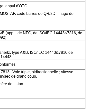
rge, appui d'OTG
CMOS, AF, code barres de QR/2D, image de
A/B (appui de NFC, de ISO/IEC 14443&7816, de
092)
hertz, type A&B, ISO/IEC 14443&7816 de
C 14443
onformes
813 ; Voie triple, bidirectionnelle ; vitesse
m/sec de grand coup.
mère de Li-ion