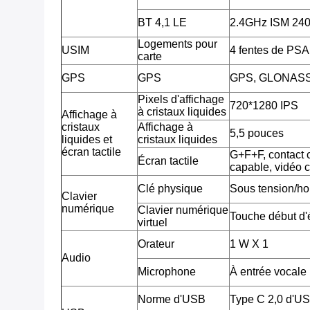
BT 4,1 LE
2.4GHz ISM 2
Logements pour
USIM
4 fentes de PSA
carte
GPS
GPS
GPS, GLONAS
Pixels d'affichage
720*1280 IPS
à cristaux liquides
Affichage à
cristaux
Affichage à
5,5 pouces
liquides et
cristaux liquides
écran tactile
G+F+F, contact c
Écran tactile
capable, vidéo 
Clé physique
Sous tension/ho
Clavier
numérique
Clavier numérique
Touche début d'é
virtuel
Orateur
1 W X 1
Audio
Microphone
À entrée vocale
Norme d'USB
Type C 2,0 d'U