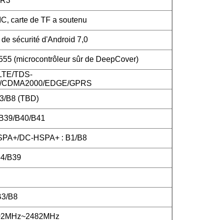
DR3
 carte de TF a soutenu
de sécurité d'Android 7,0
5 (microcontrôleur sûr de DeepCover)
LTE/TDS-
CDMA2000/EDGE/GPRS
3/B8 (TBD)
/B39/B40/B41
PA+/DC-HSPA+ : B1/B8
4/B39
B3/B8
402MHz~2482MHz