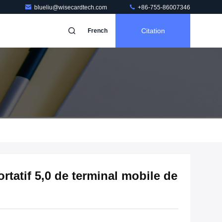
blueliu@wisecardtech.com
+86-755-86007346
Citation
French
rtatif 5,0 de terminal mobile de