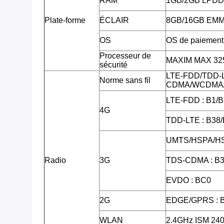
RAM
1GB/2GB LPD
Plate-forme
ÉCLAIR
8GB/16GB EMMC,
OS
OS de paiement 
Processeur de
MAXIM MAX 3255
sécurité
LTE-FDD/TDD-
Norme sans fil
CDMA/WCDMA/
LTE-FDD : B1/B
4G
TDD-LTE : B38
UMTS/HSPA/HS
Radio
3G
TDS-CDMA : B3
EVDO : BC0
2G
EDGE/GPRS : 
WLAN
2.4GHz ISM 2