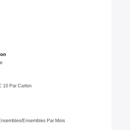
ion
le
C 10 Par Carton
Ensembles/ensembles Par Mois