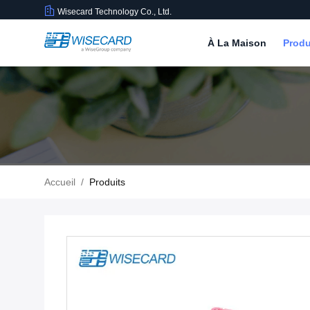
Wisecard Technology Co., Ltd.
À La Maison
Produ
Accueil
/
Produits