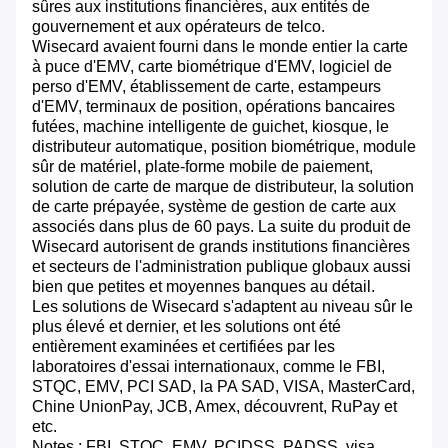
sûres aux institutions financières, aux entités de
gouvernement et aux opérateurs de telco.
Wisecard avaient fourni dans le monde entier la carte
à puce d'EMV, carte biométrique d'EMV, logiciel de
perso d'EMV, établissement de carte, estampeurs
d'EMV, terminaux de position, opérations bancaires
futées, machine intelligente de guichet, kiosque, le
distributeur automatique, position biométrique, module
sûr de matériel, plate-forme mobile de paiement,
solution de carte de marque de distributeur, la solution
de carte prépayée, système de gestion de carte aux
associés dans plus de 60 pays. La suite du produit de
Wisecard autorisent de grands institutions financières
et secteurs de l'administration publique globaux aussi
bien que petites et moyennes banques au détail.
Les solutions de Wisecard s'adaptent au niveau sûr le
plus élevé et dernier, et les solutions ont été
entièrement examinées et certifiées par les
laboratoires d'essai internationaux, comme le FBI,
STQC, EMV, PCI SAD, la PA SAD, VISA, MasterCard,
Chine UnionPay, JCB, Amex, découvrent, RuPay et
etc.
Notes : FBI, STQC, EMV, PCIDSS, PADSS, visa,