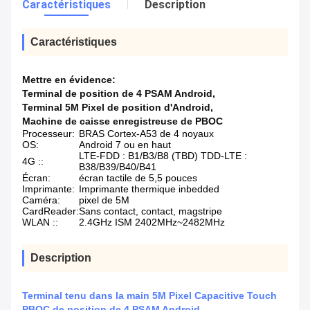
Caractéristiques
Description
Caractéristiques
Mettre en évidence:
Terminal de position de 4 PSAM Android
,
Terminal 5M Pixel de position d'Android
,
Machine de caisse enregistreuse de PBOC
Processeur:
BRAS Cortex-A53 de 4 noyaux
OS:
Android 7 ou en haut
LTE-FDD : B1/B3/B8 (TBD) TDD-LTE :
4G ::
B38/B39/B40/B41
Écran:
écran tactile de 5,5 pouces
Imprimante:
Imprimante thermique inbedded
Caméra:
pixel de 5M
CardReader:
Sans contact, contact, magstripe
WLAN ::
2.4GHz ISM 2402MHz~2482MHz
Description
Terminal tenu dans la main 5M Pixel Capacitive Touch
PBOC de position de 4 PSAM Android