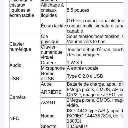
cristaux
Affichage à
liquides et
cristaux
5,5 pouces
écran tactile
liquides
G+F+F, contact capacitif de co
Écran tactile
contact multi, signature capab
capable
Clé
Sous tension/hors tension, Vo
physique
Volumn vers le bas.
Clavier
Clavier
numérique
Touche début d'écran, touche 
numérique
clés numériques.
virtuel
Orateur
1 W X 1
Audio
Microphone
À entrée vocale
Norme
Type C 2,0 d'USB
USB
d'USB
Autre
Batterie de charge, appui d'O
8Mega pixels, CMOS, AF, cod
ARRIÈRE
QR/2D, image de JPEG, vidéo
Caméra
2Mega pixels, CMOS, image 
AVANT
vidéo.
ISO14443 type A/B (appui de
Norme
ISO/IEC 14443&7816, de Feli
NFC
18092)
Spectre
13.56MHz