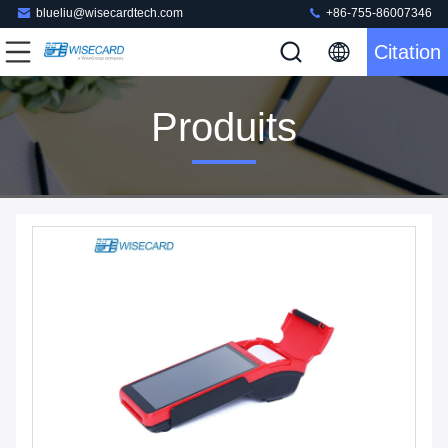
blueliu@wisecardtech.com
+86-755-86007346
Citation
Produits