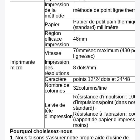
Impression
de la
méthode de point ligne therm
méthode
Papier de petit pain thermiqu
Papier
(standard) millimètre
Région
efficace
48mm
impression
70mm/sec maximum (480 pointi
Vitesse
ligne/sec)
Imprimante
Impression
micro
des
8 dots/mm
résolutions
Caractère
points 12*24dots et 24*48
Nombre de
32columns/line
colonnes
Résistance d'impulsion : 100 m
d'impulsions/point (dans nos 
La vie de
standard) ;
tête
Résistance à l'abrasion : cou
d'impression
(rapport de papier d'impressi
moins)
Pourquoi choisissez-nous
1.
Nous faisons s'assurer notre propre aide d'usine de