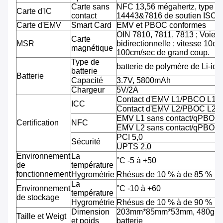
Carte sans
NFC 13,56 mégahertz, type A
Carte d'IC
contact
14443&7816 de soutien ISO/
Carte d'EMV
Smart Card
EMV et PBOC conformes
OIN 7810, 7811, 7813 ; Voie tr
Carte
MSR
bidirectionnelle ; vitesse 10cm
magnétique
100cm/sec de grand coup.
Type de
batterie de polymère de Li-ion
batterie
Batterie
Capacité
3.7V, 5800mAh
Chargeur
5V/2A
Contact d'EMV L1/PBCO L1
ICC
Contact d'EMV L2/PBOC L2
EMV L1 sans contact/qPBOC
Certification
NFC
EMV L2 sans contact/qPBOC
PCI 5,0
Sécurité
UPTS 2,0
Environnement
La
°C -5 à +50
de
température
fonctionnement
Hygrométrie
Rhésus de 10 % à de 85 %
La
Environnement
°C -10 à +60
température
de stockage
Hygrométrie
Rhésus de 10 % à de 90 %
Dimension
203mm*85mm*53mm, 480g av
Taille et Weigt
et poids
batterie