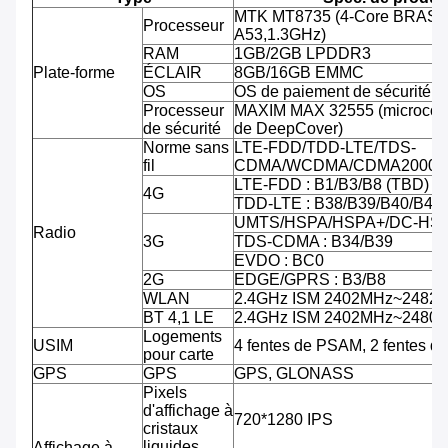
MTK MT8735 (4-Core BRAS C
Processeur
A53,1.3GHz)
RAM
1GB/2GB LPDDR3
Plate-forme
ÉCLAIR
8GB/16GB EMMC
OS
OS de paiement de sécurité d'
Processeur
MAXIM MAX 32555 (microcontr
de sécurité
de DeepCover)
Norme sans
LTE-FDD/TDD-LTE/TDS-
fil
CDMA/WCDMA/CDMA2000/
LTE-FDD : B1/B3/B8 (TBD)
4G
TDD-LTE : B38/B39/B40/B41
UMTS/HSPA/HSPA+/DC-HSPA
Radio
3G
TDS-CDMA : B34/B39
EVDO : BC0
2G
EDGE/GPRS : B3/B8
WLAN
2.4GHz ISM 2402MHz~2482
BT 4,1 LE
2.4GHz ISM 2402MHz~2480
Logements
USIM
4 fentes de PSAM, 2 fentes d
pour carte
GPS
GPS
GPS, GLONASS
Pixels
d'affichage à
720*1280 IPS
cristaux
liquides
Affichage à