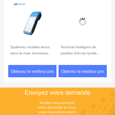
e
Systèmes mobiles tenus
Terminal intelligent de
Te
ran
dans la main terminaux
position d'écran tactile,
te
tenus dans la main de
position d'Android avec le
Du
position du BORD GPRS
lecteur d'empreintes
ix
Obtenez le meilleur prix
Obtenez le meilleur prix
Ob
5800mAh de position de
digitales
NFC de FBI
Envoyez votre demande
Veuillez nous envoyer 
votre demande et nous 
vous répondrons dans 