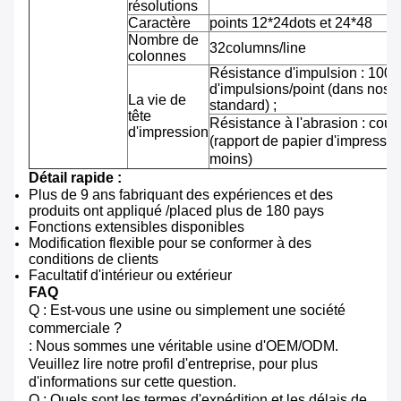
résolutions
Caractère
points 12*24dots et 24*48
Nombre de
32columns/line
colonnes
Résistance d'impulsion : 100 m
d'impulsions/point (dans nos 
La vie de
standard) ;
tête
Résistance à l'abrasion : cou
d'impression
(rapport de papier d'impressi
moins)
Détail rapide :
Plus de 9 ans fabriquant des expériences et des
produits ont appliqué /placed plus de 180 pays
Fonctions extensibles disponibles
Modification flexible pour se conformer à des
conditions de clients
Facultatif d'intérieur ou extérieur
FAQ
Q : Est-vous une usine ou simplement une société
commerciale ?
: Nous sommes une véritable usine d'OEM/ODM.
Veuillez lire notre profil d'entreprise, pour plus
d'informations sur cette question.
Q : Quels sont les termes d'expédition et les délais de