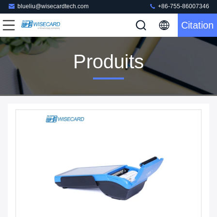
blueliu@wisecardtech.com
+86-755-86007346
Citation
Produits