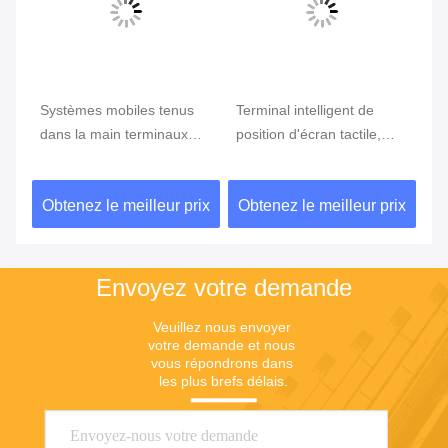
e
Systèmes mobiles tenus
Terminal intelligent de
Te
ran
dans la main terminaux
position d'écran tactile,
te
tenus dans la main de
position d'Android avec le
Du
position du BORD GPRS
lecteur d'empreintes
ix
Obtenez le meilleur prix
Obtenez le meilleur prix
Ob
5800mAh de position de
digitales
NFC de FBI
Envoyez votre demande
Veuillez nous envoyer 
votre demande et nous 
vous répondrons dans 
les plus brefs délais.