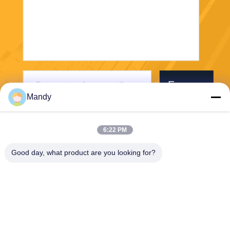
Envoyer
Mandy
6:22 PM
Good day, what product are you looking for?
Wisecard Technology Co., Ltd.
blueliu@wisecardtech.com
+86-755-86007346
B1303, bâtiment de technolo
gie de Chuangyi, avenue de