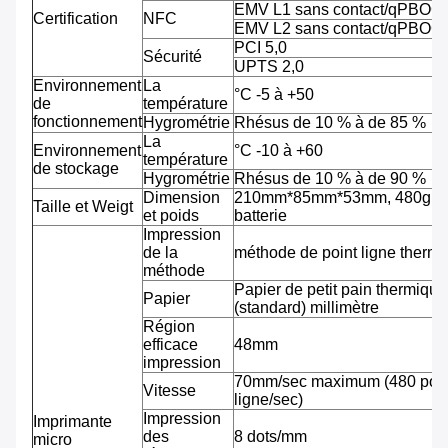
EMV L1 sans contact/qPBOC
Certification
NFC
EMV L2 sans contact/qPBOC
PCI 5,0
Sécurité
UPTS 2,0
Environnement
La
°C -5 à +50
de
température
fonctionnement
Hygrométrie
Rhésus de 10 % à de 85 %
La
Environnement
°C -10 à +60
température
de stockage
Hygrométrie
Rhésus de 10 % à de 90 %
Dimension
210mm*85mm*53mm, 480g av
Taille et Weigt
et poids
batterie
Impression
de la
méthode de point ligne therm
méthode
Papier de petit pain thermiqu
Papier
(standard) millimètre
Région
efficace
48mm
impression
70mm/sec maximum (480 pointi
Vitesse
ligne/sec)
Impression
Imprimante
des
8 dots/mm
micro