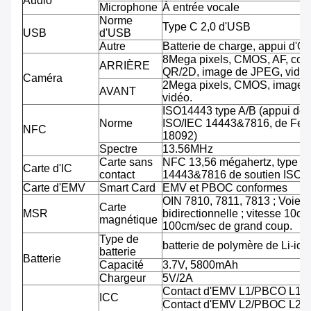
Audio
Microphone
À entrée vocale
Norme
Type C 2,0 d'USB
USB
d'USB
Autre
Batterie de charge, appui d'O
8Mega pixels, CMOS, AF, cod
ARRIÈRE
QR/2D, image de JPEG, vidéo
Caméra
2Mega pixels, CMOS, image 
AVANT
vidéo.
ISO14443 type A/B (appui de
Norme
ISO/IEC 14443&7816, de Feli
NFC
18092)
Spectre
13.56MHz
Carte sans
NFC 13,56 mégahertz, type A
Carte d'IC
contact
14443&7816 de soutien ISO/
Carte d'EMV
Smart Card
EMV et PBOC conformes
OIN 7810, 7811, 7813 ; Voie tr
Carte
MSR
bidirectionnelle ; vitesse 10cm
magnétique
100cm/sec de grand coup.
Type de
batterie de polymère de Li-ion
batterie
Batterie
Capacité
3.7V, 5800mAh
Chargeur
5V/2A
Contact d'EMV L1/PBCO L1
ICC
Contact d'EMV L2/PBOC L2