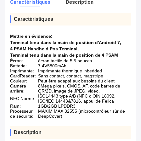
Caractéristiques
Description
Caractéristiques
Mettre en évidence:
Terminal tenu dans la main de position d'Android 7
,
4 PSAM Handheld Pos Terminal
,
Terminal tenu dans la main de position de 4 PSAM
Écran:
écran tactile de 5,5 pouces
Batterie:
7.4V5800mAh
Imprimante:
Imprimante thermique inbedded
CardReader:
Sans contact, contact, magstripe
Couleur:
Peut être adapté aux besoins du client
Caméra
8Mega pixels, CMOS, AF, code barres de
arrière:
QR/2D, image de JPEG, vidéo.
ISO14443 type A/B (NFC d'OIN 18092,
NFC Norme:
ISO/IEC 14443&7816, appui de Felica
Ram:
1GB/2GB LPDDR3
Processeur
MAXIM MAX 32555 (microcontrôleur sûr de
de sécurité:
DeepCover)
Description