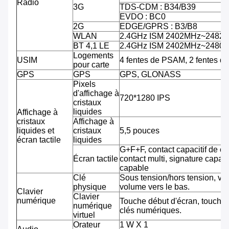
Radio
3G
TDS-CDM : B34/B39
EVDO : BC0
2G
EDGE/GPRS : B3/B8
WLAN
2.4GHz ISM 2402MHz~2482
BT 4,1 LE
2.4GHz ISM 2402MHz~2480
Logements
USIM
4 fentes de PSAM, 2 fentes d
pour carte
GPS
GPS
GPS, GLONASS
Pixels
d'affichage à
720*1280 IPS
cristaux
liquides
Affichage à
cristaux
Affichage à
liquides et
cristaux
5,5 pouces
écran tactile
liquides
G+F+F, contact capacitif de co
Écran tactile
contact multi, signature capab
capable
Clé
Sous tension/hors tension, vo
physique
volume vers le bas.
Clavier
Clavier
numérique
Touche début d'écran, touche 
numérique
clés numériques.
virtuel
Orateur
1 W X 1