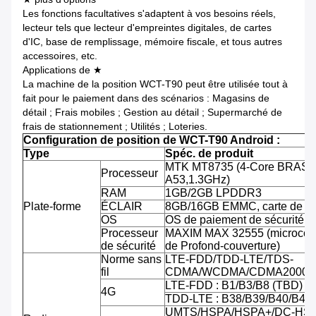
Les fonctions facultatives s'adaptent à vos besoins réels,
lecteur tels que lecteur d'empreintes digitales, de cartes
d'IC, base de remplissage, mémoire fiscale, et tous autres
accessoires, etc.
Applications de ★
La machine de la position WCT-T90 peut être utilisée tout à
fait pour le paiement dans des scénarios : Magasins de
détail ; Frais mobiles ; Gestion au détail ; Supermarché de
frais de stationnement ; Utilités ; Loteries.
Configuration de position de WCT-T90 Android :
Type
Spéc. de produit
MTK MT8735 (4-Core BRAS C
Processeur
A53,1.3GHz)
RAM
1GB/2GB LPDDR3
Plate-forme
ÉCLAIR
8GB/16GB EMMC, carte de TF
OS
OS de paiement de sécurité d'
Processeur
MAXIM MAX 32555 (microcontr
de sécurité
de Profond-couverture)
Norme sans
LTE-FDD/TDD-LTE/TDS-
fil
CDMA/WCDMA/CDMA2000/
LTE-FDD : B1/B3/B8 (TBD)
4G
TDD-LTE : B38/B39/B40/B41
UMTS/HSPA/HSPA+/DC-HSPA