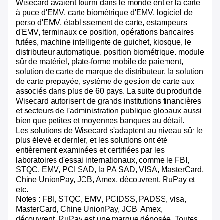
Wisecard avaient fourni dans le monde entier la carte
à puce d'EMV, carte biométrique d'EMV, logiciel de
perso d'EMV, établissement de carte, estampeurs
d'EMV, terminaux de position, opérations bancaires
futées, machine intelligente de guichet, kiosque, le
distributeur automatique, position biométrique, module
sûr de matériel, plate-forme mobile de paiement,
solution de carte de marque de distributeur, la solution
de carte prépayée, système de gestion de carte aux
associés dans plus de 60 pays. La suite du produit de
Wisecard autorisent de grands institutions financières
et secteurs de l'administration publique globaux aussi
bien que petites et moyennes banques au détail.
Les solutions de Wisecard s'adaptent au niveau sûr le
plus élevé et dernier, et les solutions ont été
entièrement examinées et certifiées par les
laboratoires d'essai internationaux, comme le FBI,
STQC, EMV, PCI SAD, la PA SAD, VISA, MasterCard,
Chine UnionPay, JCB, Amex, découvrent, RuPay et
etc.
Notes : FBI, STQC, EMV, PCIDSS, PADSS, visa,
MasterCard, Chine UnionPay, JCB, Amex,
découvrent, RuPay est une marque déposée. Toutes