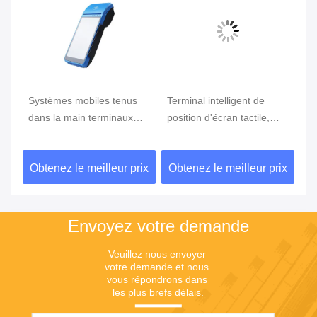
e
Systèmes mobiles tenus
Terminal intelligent de
Te
ran
dans la main terminaux
position d'écran tactile,
te
tenus dans la main de
position d'Android avec le
Du
position du BORD GPRS
lecteur d'empreintes
ix
Obtenez le meilleur prix
Obtenez le meilleur prix
Ob
5800mAh de position de
digitales
NFC de FBI
Envoyez votre demande
Veuillez nous envoyer 
votre demande et nous 
vous répondrons dans 
les plus brefs délais.