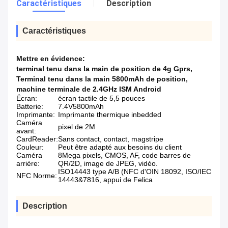
Caractéristiques
Description
Caractéristiques
Mettre en évidence:
terminal tenu dans la main de position de 4g Gprs
,
Terminal tenu dans la main 5800mAh de position
,
machine terminale de 2.4GHz ISM Android
Écran:
écran tactile de 5,5 pouces
Batterie:
7.4V5800mAh
Imprimante:
Imprimante thermique inbedded
Caméra
pixel de 2M
avant:
CardReader:
Sans contact, contact, magstripe
Couleur:
Peut être adapté aux besoins du client
Caméra
8Mega pixels, CMOS, AF, code barres de
arrière:
QR/2D, image de JPEG, vidéo.
ISO14443 type A/B (NFC d'OIN 18092, ISO/IEC
NFC Norme:
14443&7816, appui de Felica
Description