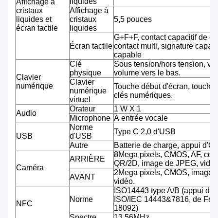
liquides
Affichage à
cristaux
Affichage à
liquides et
cristaux
5,5 pouces
écran tactile
liquides
G+F+F, contact capacitif de co
Écran tactile
contact multi, signature capab
capable
Clé
Sous tension/hors tension, vo
physique
volume vers le bas.
Clavier
Clavier
numérique
Touche début d'écran, touche 
numérique
clés numériques.
virtuel
Orateur
1 W X 1
Audio
Microphone
À entrée vocale
Norme
Type C 2,0 d'USB
USB
d'USB
Autre
Batterie de charge, appui d'O
8Mega pixels, CMOS, AF, cod
ARRIÈRE
QR/2D, image de JPEG, vidéo
Caméra
2Mega pixels, CMOS, image 
AVANT
vidéo.
ISO14443 type A/B (appui de
Norme
ISO/IEC 14443&7816, de Feli
NFC
18092)
Spectre
13.56MHz