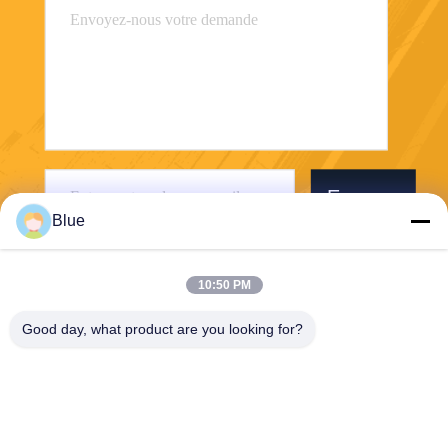
Envoyer
Blue
10:50 PM
Good day, what product are you looking for?
Wisecard Technology Co., Ltd.
blueliu@wisecardtech.com
+86-755-86007346
B1303, bâtiment de technolo