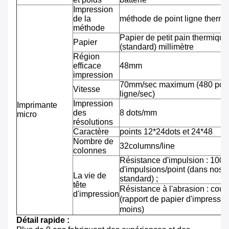
Impression
de la
méthode de point ligne therm
méthode
Papier de petit pain thermiqu
Papier
(standard) millimètre
Région
efficace
48mm
impression
70mm/sec maximum (480 pointi
Vitesse
ligne/sec)
Impression
Imprimante
des
8 dots/mm
micro
résolutions
Caractère
points 12*24dots et 24*48
Nombre de
32columns/line
colonnes
Résistance d'impulsion : 100 m
d'impulsions/point (dans nos 
La vie de
standard) ;
tête
Résistance à l'abrasion : cou
d'impression
(rapport de papier d'impressi
moins)
Détail rapide :