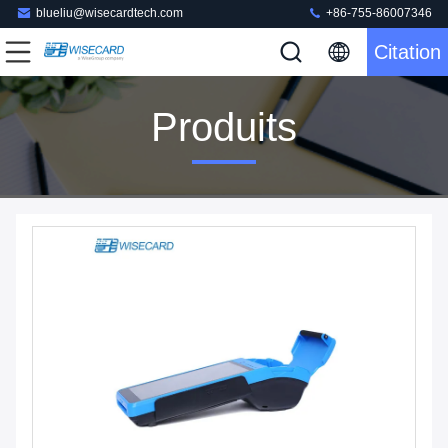
blueliu@wisecardtech.com
+86-755-86007346
Citation
Produits