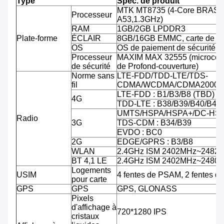
Type
Spéc. de produit
MTK MT8735 (4-Core BRAS C
Processeur
A53,1.3GHz)
RAM
1GB/2GB LPDDR3
Plate-forme
ÉCLAIR
8GB/16GB EMMC, carte de TF
OS
OS de paiement de sécurité d'
Processeur
MAXIM MAX 32555 (microcontr
de sécurité
de Profond-couverture)
Norme sans
LTE-FDD/TDD-LTE/TDS-
fil
CDMA/WCDMA/CDMA2000/
LTE-FDD : B1/B3/B8 (TBD)
4G
TDD-LTE : B38/B39/B40/B41
UMTS/HSPA/HSPA+/DC-HSPA
Radio
3G
TDS-CDM : B34/B39
EVDO : BC0
2G
EDGE/GPRS : B3/B8
WLAN
2.4GHz ISM 2402MHz~2482
BT 4,1 LE
2.4GHz ISM 2402MHz~2480
Logements
USIM
4 fentes de PSAM, 2 fentes d
pour carte
GPS
GPS
GPS, GLONASS
Pixels
d'affichage à
720*1280 IPS
cristaux