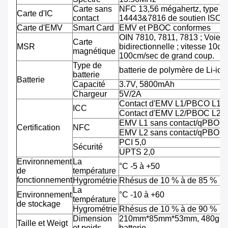
Carte sans
NFC 13,56 mégahertz, type A
Carte d'IC
contact
14443&7816 de soutien ISO/
Carte d'EMV
Smart Card
EMV et PBOC conformes
OIN 7810, 7811, 7813 ; Voie tr
Carte
MSR
bidirectionnelle ; vitesse 10cm
magnétique
100cm/sec de grand coup.
Type de
batterie de polymère de Li-ion
batterie
Batterie
Capacité
3.7V, 5800mAh
Chargeur
5V/2A
Contact d'EMV L1/PBCO L1
ICC
Contact d'EMV L2/PBOC L2
EMV L1 sans contact/qPBOC
Certification
NFC
EMV L2 sans contact/qPBOC
PCI 5,0
Sécurité
UPTS 2,0
Environnement
La
°C -5 à +50
de
température
fonctionnement
Hygrométrie
Rhésus de 10 % à de 85 %
La
Environnement
°C -10 à +60
température
de stockage
Hygrométrie
Rhésus de 10 % à de 90 %
Dimension
210mm*85mm*53mm, 480g av
Taille et Weigt
et poids
batterie