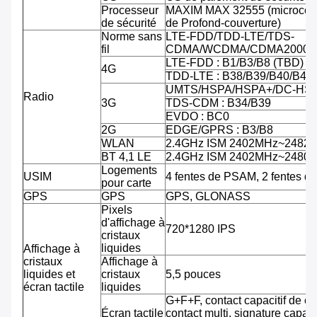
Processeur
MAXIM MAX 32555 (microcontr
de sécurité
de Profond-couverture)
Norme sans
LTE-FDD/TDD-LTE/TDS-
fil
CDMA/WCDMA/CDMA2000/
LTE-FDD : B1/B3/B8 (TBD)
4G
TDD-LTE : B38/B39/B40/B41
UMTS/HSPA/HSPA+/DC-HSPA
Radio
3G
TDS-CDM : B34/B39
EVDO : BC0
2G
EDGE/GPRS : B3/B8
WLAN
2.4GHz ISM 2402MHz~2482
BT 4,1 LE
2.4GHz ISM 2402MHz~2480
Logements
USIM
4 fentes de PSAM, 2 fentes d
pour carte
GPS
GPS
GPS, GLONASS
Pixels
d'affichage à
720*1280 IPS
cristaux
liquides
Affichage à
cristaux
Affichage à
liquides et
cristaux
5,5 pouces
écran tactile
liquides
G+F+F, contact capacitif de co
Écran tactile
contact multi, signature capab