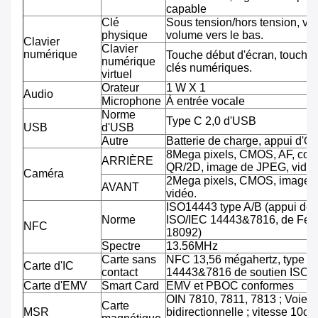
capable
Clé
Sous tension/hors tension, vo
physique
volume vers le bas.
Clavier
Clavier
numérique
Touche début d'écran, touche 
numérique
clés numériques.
virtuel
Orateur
1 W X 1
Audio
Microphone
À entrée vocale
Norme
Type C 2,0 d'USB
USB
d'USB
Autre
Batterie de charge, appui d'O
8Mega pixels, CMOS, AF, cod
ARRIÈRE
QR/2D, image de JPEG, vidéo
Caméra
2Mega pixels, CMOS, image 
AVANT
vidéo.
ISO14443 type A/B (appui de
Norme
ISO/IEC 14443&7816, de Feli
NFC
18092)
Spectre
13.56MHz
Carte sans
NFC 13,56 mégahertz, type A
Carte d'IC
contact
14443&7816 de soutien ISO/
Carte d'EMV
Smart Card
EMV et PBOC conformes
OIN 7810, 7811, 7813 ; Voie tr
Carte
MSR
bidirectionnelle ; vitesse 10cm