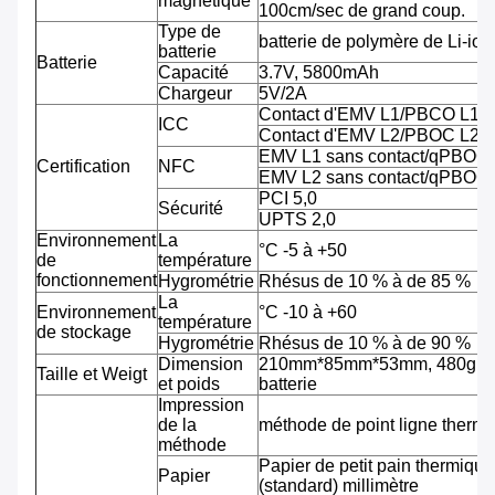
magnétique
100cm/sec de grand coup.
Type de
batterie de polymère de Li-ion
batterie
Batterie
Capacité
3.7V, 5800mAh
Chargeur
5V/2A
Contact d'EMV L1/PBCO L1
ICC
Contact d'EMV L2/PBOC L2
EMV L1 sans contact/qPBOC
Certification
NFC
EMV L2 sans contact/qPBOC
PCI 5,0
Sécurité
UPTS 2,0
Environnement
La
°C -5 à +50
de
température
fonctionnement
Hygrométrie
Rhésus de 10 % à de 85 %
La
Environnement
°C -10 à +60
température
de stockage
Hygrométrie
Rhésus de 10 % à de 90 %
Dimension
210mm*85mm*53mm, 480g av
Taille et Weigt
et poids
batterie
Impression
de la
méthode de point ligne therm
méthode
Papier de petit pain thermiqu
Papier
(standard) millimètre