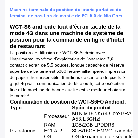
Machine terminale de position de loterie portative de
terminal de position de mobile de PCI 5,0 de Nfc Gprs
WCT-S6 androïde tout d'écran tactile de la
mode 4G dans une machine de système de
position pour la commande en ligne d'hôtel
de restaurant
La position de diffusion de WCT-S6 Android avec
l'imprimante, système d'exploitation de l'androïde 7,0,
contact d'écran de 5,5 pouces, longue capacité de réserve
superbe de batterie est 5800 heure-milliampère, impression
de papier thermosensible, 8 millions de caméra de pixels, 2
g g/3 4g /wifi, communication de bluetooth, cette exécution
fine et la machine de bonne qualité est le meilleur choix sur
le marché.
Configuration de position de WCT-S6FO Android :
Type
Spéc. de produit
MTK MT8735 (4-Core BRAS C
Processeur
A53,1.3GHz)
RAM
1GB/2GB LPDDR3
Plate-forme
ÉCLAIR
8GB/16GB EMMC, carte de TF
OS
OS de paiement de sécurité d'