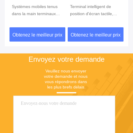
e
Systèmes mobiles tenus
Terminal intelligent de
Te
ran
dans la main terminaux
position d'écran tactile,
te
tenus dans la main de
position d'Android avec le
Du
position du BORD GPRS
lecteur d'empreintes
ix
Obtenez le meilleur prix
Obtenez le meilleur prix
Ob
5800mAh de position de
digitales
NFC de FBI
Envoyez votre demande
Veuillez nous envoyer 
votre demande et nous 
vous répondrons dans 
les plus brefs délais.