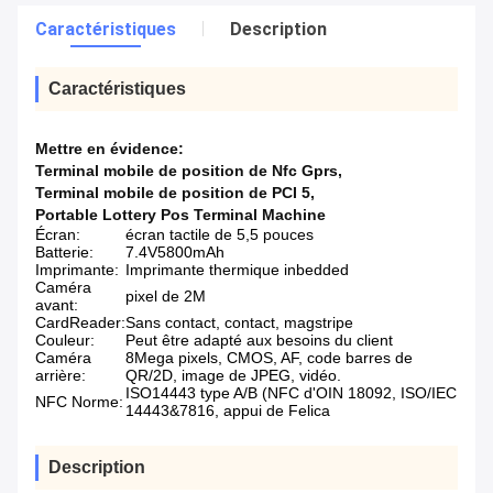
Caractéristiques
Description
Caractéristiques
Mettre en évidence:
Terminal mobile de position de Nfc Gprs
,
Terminal mobile de position de PCI 5
,
Portable Lottery Pos Terminal Machine
Écran:
écran tactile de 5,5 pouces
Batterie:
7.4V5800mAh
Imprimante:
Imprimante thermique inbedded
Caméra
pixel de 2M
avant:
CardReader:
Sans contact, contact, magstripe
Couleur:
Peut être adapté aux besoins du client
Caméra
8Mega pixels, CMOS, AF, code barres de
arrière:
QR/2D, image de JPEG, vidéo.
ISO14443 type A/B (NFC d'OIN 18092, ISO/IEC
NFC Norme:
14443&7816, appui de Felica
Description