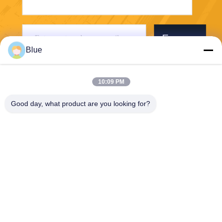
Envoyer
Blue
10:09 PM
Good day, what product are you looking for?
Wisecard Technology Co., Ltd.
blueliu@wisecardtech.com
+86-755-86007346
B1303, bâtiment de technolo
gie de Chuangyi, avenue de
Gaoxin C. 1er, Nanshan, Sh
enzhen, Guangdong, 51805
7, Chine