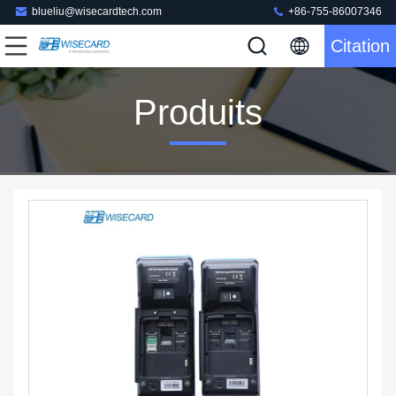
blueliu@wisecardtech.com
+86-755-86007346
Citation
Produits