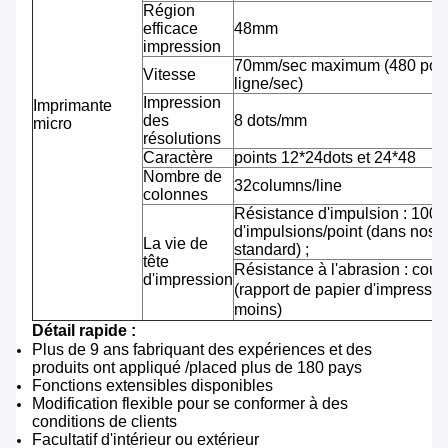
Région
efficace
48mm
impression
70mm/sec maximum (480 pointi
Vitesse
ligne/sec)
Impression
Imprimante
des
8 dots/mm
micro
résolutions
Caractère
points 12*24dots et 24*48
Nombre de
32columns/line
colonnes
Résistance d'impulsion : 100 m
d'impulsions/point (dans nos 
La vie de
standard) ;
tête
Résistance à l'abrasion : cou
d'impression
(rapport de papier d'impressi
moins)
Détail rapide :
Plus de 9 ans fabriquant des expériences et des
produits ont appliqué /placed plus de 180 pays
Fonctions extensibles disponibles
Modification flexible pour se conformer à des
conditions de clients
Facultatif d'intérieur ou extérieur