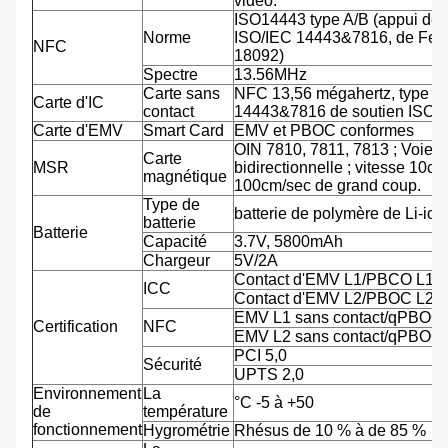
vidéo.
ISO14443 type A/B (appui de
Norme
ISO/IEC 14443&7816, de Feli
NFC
18092)
Spectre
13.56MHz
Carte sans
NFC 13,56 mégahertz, type A
Carte d'IC
contact
14443&7816 de soutien ISO/
Carte d'EMV
Smart Card
EMV et PBOC conformes
OIN 7810, 7811, 7813 ; Voie tr
Carte
MSR
bidirectionnelle ; vitesse 10cm
magnétique
100cm/sec de grand coup.
Type de
batterie de polymère de Li-ion
batterie
Batterie
Capacité
3.7V, 5800mAh
Chargeur
5V/2A
Contact d'EMV L1/PBCO L1
ICC
Contact d'EMV L2/PBOC L2
EMV L1 sans contact/qPBOC
Certification
NFC
EMV L2 sans contact/qPBOC
PCI 5,0
Sécurité
UPTS 2,0
Environnement
La
°C -5 à +50
de
température
fonctionnement
Hygrométrie
Rhésus de 10 % à de 85 %