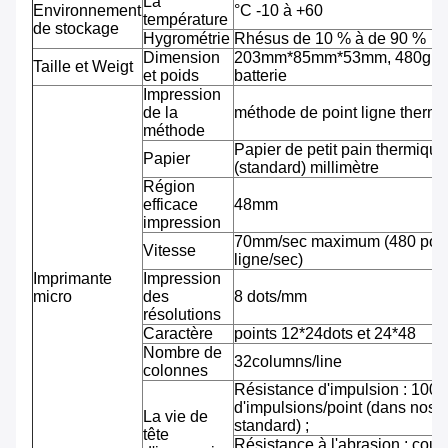
La
Environnement
°C -10 à +60
température
de stockage
Hygrométrie
Rhésus de 10 % à de 90 %
Dimension
203mm*85mm*53mm, 480g av
Taille et Weigt
et poids
batterie
Impression
de la
méthode de point ligne therm
méthode
Papier de petit pain thermiqu
Papier
(standard) millimètre
Région
efficace
48mm
impression
70mm/sec maximum (480 pointi
Vitesse
ligne/sec)
Imprimante
Impression
micro
des
8 dots/mm
résolutions
Caractère
points 12*24dots et 24*48
Nombre de
32columns/line
colonnes
Résistance d'impulsion : 100 m
d'impulsions/point (dans nos 
La vie de
standard) ;
tête
Résistance à l'abrasion : cou