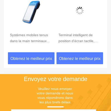
e
Systèmes mobiles tenus
Terminal intelligent de
Te
ran
dans la main terminaux
position d'écran tactile,
te
tenus dans la main de
position d'Android avec le
Du
position du BORD GPRS
lecteur d'empreintes
ix
Obtenez le meilleur prix
Obtenez le meilleur prix
Ob
5800mAh de position de
digitales
NFC de FBI
Envoyez votre demande
Veuillez nous envoyer 
votre demande et nous 
vous répondrons dans 
les plus brefs délais.