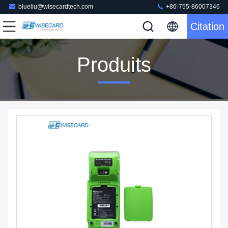
blueliu@wisecardtech.com
+86-755-86007346
Citation
Produits