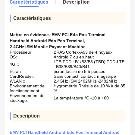
Caractéristiques
Description
Caractéristiques
Mettre en évidence:
EMV PCI Edc Pos Terminal
,
Handheld Android Edc Pos Terminal
,
2.4GHz ISM Mobile Payment Machine
Processeur:
BRAS Cortex-A53 de 4 noyaux
OS:
Android 7 ou en haut
LTE-FDD : B1/B3/B8 (TBD) TDD-LTE
4G ::
: B38/B39/B40/B41
Écran:
écran tactile de 5,5 pouces
CardReader:
Sans contact, contact, magstripe
WLAN ::
2.4GHz ISM 2402MHz~2482MHz
Environnement de
Hygrométrie Rhésus de 10 % à de 85
fonctionnement:
%
Environnement de
La température °C -10 à +60
stockage:
Description
EMV PCI Handheld Android Edc Pos Terminal Android