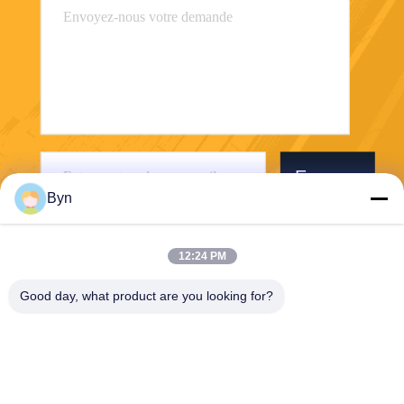
Envoyer
Byn
12:24 PM
Good day, what product are you looking for?
Wisecard Technology Co., Ltd.
blueliu@wisecardtech.com
+86-755-86007346
B1303, bâtiment de technolo