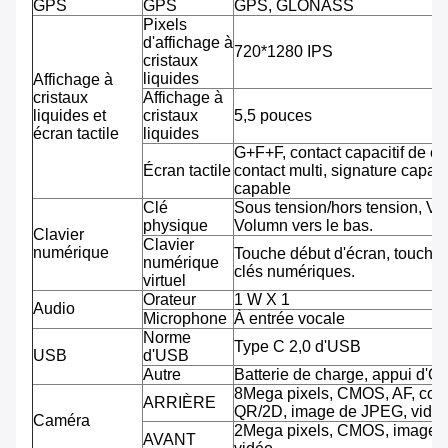
GPS
GPS
GPS, GLONASS
Pixels
d'affichage à
720*1280 IPS
cristaux
liquides
Affichage à
cristaux
Affichage à
liquides et
cristaux
5,5 pouces
écran tactile
liquides
G+F+F, contact capacitif de co
Écran tactile
contact multi, signature capab
capable
Clé
Sous tension/hors tension, Vo
physique
Volumn vers le bas.
Clavier
Clavier
numérique
Touche début d'écran, touche 
numérique
clés numériques.
virtuel
Orateur
1 W X 1
Audio
Microphone
À entrée vocale
Norme
Type C 2,0 d'USB
USB
d'USB
Autre
Batterie de charge, appui d'O
8Mega pixels, CMOS, AF, cod
ARRIÈRE
QR/2D, image de JPEG, vidéo
Caméra
2Mega pixels, CMOS, image 
AVANT