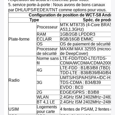
5. service porte-à-porte : Nous avons de bons canaux
par DHL/UPS/FEDEX/TNT comme options pour vous.
Configuration de position de WCT-S8 Andro
Type
Spéc. de produit
MTK MT8735 (4-Core BRAS C
Processeur
A53,1.3GHz)
RAM
1GB/2GB LPDDR3
Plate-forme
ÉCLAIR
8GB/16GB EMMC
OS
OS de paiement de sécurité d'
Processeur
MAXIM MAX 32555 (microcontr
de sécurité
de DeepCover)
Norme sans
LTE-FDD/TDD-LTE/TDS-
fil
CDMA/WCDMA/CDMA2000/
LTE-FDD : B1/B3/B8 (TBD)
4G
TDD-LTE : B38/B39/B40/B41
UMTS/HSPA/HSPA+/DC-HSPA
Radio
3G
TDS-CDMA : B34/B39
EVDO : BC0
2G
EDGE/GPRS : B3/B8
WLAN
2.4GHz ISM 2402MHz~2482
BT 4,1 LE
2.4GHz ISM 2402MHz~2480
Logements
USIM
4 fentes de PSAM, 2 fentes d
pour carte