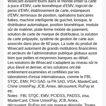
Wisecard avaient fourni dans le monde entier la carte
à puce d'EMV, carte biométrique d'EMV, logiciel de
perso d'EMV, établissement de carte, estampeurs
d'EMV, terminaux de position, opérations bancaires
futées, machine intelligente de guichet, kiosque, le
distributeur automatique, position biométrique, module
sûr de matériel, plate-forme mobile de paiement,
solution de carte de marque de distributeur, la solution
de carte prépayée, système de gestion de carte aux
associés dans plus de 60 pays. La suite du produit de
Wisecard autorisent de grands institutions financières
et secteurs de l'administration publique globaux aussi
bien que petites et moyennes banques au détail.
Les solutions de Wisecard s'adaptent au niveau sûr le
plus élevé et dernier, et les solutions ont été
entièrement examinées et certifiées par les
laboratoires d'essai internationaux, comme le FBI,
STQC, EMV, PCI SAD, la PA SAD, VISA, MasterCard,
Chine UnionPay, JCB, Amex, découvrent, RuPay et
etc.
Notes : FBI, STQC, EMV, PCIDSS, PADSS, visa,
MasterCard, Chine UnionPay, JCB, Amex,
découvrent, RuPay est une marque déposée. Toutes