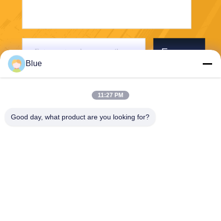
Envoyer
Blue
11:27 PM
Good day, what product are you looking for?
Wisecard Technology Co., Ltd.
blueliu@wisecardtech.com
+86-755-86007346
B1303, bâtiment de technolo
gie de Chuangyi, avenue de
Gaoxin C. 1er, Nanshan, Sh
enzhen, Guangdong, 51805
7, Chine