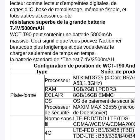
lecteur comme lecteur d'empreintes digitales, de
cartes d'IC, base de remplissage, mémoire fiscale, et
tous autres accessoires, etc.
résistance superbe de la grande batterie
7.4V/5000mAH
WCT-T90 peut soutenir une batterie 5800mAh
massive. Ceci signifie que vous pouvez l'actionner
beaucoup plus longtemps et que vous devez le
charger seulement de temps en temps.
la batterie standard de *The est 7.4V/2500mAH.
Configuration de position de WCT-T90 Andro
Type
Spéc. de produit
MTK MT8735 (4-Core BRAS C
Processeur
A53,1.3GHz)
RAM
1GB/2GB LPDDR3
Plate-forme
ÉCLAIR
8GB/16GB EMMC
OS
OS de paiement de sécurité d'
Processeur
MAXIM MAX 32555 (microcontr
de sécurité
de DeepCover)
Norme sans
LTE-FDD/TDD-LTE/TDS-
fil
CDMA/WCDMA/CDMA2000/
LTE-FDD : B1/B3/B8 (TBD)
4G
TDD-LTE : B38/B39/B40/B41