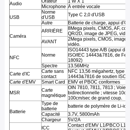
Orateur
1 W X 1
Audio
Microphone
À entrée vocale
Norme
Type C 2,0 d'USB
USB
d'USB
Autre
Batterie de charge, appui d'O
8Mega pixels, CMOS, AF, cod
ARRIÈRE
QR/2D, image de JPEG, vidéo
Caméra
2Mega pixels, CMOS, image 
AVANT
vidéo.
ISO14443 type A/B (appui de
Norme
ISO/IEC 14443&7816, de Feli
NFC
18092)
Spectre
13.56MHz
Carte sans
NFC 13,56 mégahertz, type A
Carte d'IC
contact
14443&7816 de soutien ISO/
Carte d'EMV
Smart Card
EMV et PBOC conformes
OIN 7810, 7811, 7813 ; Voie tr
Carte
MSR
bidirectionnelle ; vitesse 10cm
magnétique
100cm/sec de grand coup.
Type de
batterie de polymère de Li-ion
batterie
Batterie
Capacité
3.7V, 5800mAh
Chargeur
5V/2A
Contact d'EMV L1/PBCO L1
ICC