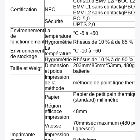
Contact d'EMV L2/PBOC L2
EMV L1 sans contact/qPBOC
Certification
NFC
EMV L2 sans contact/qPBOC
PCI 5,0
Sécurité
UPTS 2,0
Environnement
La
°C -5 à +50
de
température
fonctionnement
Hygrométrie
Rhésus de 10 % à de 85 %
La
Environnement
°C -10 à +60
température
de stockage
Hygrométrie
Rhésus de 10 % à de 90 %
Dimension
203mm*85mm*53mm, 480g av
Taille et Weigt
et poids
batterie
Impression
de la
méthode de point ligne therm
méthode
Papier de petit pain thermiqu
Papier
(standard) millimètre
Région
efficace
48mm
impression
70mm/sec maximum (480 pointi
Vitesse
ligne/sec)
Imprimante
Impression