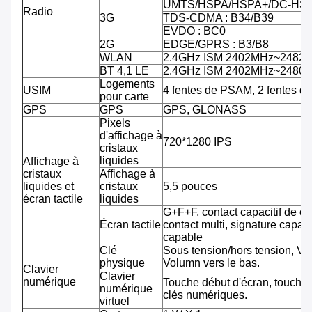
UMTS/HSPA/HSPA+/DC-HSPA
Radio
3G
TDS-CDMA : B34/B39
EVDO : BC0
2G
EDGE/GPRS : B3/B8
WLAN
2.4GHz ISM 2402MHz~2482
BT 4,1 LE
2.4GHz ISM 2402MHz~2480
Logements
USIM
4 fentes de PSAM, 2 fentes d
pour carte
GPS
GPS
GPS, GLONASS
Pixels
d'affichage à
720*1280 IPS
cristaux
liquides
Affichage à
cristaux
Affichage à
liquides et
cristaux
5,5 pouces
écran tactile
liquides
G+F+F, contact capacitif de co
Écran tactile
contact multi, signature capab
capable
Clé
Sous tension/hors tension, Vo
physique
Volumn vers le bas.
Clavier
Clavier
numérique
Touche début d'écran, touche 
numérique
clés numériques.
virtuel