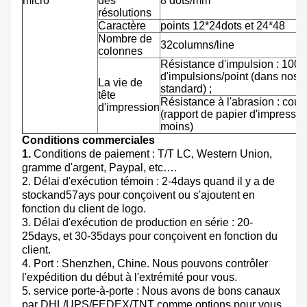
micro
des
8 dots/mm
résolutions
Caractère
points 12*24dots et 24*48
Nombre de
32columns/line
colonnes
Résistance d'impulsion : 100 m
d'impulsions/point (dans nos 
La vie de
standard) ;
tête
Résistance à l'abrasion : cou
d'impression
(rapport de papier d'impressi
moins)
Conditions commerciales
1.
Conditions de paiement : T/T LC, Western Union,
gramme d'argent, Paypal, etc….
2. Délai d'exécution témoin : 2-4days quand il y a de
stockand57ays pour conçoivent ou s'ajoutent en
fonction du client de logo.
3. Délai d'exécution de production en série : 20-
25days, et 30-35days pour conçoivent en fonction du
client.
4. Port : Shenzhen, Chine. Nous pouvons contrôler
l'expédition du début à l'extrémité pour vous.
5. service porte-à-porte : Nous avons de bons canaux
par DHL/UPS/FEDEX/TNT comme options pour vous.