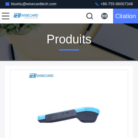
blueliu@wisecardtech.com
+86-755-86007346
Citation
Produits