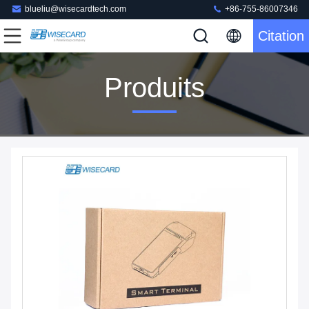
blueliu@wisecardtech.com
+86-755-86007346
Citation
Produits