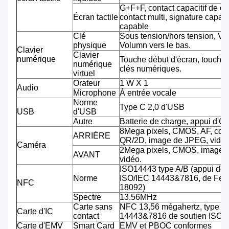
G+F+F, contact capacitif de co
Écran tactile
contact multi, signature capab
capable
Clé
Sous tension/hors tension, Vo
physique
Volumn vers le bas.
Clavier
Clavier
numérique
Touche début d'écran, touche 
numérique
clés numériques.
virtuel
Orateur
1 W X 1
Audio
Microphone
À entrée vocale
Norme
Type C 2,0 d'USB
USB
d'USB
Autre
Batterie de charge, appui d'O
8Mega pixels, CMOS, AF, cod
ARRIÈRE
QR/2D, image de JPEG, vidéo
Caméra
2Mega pixels, CMOS, image 
AVANT
vidéo.
ISO14443 type A/B (appui de
Norme
ISO/IEC 14443&7816, de Feli
NFC
18092)
Spectre
13.56MHz
Carte sans
NFC 13,56 mégahertz, type A
Carte d'IC
contact
14443&7816 de soutien ISO/
Carte d'EMV
Smart Card
EMV et PBOC conformes