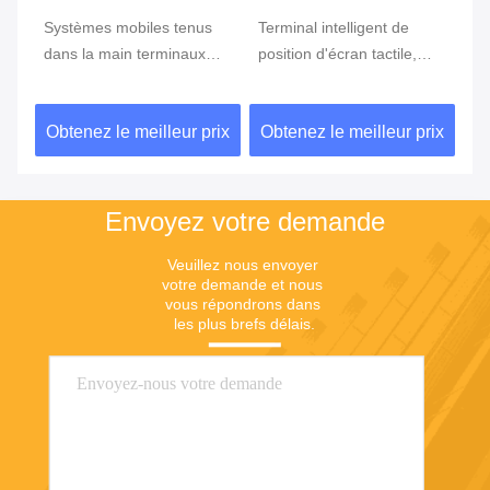
e
Systèmes mobiles tenus
Terminal intelligent de
Te
ran
dans la main terminaux
position d'écran tactile,
te
tenus dans la main de
position d'Android avec le
Du
position du BORD GPRS
lecteur d'empreintes
ix
Obtenez le meilleur prix
Obtenez le meilleur prix
Ob
5800mAh de position de
digitales
NFC de FBI
Envoyez votre demande
Veuillez nous envoyer 
votre demande et nous 
vous répondrons dans 
les plus brefs délais.