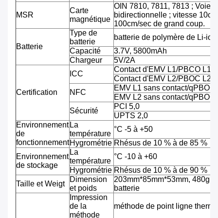
OIN 7810, 7811, 7813 ; Voie tr
Carte
MSR
bidirectionnelle ; vitesse 10cm
magnétique
100cm/sec de grand coup.
Type de
batterie de polymère de Li-ion
batterie
Batterie
Capacité
3.7V, 5800mAh
Chargeur
5V/2A
Contact d'EMV L1/PBCO L1
ICC
Contact d'EMV L2/PBOC L2
EMV L1 sans contact/qPBOC
Certification
NFC
EMV L2 sans contact/qPBOC
PCI 5,0
Sécurité
UPTS 2,0
Environnement
La
°C -5 à +50
de
température
fonctionnement
Hygrométrie
Rhésus de 10 % à de 85 %
La
Environnement
°C -10 à +60
température
de stockage
Hygrométrie
Rhésus de 10 % à de 90 %
Dimension
203mm*85mm*53mm, 480g av
Taille et Weigt
et poids
batterie
Impression
de la
méthode de point ligne therm
méthode