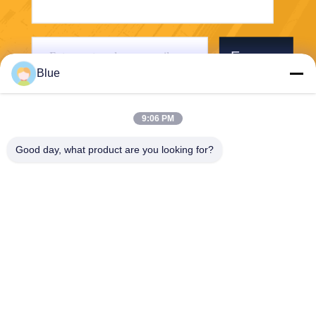
Envoyer
Blue
9:06 PM
Good day, what product are you looking for?
Wisecard Technology Co., Ltd.
blueliu@wisecardtech.com
+86-755-86007346
B1303, bâtiment de technolo
gie de Chuangyi, avenue de
Gaoxin C. 1er, Nanshan, Sh
enzhen, Guangdong, 51805
7, Chine