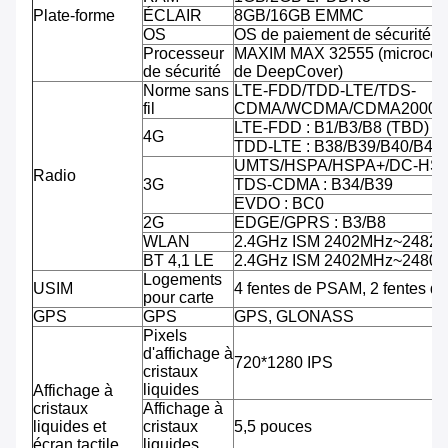
Plate-forme
ÉCLAIR
8GB/16GB EMMC
OS
OS de paiement de sécurité d'
Processeur
MAXIM MAX 32555 (microcontr
de sécurité
de DeepCover)
Norme sans
LTE-FDD/TDD-LTE/TDS-
fil
CDMA/WCDMA/CDMA2000/
LTE-FDD : B1/B3/B8 (TBD)
4G
TDD-LTE : B38/B39/B40/B41
UMTS/HSPA/HSPA+/DC-HSPA
Radio
3G
TDS-CDMA : B34/B39
EVDO : BC0
2G
EDGE/GPRS : B3/B8
WLAN
2.4GHz ISM 2402MHz~2482
BT 4,1 LE
2.4GHz ISM 2402MHz~2480
Logements
USIM
4 fentes de PSAM, 2 fentes d
pour carte
GPS
GPS
GPS, GLONASS
Pixels
d'affichage à
720*1280 IPS
cristaux
liquides
Affichage à
cristaux
Affichage à
liquides et
cristaux
5,5 pouces
écran tactile
liquides