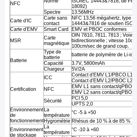
Norme
ISO/IEC 14443&7816, de Feli
NFC
18092)
Spectre
13.56MHz
Carte sans
NFC 13,56 mégahertz, type A
Carte d'IC
contact
14443&7816 de soutien ISO/
Carte d'EMV
Smart Card
EMV et PBOC conformes
OIN 7810, 7811, 7813 ; Voie tr
Carte
MSR
bidirectionnelle ; vitesse 10cm
magnétique
100cm/sec de grand coup.
Type de
batterie de polymère de Li-ion
batterie
Batterie
Capacité
3.7V, 5800mAh
Chargeur
5V/2A
Contact d'EMV L1/PBCO L1
ICC
Contact d'EMV L2/PBOC L2
EMV L1 sans contact/qPBOC
Certification
NFC
EMV L2 sans contact/qPBOC
PCI 5,0
Sécurité
UPTS 2,0
Environnement
La
°C -5 à +50
de
température
fonctionnement
Hygrométrie
Rhésus de 10 % à de 85 %
La
Environnement
°C -10 à +60
température
de stockage