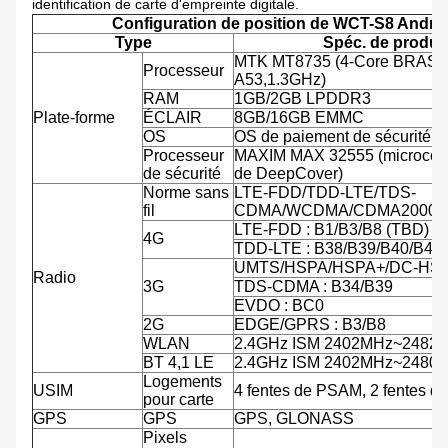
identification de carte d'empreinte digitale.
Configuration de position de WCT-S8 Andro
Type
Spéc. de produit
MTK MT8735 (4-Core BRAS C
Processeur
A53,1.3GHz)
RAM
1GB/2GB LPDDR3
Plate-forme
ÉCLAIR
8GB/16GB EMMC
OS
OS de paiement de sécurité d'
Processeur
MAXIM MAX 32555 (microcontr
de sécurité
de DeepCover)
Norme sans
LTE-FDD/TDD-LTE/TDS-
fil
CDMA/WCDMA/CDMA2000/
LTE-FDD : B1/B3/B8 (TBD)
4G
TDD-LTE : B38/B39/B40/B41
UMTS/HSPA/HSPA+/DC-HSPA
Radio
3G
TDS-CDMA : B34/B39
EVDO : BC0
2G
EDGE/GPRS : B3/B8
WLAN
2.4GHz ISM 2402MHz~2482
BT 4,1 LE
2.4GHz ISM 2402MHz~2480
Logements
USIM
4 fentes de PSAM, 2 fentes d
pour carte
GPS
GPS
GPS, GLONASS
Pixels