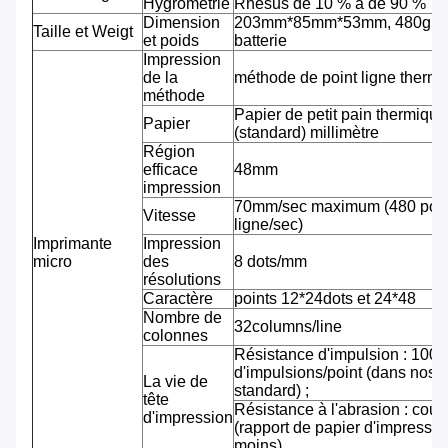
Hygrométrie
Rhésus de 10 % à de 90 %
Dimension
203mm*85mm*53mm, 480g av
Taille et Weigt
et poids
batterie
Impression
de la
méthode de point ligne therm
méthode
Papier de petit pain thermiqu
Papier
(standard) millimètre
Région
efficace
48mm
impression
70mm/sec maximum (480 pointi
Vitesse
ligne/sec)
Imprimante
Impression
micro
des
8 dots/mm
résolutions
Caractère
points 12*24dots et 24*48
Nombre de
32columns/line
colonnes
Résistance d'impulsion : 100 m
d'impulsions/point (dans nos 
La vie de
standard) ;
tête
Résistance à l'abrasion : cou
d'impression
(rapport de papier d'impressi
moins)