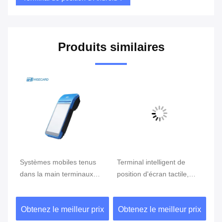
Produits similaires
e
Systèmes mobiles tenus
Terminal intelligent de
Te
ran
dans la main terminaux
position d'écran tactile,
te
tenus dans la main de
position d'Android avec le
Du
position du BORD GPRS
lecteur d'empreintes
ix
Obtenez le meilleur prix
Obtenez le meilleur prix
Ob
5800mAh de position de
digitales
NFC de FBI