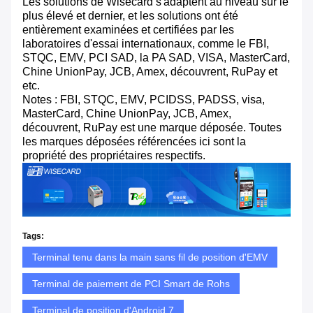
Les solutions de Wisecard s'adaptent au niveau sûr le
plus élevé et dernier, et les solutions ont été
entièrement examinées et certifiées par les
laboratoires d'essai internationaux, comme le FBI,
STQC, EMV, PCI SAD, la PA SAD, VISA, MasterCard,
Chine UnionPay, JCB, Amex, découvrent, RuPay et
etc.
Notes : FBI, STQC, EMV, PCIDSS, PADSS, visa,
MasterCard, Chine UnionPay, JCB, Amex,
découvrent, RuPay est une marque déposée. Toutes
les marques déposées référencées ici sont la
propriété des propriétaires respectifs.
Tags:
Terminal tenu dans la main sans fil de position d'EMV
Terminal de paiement de PCI Smart de Rohs
Terminal de position d'Android 7