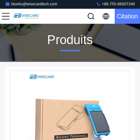
blueliu@wisecardtech.com
+86-755-86007346
Citation
Produits