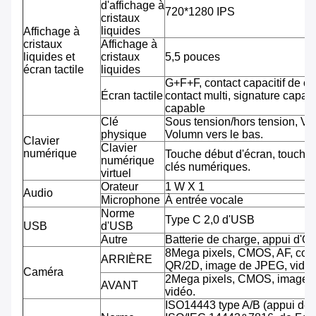
d'affichage à
720*1280 IPS
cristaux
liquides
Affichage à
cristaux
Affichage à
liquides et
cristaux
5,5 pouces
écran tactile
liquides
G+F+F, contact capacitif de co
Écran tactile
contact multi, signature capab
capable
Clé
Sous tension/hors tension, Vo
physique
Volumn vers le bas.
Clavier
Clavier
numérique
Touche début d'écran, touche 
numérique
clés numériques.
virtuel
Orateur
1 W X 1
Audio
Microphone
À entrée vocale
Norme
Type C 2,0 d'USB
USB
d'USB
Autre
Batterie de charge, appui d'O
8Mega pixels, CMOS, AF, cod
ARRIÈRE
QR/2D, image de JPEG, vidéo
Caméra
2Mega pixels, CMOS, image 
AVANT
vidéo.
ISO14443 type A/B (appui de