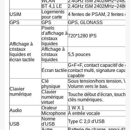
WLAN
2.4GHz ISM 2402MHz~2482
BT 4,1 LE
2.4GHz ISM 2402MHz~2480
Logements
USIM
4 fentes de PSAM, 2 fentes d
pour carte
GPS
GPS
GPS, GLONASS
Pixels
d'affichage à
720*1280 IPS
cristaux
liquides
Affichage à
cristaux
Affichage à
liquides et
cristaux
5,5 pouces
écran tactile
liquides
G+F+F, contact capacitif de co
Écran tactile
contact multi, signature capab
capable
Clé
Sous tension/hors tension, Vo
physique
Volumn vers le bas.
Clavier
Clavier
numérique
Touche début d'écran, touche 
numérique
clés numériques.
virtuel
Orateur
1 W X 1
Audio
Microphone
À entrée vocale
Norme
Type C 2,0 d'USB
USB
d'USB
Autre
Batterie de charge, appui d'O