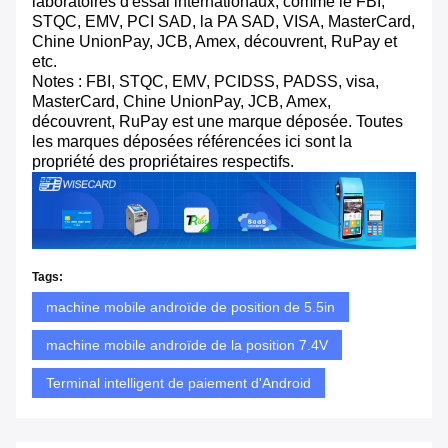
laboratoires d'essai internationaux, comme le FBI,
STQC, EMV, PCI SAD, la PA SAD, VISA, MasterCard,
Chine UnionPay, JCB, Amex, découvrent, RuPay et
etc.
Notes : FBI, STQC, EMV, PCIDSS, PADSS, visa,
MasterCard, Chine UnionPay, JCB, Amex,
découvrent, RuPay est une marque déposée. Toutes
les marques déposées référencées ici sont la
propriété des propriétaires respectifs.
Tags:
machine mobile androïde de position de 5.5in
machine mobile androïde de la position 7.4V
Terminal intelligent de paiement d'Android