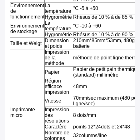
Environnement
La
°C -5 à +50
de
température
fonctionnement
Hygrométrie
Rhésus de 10 % à de 85 %
La
Environnement
°C -10 à +60
température
de stockage
Hygrométrie
Rhésus de 10 % à de 90 %
Dimension
210mm*85mm*53mm, 480g av
Taille et Weigt
et poids
batterie
Impression
de la
méthode de point ligne therm
méthode
Papier de petit pain thermiqu
Papier
(standard) millimètre
Région
efficace
48mm
impression
70mm/sec maximum (480 pointi
Vitesse
ligne/sec)
Imprimante
Impression
micro
des
8 dots/mm
résolutions
Caractère
points 12*24dots et 24*48
Nombre de
32columns/line
colonnes