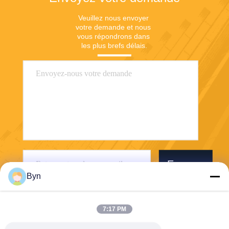
Veuillez nous envoyer 
votre demande et nous 
vous répondrons dans 
les plus brefs délais.
Envoyer
Byn
7:17 PM