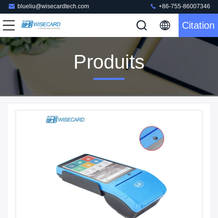
blueliu@wisecardtech.com
+86-755-86007346
Citation
Produits