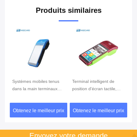
Produits similaires
e
Systèmes mobiles tenus
Terminal intelligent de
Te
ran
dans la main terminaux
position d'écran tactile,
te
tenus dans la main de
position d'Android avec le
Du
position du BORD GPRS
lecteur d'empreintes
ix
Obtenez le meilleur prix
Obtenez le meilleur prix
Ob
5800mAh de position de
digitales
NFC de FBI
Envoyez votre demande