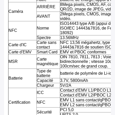
8Mega pixels, CMOS, AF, cod
ARRIÈRE
QR/2D, image de JPEG, vidéo
Caméra
2Mega pixels, CMOS, image 
AVANT
vidéo.
ISO14443 type A/B (appui de
Norme
ISO/IEC 14443&7816, de Feli
NFC
18092)
Spectre
13.56MHz
Carte sans
NFC 13,56 mégahertz, type A
Carte d'IC
contact
14443&7816 de soutien ISO/
Carte d'EMV
Smart Card
EMV et PBOC conformes
OIN 7810, 7811, 7813 ; Voie tr
Carte
MSR
bidirectionnelle ; vitesse 10cm
magnétique
100cm/sec de grand coup.
Type de
batterie de polymère de Li-ion
batterie
Batterie
Capacité
3.7V, 5800mAh
Chargeur
5V/2A
Contact d'EMV L1/PBCO L1
ICC
Contact d'EMV L2/PBOC L2
EMV L1 sans contact/qPBOC
Certification
NFC
EMV L2 sans contact/qPBOC
PCI 5,0
Sécurité
UPTS 2,0