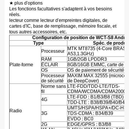
★
plus d'options
Les fonctions facultatives s'adaptent à vos besoins
réels.
lecteur comme lecteur d'empreintes digitales, de
cartes d'IC, base de remplissage, mémoire fiscale, et
tous autres accessoires, etc.
Configuration de position de WCT-S8 Andro
Type
Spéc. de produit
MTK MT8735 (4-Core BRAS C
Processeur
A53,1.3GHz)
RAM
1GB/2GB LPDDR3
Plate-forme
ÉCLAIR
8GB/16GB EMMC, carte de TF
OS
OS de paiement de sécurité d'
Processeur
MAXIM MAX 32555 (microcontr
de sécurité
de DeepCover)
Norme sans
LTE-FDD/TDD-LTE/TDS-
fil
CDMA/WCDMA/CDMA2000/
LTE-FDD : B1/B3/B8 (TBD)
4G
TDD-LTE : B38/B39/B40/B41
UMTS/HSPA/HSPA+/DC-HSPA
Radio
3G
TDS-CDMA : B34/B39
EVDO : BC0
2G
EDGE/GPRS : B3/B8