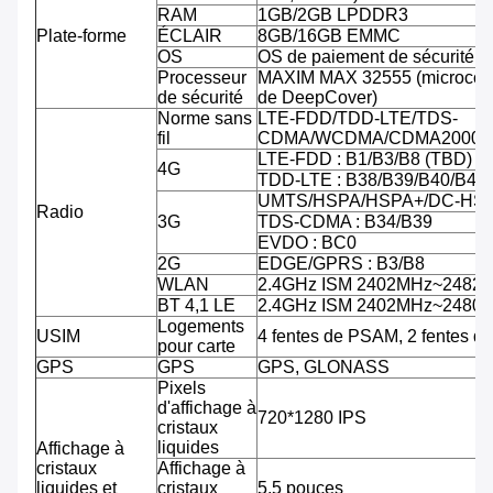
RAM
1GB/2GB LPDDR3
Plate-forme
ÉCLAIR
8GB/16GB EMMC
OS
OS de paiement de sécurité d'
Processeur
MAXIM MAX 32555 (microcontr
de sécurité
de DeepCover)
Norme sans
LTE-FDD/TDD-LTE/TDS-
fil
CDMA/WCDMA/CDMA2000/
LTE-FDD : B1/B3/B8 (TBD)
4G
TDD-LTE : B38/B39/B40/B41
UMTS/HSPA/HSPA+/DC-HSPA
Radio
3G
TDS-CDMA : B34/B39
EVDO : BC0
2G
EDGE/GPRS : B3/B8
WLAN
2.4GHz ISM 2402MHz~2482
BT 4,1 LE
2.4GHz ISM 2402MHz~2480
Logements
USIM
4 fentes de PSAM, 2 fentes d
pour carte
GPS
GPS
GPS, GLONASS
Pixels
d'affichage à
720*1280 IPS
cristaux
liquides
Affichage à
cristaux
Affichage à
liquides et
cristaux
5,5 pouces