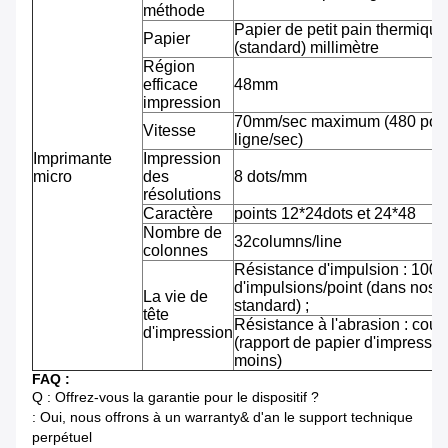
méthode
Papier de petit pain thermiqu
Papier
(standard) millimètre
Région
efficace
48mm
impression
70mm/sec maximum (480 pointi
Vitesse
ligne/sec)
Imprimante
Impression
micro
des
8 dots/mm
résolutions
Caractère
points 12*24dots et 24*48
Nombre de
32columns/line
colonnes
Résistance d'impulsion : 100 m
d'impulsions/point (dans nos 
La vie de
standard) ;
tête
Résistance à l'abrasion : cou
d'impression
(rapport de papier d'impressi
moins)
FAQ :
Q : Offrez-vous la garantie pour le dispositif ?
: Oui, nous offrons à un warranty& d'an le support technique
perpétuel