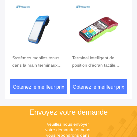
e
Systèmes mobiles tenus
Terminal intelligent de
Te
ran
dans la main terminaux
position d'écran tactile,
te
tenus dans la main de
position d'Android avec le
Du
position du BORD GPRS
lecteur d'empreintes
ix
Obtenez le meilleur prix
Obtenez le meilleur prix
Ob
5800mAh de position de
digitales
NFC de FBI
Envoyez votre demande
Veuillez nous envoyer 
votre demande et nous 
vous répondrons dans 