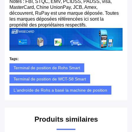
Notes : FBI, STQC, EMV, PCIDSS, PADSS, visa,
MasterCard, Chine UnionPay, JCB, Amex,
découvrent, RuPay est une marque déposée. Toutes
les marques déposées référencées ici sont la
propriété des propriétaires respectifs.
Tags:
Terminal de position de Rohs Smart
Terminal de position de WCT-S8 Smart
L'androïde de Rohs a basé la machine de position
Produits similaires