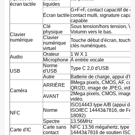
écran tactile
liquides
G+F+F, contact capacitif de co
Écran tactile
contact multi, signature capab
capable
Clé
Sous tension/hors tension, Vo
physique
Volumn vers le bas.
Clavier
Clavier
numérique
Touche début d'écran, touche 
numérique
clés numériques.
virtuel
Orateur
1 W X 1
Audio
Microphone
À entrée vocale
Norme
Type C 2,0 d'USB
USB
d'USB
Autre
Batterie de charge, appui d'O
8Mega pixels, CMOS, AF, cod
ARRIÈRE
QR/2D, image de JPEG, vidéo
Caméra
2Mega pixels, CMOS, image 
AVANT
vidéo.
ISO14443 type A/B (appui de
Norme
ISO/IEC 14443&7816, de Feli
NFC
18092)
Spectre
13.56MHz
Carte sans
NFC 13,56 mégahertz, type A
Carte d'IC
contact
14443&7816 de soutien ISO/