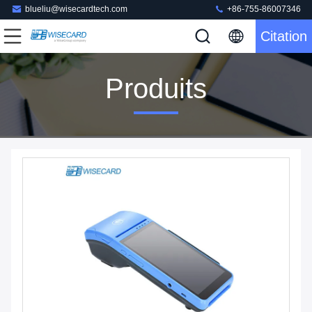
blueliu@wisecardtech.com
+86-755-86007346
Citation
Produits