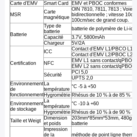
Carte d'EMV
Smart Card
EMV et PBOC conformes
OIN 7810, 7811, 7813 ; Voie tr
Carte
MSR
bidirectionnelle ; vitesse 10cm
magnétique
100cm/sec de grand coup.
Type de
batterie de polymère de Li-ion
batterie
Batterie
Capacité
3.7V, 5800mAh
Chargeur
5V/2A
Contact d'EMV L1/PBCO L1
ICC
Contact d'EMV L2/PBOC L2
EMV L1 sans contact/qPBOC
Certification
NFC
EMV L2 sans contact/qPBOC
PCI 5,0
Sécurité
UPTS 2,0
Environnement
La
°C -5 à +50
de
température
fonctionnement
Hygrométrie
Rhésus de 10 % à de 85 %
La
Environnement
°C -10 à +60
température
de stockage
Hygrométrie
Rhésus de 10 % à de 90 %
Dimension
203mm*85mm*53mm, 480g av
Taille et Weigt
et poids
batterie
Impression
de la
méthode de point ligne therm