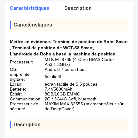
Caractéristiques
Description
Caractéristiques
Mettre en évidence:
Terminal de position de Rohs Smart
,
Terminal de position de WCT-S8 Smart
,
L'androïde de Rohs a basé la machine de position
MTK MT8735 (4-Core BRAS Cortex-
Processeur:
A53,1.3GHz)
OS:
Android 7 ou en haut
empreinte
facultatif
digitale:
Écran:
écran tactile de 5,5 pouces
Batterie:
7.4V5800mAh
Éclair:
8GB/16GB EMMC
Communication:
2G / 3G/4G /wifi, bluetooth
Processeur de
MAXIM MAX 32555 (microcontrôleur sûr
sécurité:
de DeepCover)
Description