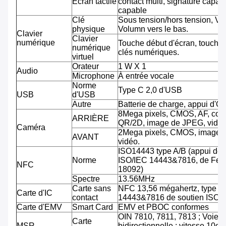
Écran tactile
contact multi, signature capab
capable
Clé
Sous tension/hors tension, Vo
physique
Volumn vers le bas.
Clavier
Clavier
numérique
Touche début d'écran, touche 
numérique
clés numériques.
virtuel
Orateur
1 W X 1
Audio
Microphone
À entrée vocale
Norme
Type C 2,0 d'USB
USB
d'USB
Autre
Batterie de charge, appui d'O
8Mega pixels, CMOS, AF, cod
ARRIÈRE
QR/2D, image de JPEG, vidéo
Caméra
2Mega pixels, CMOS, image 
AVANT
vidéo.
ISO14443 type A/B (appui de
Norme
ISO/IEC 14443&7816, de Feli
NFC
18092)
Spectre
13.56MHz
Carte sans
NFC 13,56 mégahertz, type A
Carte d'IC
contact
14443&7816 de soutien ISO/
Carte d'EMV
Smart Card
EMV et PBOC conformes
OIN 7810, 7811, 7813 ; Voie tr
Carte
MSR
bidirectionnelle ; vitesse 10cm