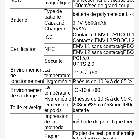
magnétique
100cm/sec de grand coup.
Type de
batterie de polymère de Li-ion
batterie
Batterie
Capacité
3.7V, 5800mAh
Chargeur
5V/2A
Contact d'EMV L1/PBCO L1
ICC
Contact d'EMV L2/PBOC L2
EMV L1 sans contact/qPBOC
Certification
NFC
EMV L2 sans contact/qPBOC
PCI 5,0
Sécurité
UPTS 2,0
Environnement
La
°C -5 à +50
de
température
fonctionnement
Hygrométrie
Rhésus de 10 % à de 85 %
La
Environnement
°C -10 à +60
température
de stockage
Hygrométrie
Rhésus de 10 % à de 90 %
Dimension
203mm*85mm*53mm, 480g av
Taille et Weigt
et poids
batterie
Impression
de la
méthode de point ligne therm
méthode
Papier de petit pain thermiqu
Papier
(standard) millimètre