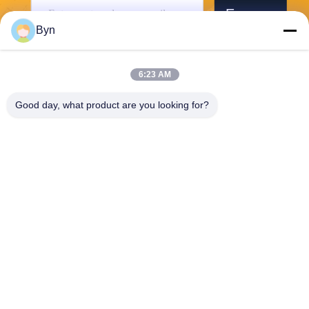
Envoyer
Byn
6:23 AM
Good day, what product are you looking for?
Wisecard Technology Co., Ltd.
blueliu@wisecardtech.com
+86-755-86007346
B1303, bâtiment de technolo
gie de Chuangyi, avenue de
Gaoxin C. 1er, Nanshan, Sh
enzhen, Guangdong, 51805
7, Chine