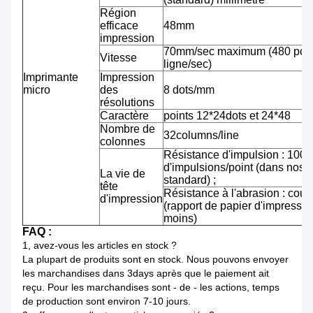
Région
efficace
48mm
impression
70mm/sec maximum (480 pointi
Vitesse
ligne/sec)
Imprimante
Impression
micro
des
8 dots/mm
résolutions
Caractère
points 12*24dots et 24*48
Nombre de
32columns/line
colonnes
Résistance d'impulsion : 100 m
d'impulsions/point (dans nos 
La vie de
standard) ;
tête
Résistance à l'abrasion : cou
d'impression
(rapport de papier d'impressi
moins)
FAQ :
1, avez-vous les articles en stock ?
La plupart de produits sont en stock. Nous pouvons envoyer
les marchandises dans 3days après que le paiement ait
reçu. Pour les marchandises sont - de - les actions, temps
de production sont environ 7-10 jours.