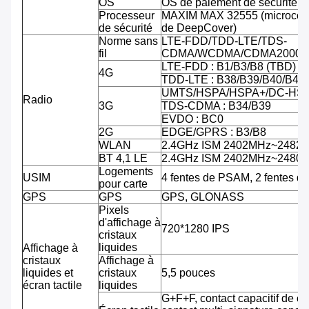
OS
OS de paiement de sécurité d'
Processeur
MAXIM MAX 32555 (microcontr
de sécurité
de DeepCover)
Norme sans
LTE-FDD/TDD-LTE/TDS-
fil
CDMA/WCDMA/CDMA2000/
LTE-FDD : B1/B3/B8 (TBD)
4G
TDD-LTE : B38/B39/B40/B41
UMTS/HSPA/HSPA+/DC-HSPA
Radio
3G
TDS-CDMA : B34/B39
EVDO : BC0
2G
EDGE/GPRS : B3/B8
WLAN
2.4GHz ISM 2402MHz~2482
BT 4,1 LE
2.4GHz ISM 2402MHz~2480
Logements
USIM
4 fentes de PSAM, 2 fentes d
pour carte
GPS
GPS
GPS, GLONASS
Pixels
d'affichage à
720*1280 IPS
cristaux
liquides
Affichage à
cristaux
Affichage à
liquides et
cristaux
5,5 pouces
écran tactile
liquides
G+F+F, contact capacitif de co