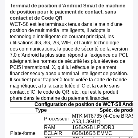
Terminal de
position
d'Android
Smart de
machine
de
position
pour le paiement de contact, sans
contact et de Code QR
WCT-S8 est les terminaux tenus dans la main d'une
position de multimédia intelligents, il adopte la
technologie intelligente de courant principal, les
utilisations 4G, 3G, 2G, WIFI, et l'autre technologie
des communications, la puce de sécurité de la version
7,0 d'Android la plus sûre. répond à l'exigence du PCI,
atteignant les normes de sécurité les plus élevées de
PCI5 international. X, qui lui effectue le paiement
financier secury absolu terminal intelligent de position.
Il soutient pour frapper à toute volée la carte de bande
magnétique, a lu la carte futée d'IC et la carte sans
contact d'IC, le code de QR, etc., qui est le produit
phare dans le domaine du paiement financier.
Configuration de position de WCT-S8 Andro
Type
Spéc. de produit
MTK MT8735 (4-Core BRAS C
Processeur
A53,1.3GHz)
RAM
1GB/2GB LPDDR3
Plate-forme
ÉCLAIR
8GB/16GB EMMC