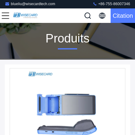
blueliu@wisecardtech.com
+86-755-86007346
Citation
Produits