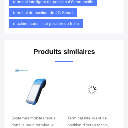
terminal intelligent de position d'écran tactile
terminal de position de 4G Smart
machine sans fil de position de 5.5in
Produits similaires
e
Systèmes mobiles tenus
Terminal intelligent de
Te
ran
dans la main terminaux
position d'écran tactile,
te