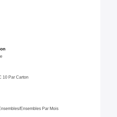
ion
le
C 10 Par Carton
Ensembles/ensembles Par Mois