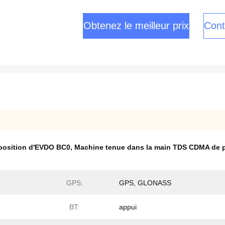
Obtenez le meilleur prix
Cont
 position d'EVDO BC0
,
Machine tenue dans la main TDS CDMA de p
GPS:
GPS, GLONASS
BT:
appui