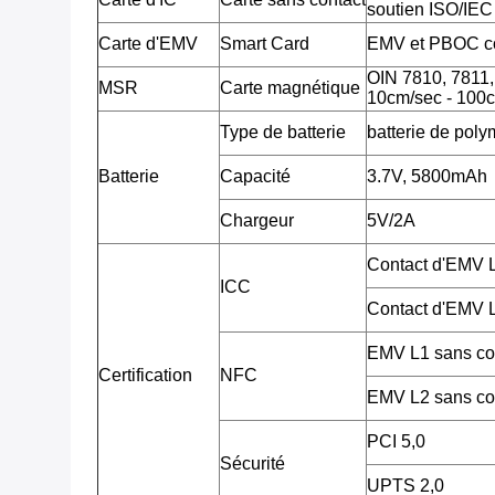
soutien ISO/IE
Carte d'EMV
Smart Card
EMV et PBOC c
OIN 7810, 7811, 7
MSR
Carte magnétique
10cm/sec - 100c
Type de batterie
batterie de poly
Batterie
Capacité
3.7V, 5800mAh
Chargeur
5V/2A
Contact d'EMV
ICC
Contact d'EMV
EMV L1 sans co
Certification
NFC
EMV L2 sans co
PCI 5,0
Sécurité
UPTS 2,0