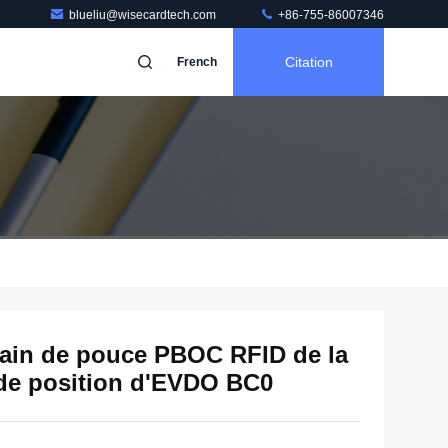
blueliu@wisecardtech.com
+86-755-86007346
Citation
French
main de pouce PBOC RFID de la
de position d'EVDO BC0