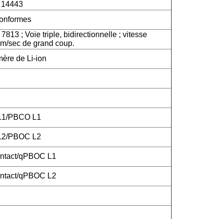
C 14443
onformes
813 ; Voie triple, bidirectionnelle ; vitesse
m/sec de grand coup.
mère de Li-ion
 L1/PBCO L1
 L2/PBOC L2
ntact/qPBOC L1
ntact/qPBOC L2