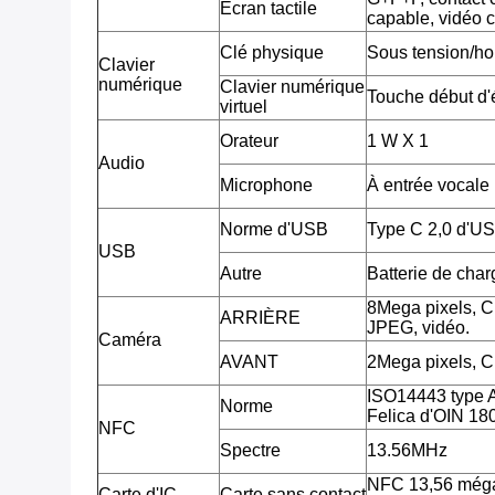
Écran tactile
capable, vidéo 
Clé physique
Sous tension/ho
Clavier
numérique
Clavier numérique
Touche début d'é
virtuel
Orateur
1 W X 1
Audio
Microphone
À entrée vocale
Norme d'USB
Type C 2,0 d'U
USB
Autre
Batterie de cha
8Mega pixels, 
ARRIÈRE
JPEG, vidéo.
Caméra
AVANT
2Mega pixels, 
ISO14443 type 
Norme
Felica d'OIN 18
NFC
Spectre
13.56MHz
NFC 13,56 méga
Carte d'IC
Carte sans contact