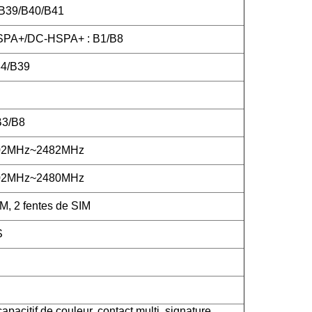
/B39/B40/B41
PA+/DC-HSPA+ : B1/B8
4/B39
B3/B8
402MHz~2482MHz
402MHz~2480MHz
M, 2 fentes de SIM
S
apacitif de couleur, contact multi, signature