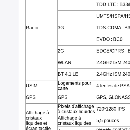
TDD-LTE : B38
UMTS/HSPA/HS
Radio
3G
TDS-CDMA : B3
EVDO : BC0
2G
EDGE/GPRS : 
WLAN
2.4GHz ISM 2
BT 4,1 LE
2.4GHz ISM 2
Logements pour
USIM
4 fentes de PSA
carte
GPS
GPS
GPS, GLONAS
Pixels d'affichage
720*1280 IPS
à cristaux liquides
Affichage à
cristaux
Affichage à
5,5 pouces
liquides et
cristaux liquides
écran tactile
G+F+F, contact c