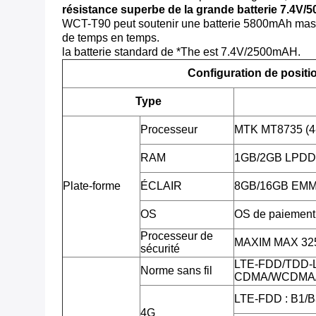
résistance superbe de la grande batterie 7.4V
WCT-T90 peut soutenir une batterie 5800mAh massi
de temps en temps.
la batterie standard de *The est 7.4V/2500mAH.
Configuration de posit
Type
Processeur
MTK MT8735 (4
RAM
1GB/2GB LPD
Plate-forme
ÉCLAIR
8GB/16GB EM
OS
OS de paiement 
Processeur de
MAXIM MAX 3255
sécurité
LTE-FDD/TDD-
Norme sans fil
CDMA/WCDMA/
LTE-FDD : B1/B
4G