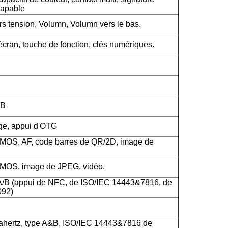
capable
rs tension, Volumn, Volumn vers le bas.
cran, touche de fonction, clés numériques.
SB
rge, appui d'OTG
CMOS, AF, code barres de QR/2D, image de
CMOS, image de JPEG, vidéo.
A/B (appui de NFC, de ISO/IEC 14443&7816, de
092)
hertz, type A&B, ISO/IEC 14443&7816 de