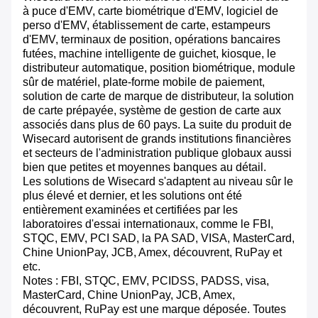
à puce d'EMV, carte biométrique d'EMV, logiciel de
perso d'EMV, établissement de carte, estampeurs
d'EMV, terminaux de position, opérations bancaires
futées, machine intelligente de guichet, kiosque, le
distributeur automatique, position biométrique, module
sûr de matériel, plate-forme mobile de paiement,
solution de carte de marque de distributeur, la solution
de carte prépayée, système de gestion de carte aux
associés dans plus de 60 pays. La suite du produit de
Wisecard autorisent de grands institutions financières
et secteurs de l'administration publique globaux aussi
bien que petites et moyennes banques au détail.
Les solutions de Wisecard s'adaptent au niveau sûr le
plus élevé et dernier, et les solutions ont été
entièrement examinées et certifiées par les
laboratoires d'essai internationaux, comme le FBI,
STQC, EMV, PCI SAD, la PA SAD, VISA, MasterCard,
Chine UnionPay, JCB, Amex, découvrent, RuPay et
etc.
Notes : FBI, STQC, EMV, PCIDSS, PADSS, visa,
MasterCard, Chine UnionPay, JCB, Amex,
découvrent, RuPay est une marque déposée. Toutes