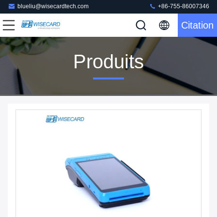
blueliu@wisecardtech.com
+86-755-86007346
Citation
Produits