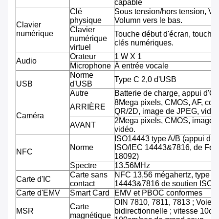
capable
Clé
Sous tension/hors tension, Vo
physique
Volumn vers le bas.
Clavier
Clavier
numérique
Touche début d'écran, touche 
numérique
clés numériques.
virtuel
Orateur
1 W X 1
Audio
Microphone
À entrée vocale
Norme
Type C 2,0 d'USB
USB
d'USB
Autre
Batterie de charge, appui d'O
8Mega pixels, CMOS, AF, cod
ARRIÈRE
QR/2D, image de JPEG, vidéo
Caméra
2Mega pixels, CMOS, image 
AVANT
vidéo.
ISO14443 type A/B (appui de
Norme
ISO/IEC 14443&7816, de Feli
NFC
18092)
Spectre
13.56MHz
Carte sans
NFC 13,56 mégahertz, type A
Carte d'IC
contact
14443&7816 de soutien ISO/
Carte d'EMV
Smart Card
EMV et PBOC conformes
OIN 7810, 7811, 7813 ; Voie tr
Carte
MSR
bidirectionnelle ; vitesse 10cm
magnétique