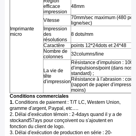
Région
efficace
48mm
impression
70mm/sec maximum (480 pointi
Vitesse
ligne/sec)
Imprimante
Impression
micro
des
8 dots/mm
résolutions
Caractère
points 12*24dots et 24*48
Nombre de
32columns/line
colonnes
Résistance d'impulsion : 100 m
d'impulsions/point (dans nos 
La vie de
standard) ;
tête
Résistance à l'abrasion : cou
d'impression
(rapport de papier d'impressi
moins)
Conditions commerciales
1.
Conditions de paiement : T/T LC, Western Union,
gramme d'argent, Paypal, etc….
2. Délai d'exécution témoin : 2-4days quand il y a de
stockand57ays pour conçoivent ou s'ajoutent en
fonction du client de logo.
3. Délai d'exécution de production en série : 20-