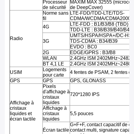
Processeur
MAXIM MAX 32555 (microcontr
de sécurité
de DeepCover)
Norme sans
LTE-FDD/TDD-LTE/TDS-
fil
CDMA/WCDMA/CDMA2000/
LTE-FDD : B1/B3/B8 (TBD)
4G
TDD-LTE : B38/B39/B40/B41
UMTS/HSPA/HSPA+/DC-HSPA
Radio
3G
TDS-CDMA : B34/B39
EVDO : BC0
2G
EDGE/GPRS : B3/B8
WLAN
2.4GHz ISM 2402MHz~2482
BT 4,1 LE
2.4GHz ISM 2402MHz~2480
Logements
USIM
4 fentes de PSAM, 2 fentes d
pour carte
GPS
GPS
GPS, GLONASS
Pixels
d'affichage à
720*1280 IPS
cristaux
liquides
Affichage à
cristaux
Affichage à
liquides et
cristaux
5,5 pouces
écran tactile
liquides
G+F+F, contact capacitif de co
Écran tactile
contact multi, signature capab