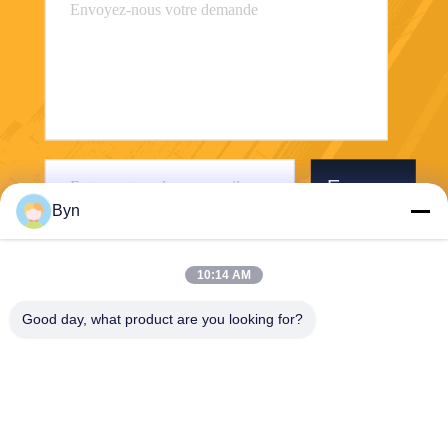
Envoyer
Byn
10:14 AM
Good day, what product are you looking for?
Wisecard Technology Co., Ltd.
blueliu@wisecardtech.com
+86-755-86007346
B1303, bâtiment de technolo