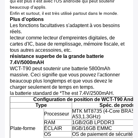
qui est plus il est avec l'OS androïde qui peut soutenir
beaucoup d'applis.
Enfin et surtout, il est très utilisé partout dans le monde.
Plus d'options
Les fonctions facultatives s'adaptent à vos besoins
réels.
lecteur comme lecteur d'empreintes digitales, de
cartes d'IC, base de remplissage, mémoire fiscale, et
tous autres accessoires, etc.
résistance superbe de la grande batterie
7.4V/5000mAH
WCT-T90 peut soutenir une batterie 5800mAh
massive. Ceci signifie que vous pouvez l'actionner
beaucoup plus longtemps et que vous devez le
charger seulement de temps en temps.
la batterie standard de *The est 7.4V/2500mAH.
Configuration de position de WCT-T90 Andro
Type
Spéc. de produit
MTK MT8735 (4-Core BRAS C
Processeur
A53,1.3GHz)
RAM
1GB/2GB LPDDR3
Plate-forme
ÉCLAIR
8GB/16GB EMMC
OS
OS de paiement de sécurité d'