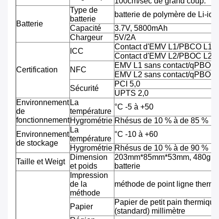
100cm/sec de grand coup.
Type de
batterie de polymère de Li-ion
batterie
Batterie
Capacité
3.7V, 5800mAh
Chargeur
5V/2A
Contact d'EMV L1/PBCO L1
ICC
Contact d'EMV L2/PBOC L2
EMV L1 sans contact/qPBOC
Certification
NFC
EMV L2 sans contact/qPBOC
PCI 5,0
Sécurité
UPTS 2,0
Environnement
La
°C -5 à +50
de
température
fonctionnement
Hygrométrie
Rhésus de 10 % à de 85 %
La
Environnement
°C -10 à +60
température
de stockage
Hygrométrie
Rhésus de 10 % à de 90 %
Dimension
203mm*85mm*53mm, 480g av
Taille et Weigt
et poids
batterie
Impression
de la
méthode de point ligne therm
méthode
Papier de petit pain thermiqu
Papier
(standard) millimètre