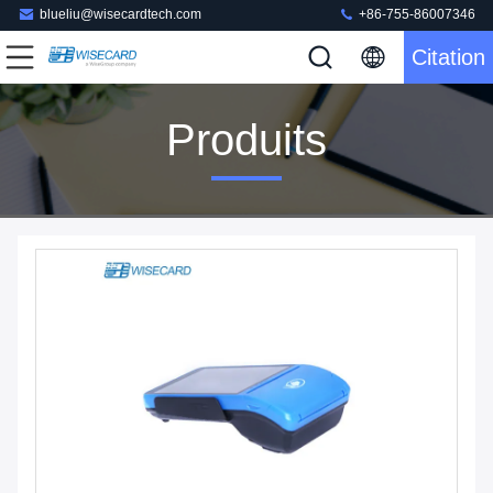
blueliu@wisecardtech.com
+86-755-86007346
Citation
Produits