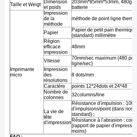
Dimension
203mm*85mm*53mm, 480g av
Taille et Weigt
et poids
batterie
Impression
de la
méthode de point ligne therm
méthode
Papier de petit pain thermiqu
Papier
(standard) millimètre
Région
efficace
48mm
impression
70mm/sec maximum (480 pointi
Vitesse
ligne/sec)
Imprimante
Impression
micro
des
8 dots/mm
résolutions
Caractère
points 12*24dots et 24*48
Nombre de
32columns/line
colonnes
Résistance d'impulsion : 100 m
d'impulsions/point (dans nos 
La vie de
standard) ;
tête
Résistance à l'abrasion : cou
d'impression
(rapport de papier d'impressi
moins)
FAQ :