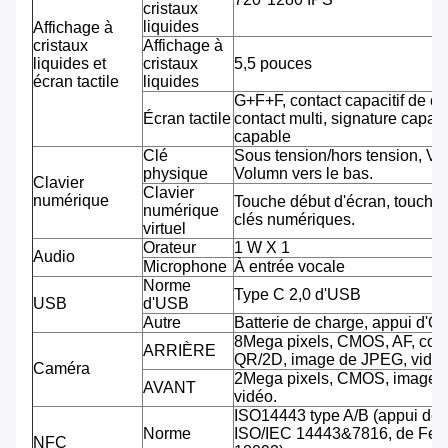
cristaux
liquides
Affichage à
cristaux
Affichage à
liquides et
cristaux
5,5 pouces
écran tactile
liquides
G+F+F, contact capacitif de co
Écran tactile
contact multi, signature capab
capable
Clé
Sous tension/hors tension, Vo
physique
Volumn vers le bas.
Clavier
Clavier
numérique
Touche début d'écran, touche 
numérique
clés numériques.
virtuel
Orateur
1 W X 1
Audio
Microphone
À entrée vocale
Norme
Type C 2,0 d'USB
USB
d'USB
Autre
Batterie de charge, appui d'O
8Mega pixels, CMOS, AF, cod
ARRIÈRE
QR/2D, image de JPEG, vidéo
Caméra
2Mega pixels, CMOS, image 
AVANT
vidéo.
ISO14443 type A/B (appui de
Norme
ISO/IEC 14443&7816, de Feli
NFC