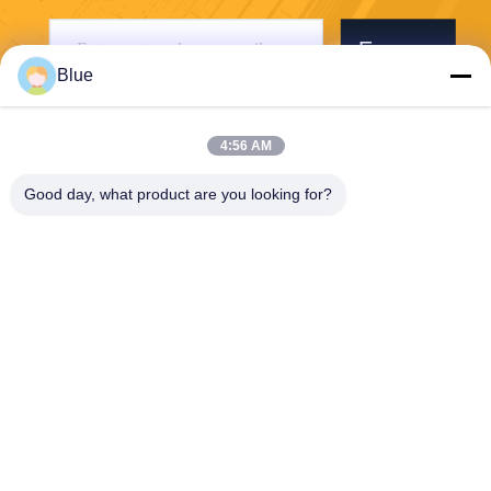
Envoyer
Blue
4:56 AM
Good day, what product are you looking for?
Wisecard Technology Co., Ltd.
blueliu@wisecardtech.com
+86-755-86007346
B1303, bâtiment de technolo
gie de Chuangyi, avenue de
Gaoxin C. 1er, Nanshan, Sh
enzhen, Guangdong, 51805
7, Chine