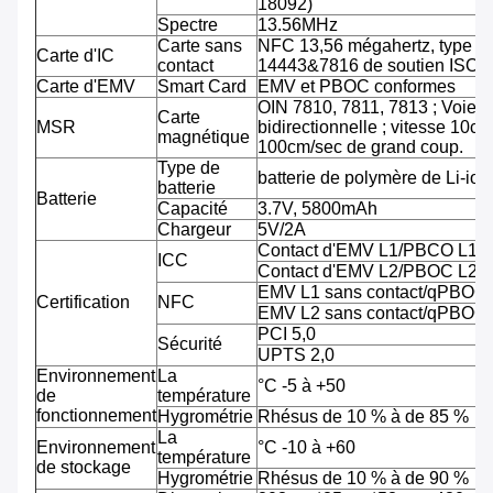
18092)
Spectre
13.56MHz
Carte sans
NFC 13,56 mégahertz, type A
Carte d'IC
contact
14443&7816 de soutien ISO/
Carte d'EMV
Smart Card
EMV et PBOC conformes
OIN 7810, 7811, 7813 ; Voie tr
Carte
MSR
bidirectionnelle ; vitesse 10cm
magnétique
100cm/sec de grand coup.
Type de
batterie de polymère de Li-ion
batterie
Batterie
Capacité
3.7V, 5800mAh
Chargeur
5V/2A
Contact d'EMV L1/PBCO L1
ICC
Contact d'EMV L2/PBOC L2
EMV L1 sans contact/qPBOC
Certification
NFC
EMV L2 sans contact/qPBOC
PCI 5,0
Sécurité
UPTS 2,0
Environnement
La
°C -5 à +50
de
température
fonctionnement
Hygrométrie
Rhésus de 10 % à de 85 %
La
Environnement
°C -10 à +60
température
de stockage
Hygrométrie
Rhésus de 10 % à de 90 %