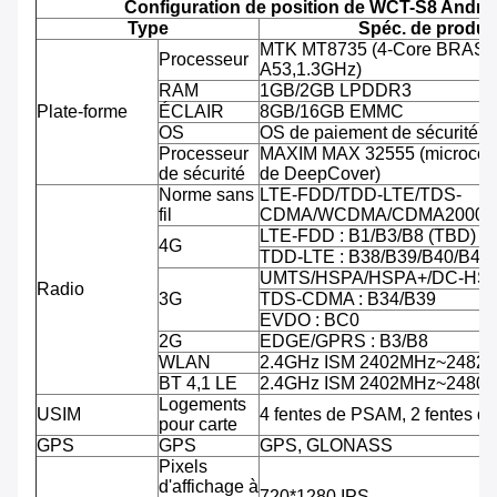
Configuration de position de WCT-S8 Andro
Type
Spéc. de produit
MTK MT8735 (4-Core BRAS C
Processeur
A53,1.3GHz)
RAM
1GB/2GB LPDDR3
Plate-forme
ÉCLAIR
8GB/16GB EMMC
OS
OS de paiement de sécurité d'
Processeur
MAXIM MAX 32555 (microcontr
de sécurité
de DeepCover)
Norme sans
LTE-FDD/TDD-LTE/TDS-
fil
CDMA/WCDMA/CDMA2000/
LTE-FDD : B1/B3/B8 (TBD)
4G
TDD-LTE : B38/B39/B40/B41
UMTS/HSPA/HSPA+/DC-HSPA
Radio
3G
TDS-CDMA : B34/B39
EVDO : BC0
2G
EDGE/GPRS : B3/B8
WLAN
2.4GHz ISM 2402MHz~2482
BT 4,1 LE
2.4GHz ISM 2402MHz~2480
Logements
USIM
4 fentes de PSAM, 2 fentes d
pour carte
GPS
GPS
GPS, GLONASS
Pixels
d'affichage à
720*1280 IPS