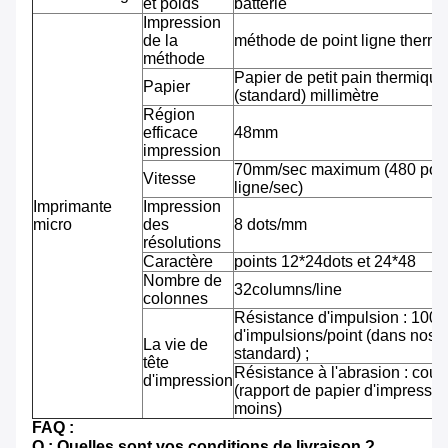
et poids
batterie
Impression
de la
méthode de point ligne therm
méthode
Papier de petit pain thermiqu
Papier
(standard) millimètre
Région
efficace
48mm
impression
70mm/sec maximum (480 pointi
Vitesse
ligne/sec)
Imprimante
Impression
micro
des
8 dots/mm
résolutions
Caractère
points 12*24dots et 24*48
Nombre de
32columns/line
colonnes
Résistance d'impulsion : 100 m
d'impulsions/point (dans nos 
La vie de
standard) ;
tête
Résistance à l'abrasion : cou
d'impression
(rapport de papier d'impressi
moins)
FAQ :
Q : Quelles sont vos conditions de livraison ?