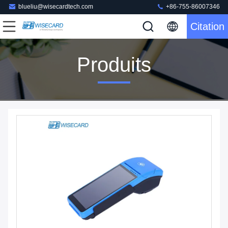
blueliu@wisecardtech.com
+86-755-86007346
Citation
Produits