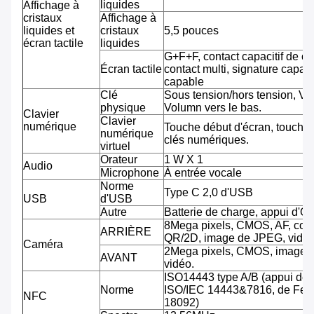
liquides
Affichage à
cristaux
Affichage à
liquides et
cristaux
5,5 pouces
écran tactile
liquides
G+F+F, contact capacitif de co
Écran tactile
contact multi, signature capab
capable
Clé
Sous tension/hors tension, Vo
physique
Volumn vers le bas.
Clavier
Clavier
numérique
Touche début d'écran, touche 
numérique
clés numériques.
virtuel
Orateur
1 W X 1
Audio
Microphone
À entrée vocale
Norme
Type C 2,0 d'USB
USB
d'USB
Autre
Batterie de charge, appui d'O
8Mega pixels, CMOS, AF, cod
ARRIÈRE
QR/2D, image de JPEG, vidéo
Caméra
2Mega pixels, CMOS, image 
AVANT
vidéo.
ISO14443 type A/B (appui de
Norme
ISO/IEC 14443&7816, de Feli
NFC
18092)