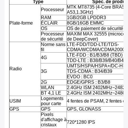
Type
Spéc. de produit
MTK MT8735 (4-Core BRAS C
Processeur
A53,1.3GHz)
RAM
1GB/2GB LPDDR3
Plate-forme
ÉCLAIR
8GB/16GB EMMC
OS
OS de paiement de sécurité d'
Processeur
MAXIM MAX 32555 (microcontr
de sécurité
de DeepCover)
Norme sans
LTE-FDD/TDD-LTE/TDS-
fil
CDMA/WCDMA/CDMA2000/
LTE-FDD : B1/B3/B8 (TBD)
4G
TDD-LTE : B38/B39/B40/B41
UMTS/HSPA/HSPA+/DC-HSPA
Radio
3G
TDS-CDMA : B34/B39
EVDO : BC0
2G
EDGE/GPRS : B3/B8
WLAN
2.4GHz ISM 2402MHz~2482
BT 4,1 LE
2.4GHz ISM 2402MHz~2480
Logements
USIM
4 fentes de PSAM, 2 fentes d
pour carte
GPS
GPS
GPS, GLONASS
Pixels
d'affichage à
720*1280 IPS
cristaux