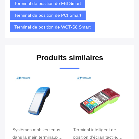
Terminal de position de FBI Smart
Terminal de position de PCI Smart
Terminal de position de WCT-S8 Smart
Produits similaires
e
Systèmes mobiles tenus
Terminal intelligent de
Te
ran
dans la main terminaux
position d'écran tactile,
te