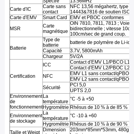
Spectre
13.56MHz
Carte sans
NFC 13,56 mégahertz, type A
Carte d'IC
contact
14443&7816 de soutien ISO/
Carte d'EMV
Smart Card
EMV et PBOC conformes
OIN 7810, 7811, 7813 ; Voie tr
Carte
MSR
bidirectionnelle ; vitesse 10cm
magnétique
100cm/sec de grand coup.
Type de
batterie de polymère de Li-ion
batterie
Batterie
Capacité
3.7V, 5800mAh
Chargeur
5V/2A
Contact d'EMV L1/PBCO L1
ICC
Contact d'EMV L2/PBOC L2
EMV L1 sans contact/qPBOC
Certification
NFC
EMV L2 sans contact/qPBOC
PCI 5,0
Sécurité
UPTS 2,0
Environnement
La
°C -5 à +50
de
température
fonctionnement
Hygrométrie
Rhésus de 10 % à de 85 %
La
Environnement
°C -10 à +60
température
de stockage
Hygrométrie
Rhésus de 10 % à de 90 %
Dimension
203mm*85mm*53mm, 480g av
Taille et Weigt