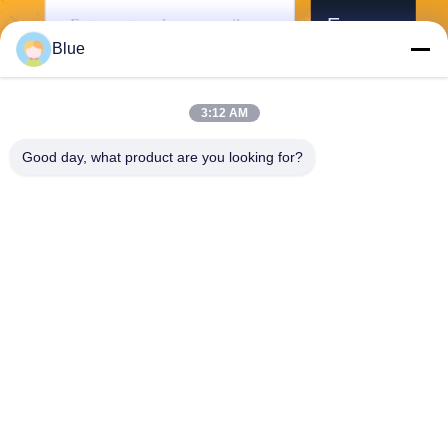
Envoyer
Blue
3:12 AM
Good day, what product are you looking for?
Wisecard Technology Co., Ltd.
blueliu@wisecardtech.com
+86-755-86007346
B1303, bâtiment de technolo
gie de Chuangyi, avenue de
Gaoxin C. 1er, Nanshan, Sh
enzhen, Guangdong, 51805
7, Chine