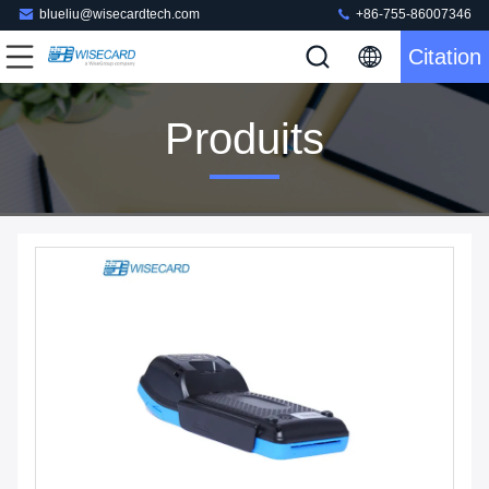
blueliu@wisecardtech.com
+86-755-86007346
Citation
Produits