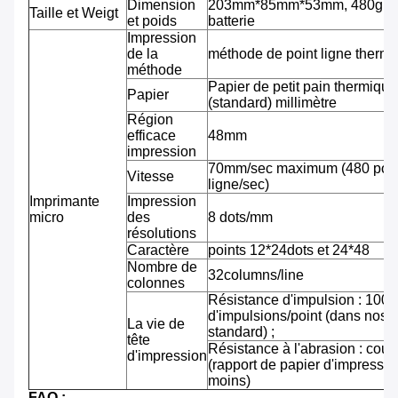
Dimension
203mm*85mm*53mm, 480g av
Taille et Weigt
et poids
batterie
Impression
de la
méthode de point ligne therm
méthode
Papier de petit pain thermiqu
Papier
(standard) millimètre
Région
efficace
48mm
impression
70mm/sec maximum (480 pointi
Vitesse
ligne/sec)
Imprimante
Impression
micro
des
8 dots/mm
résolutions
Caractère
points 12*24dots et 24*48
Nombre de
32columns/line
colonnes
Résistance d'impulsion : 100 m
d'impulsions/point (dans nos 
La vie de
standard) ;
tête
Résistance à l'abrasion : cou
d'impression
(rapport de papier d'impressi
moins)
FAQ :