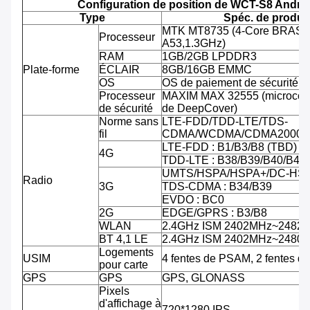
Configuration de position de WCT-S8 Andro
Type
Spéc. de produit
MTK MT8735 (4-Core BRAS C
Processeur
A53,1.3GHz)
RAM
1GB/2GB LPDDR3
Plate-forme
ÉCLAIR
8GB/16GB EMMC
OS
OS de paiement de sécurité d'
Processeur
MAXIM MAX 32555 (microcontr
de sécurité
de DeepCover)
Norme sans
LTE-FDD/TDD-LTE/TDS-
fil
CDMA/WCDMA/CDMA2000/
LTE-FDD : B1/B3/B8 (TBD)
4G
TDD-LTE : B38/B39/B40/B41
UMTS/HSPA/HSPA+/DC-HSPA
Radio
3G
TDS-CDMA : B34/B39
EVDO : BC0
2G
EDGE/GPRS : B3/B8
WLAN
2.4GHz ISM 2402MHz~2482
BT 4,1 LE
2.4GHz ISM 2402MHz~2480
Logements
USIM
4 fentes de PSAM, 2 fentes d
pour carte
GPS
GPS
GPS, GLONASS
Pixels
d'affichage à
720*1280 IPS