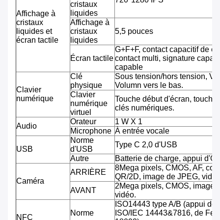
cristaux
liquides
Affichage à
cristaux
Affichage à
liquides et
cristaux
5,5 pouces
écran tactile
liquides
G+F+F, contact capacitif de co
Écran tactile
contact multi, signature capab
capable
Clé
Sous tension/hors tension, Vo
physique
Volumn vers le bas.
Clavier
Clavier
numérique
Touche début d'écran, touche 
numérique
clés numériques.
virtuel
Orateur
1 W X 1
Audio
Microphone
À entrée vocale
Norme
Type C 2,0 d'USB
USB
d'USB
Autre
Batterie de charge, appui d'O
8Mega pixels, CMOS, AF, cod
ARRIÈRE
QR/2D, image de JPEG, vidéo
Caméra
2Mega pixels, CMOS, image 
AVANT
vidéo.
ISO14443 type A/B (appui de
Norme
ISO/IEC 14443&7816, de Feli
NFC