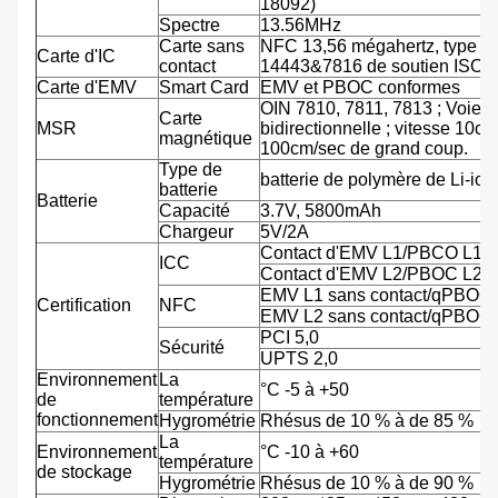
18092)
Spectre
13.56MHz
Carte sans
NFC 13,56 mégahertz, type A
Carte d'IC
contact
14443&7816 de soutien ISO/
Carte d'EMV
Smart Card
EMV et PBOC conformes
OIN 7810, 7811, 7813 ; Voie tr
Carte
MSR
bidirectionnelle ; vitesse 10cm
magnétique
100cm/sec de grand coup.
Type de
batterie de polymère de Li-ion
batterie
Batterie
Capacité
3.7V, 5800mAh
Chargeur
5V/2A
Contact d'EMV L1/PBCO L1
ICC
Contact d'EMV L2/PBOC L2
EMV L1 sans contact/qPBOC
Certification
NFC
EMV L2 sans contact/qPBOC
PCI 5,0
Sécurité
UPTS 2,0
Environnement
La
°C -5 à +50
de
température
fonctionnement
Hygrométrie
Rhésus de 10 % à de 85 %
La
Environnement
°C -10 à +60
température
de stockage
Hygrométrie
Rhésus de 10 % à de 90 %