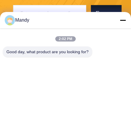
Envoyer
Mandy
2:02 PM
Good day, what product are you looking for?
Wisecard Technology Co., Ltd.
blueliu@wisecardtech.com
+86-755-86007346
B1303, bâtiment de technolo
gie de Chuangyi, avenue de
Gaoxin C. 1er, Nanshan, Sh
enzhen, Guangdong, 51805
7, Chine