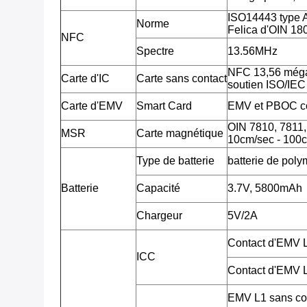
ISO14443 type 
Norme
Felica d'OIN 18
NFC
Spectre
13.56MHz
NFC 13,56 méga
Carte d'IC
Carte sans contact
soutien ISO/IE
Carte d'EMV
Smart Card
EMV et PBOC c
OIN 7810, 7811, 7
MSR
Carte magnétique
10cm/sec - 100c
Type de batterie
batterie de poly
Batterie
Capacité
3.7V, 5800mAh
Chargeur
5V/2A
Contact d'EMV
ICC
Contact d'EMV
EMV L1 sans co