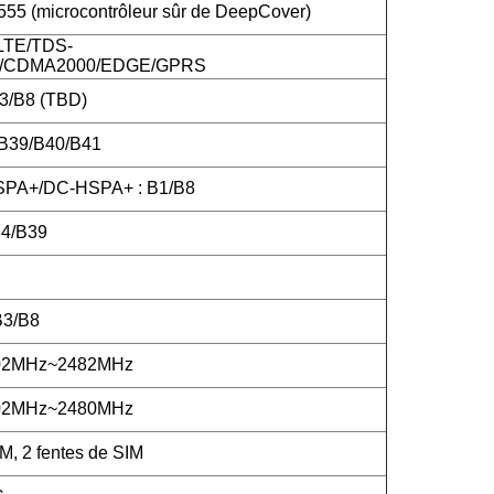
5 (microcontrôleur sûr de DeepCover)
LTE/TDS-
CDMA2000/EDGE/GPRS
3/B8 (TBD)
/B39/B40/B41
PA+/DC-HSPA+ : B1/B8
4/B39
B3/B8
402MHz~2482MHz
402MHz~2480MHz
M, 2 fentes de SIM