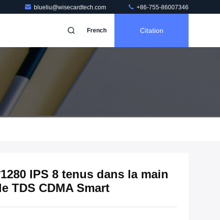
blueliu@wisecardtech.com
+86-755-86007346
Citation
French
1280 IPS 8 tenus dans la main
n de TDS CDMA Smart