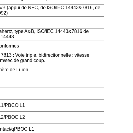
A/B (appui de NFC, de ISO/IEC 14443&7816, de
092)
hertz, type A&B, ISO/IEC 14443&7816 de
C 14443
onformes
813 ; Voie triple, bidirectionnelle ; vitesse
m/sec de grand coup.
mère de Li-ion
 L1/PBCO L1
 L2/PBOC L2
ntact/qPBOC L1