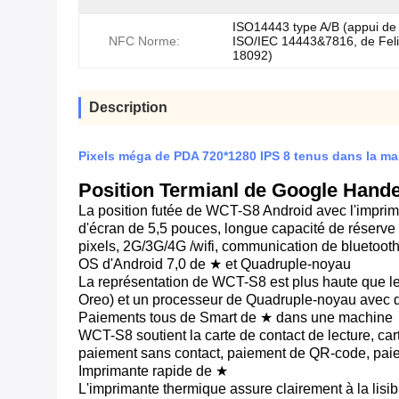
ISO14443 type A/B (appui de
NFC Norme:
ISO/IEC 14443&7816, de Feli
18092)
Description
Pixels méga de PDA 720*1280 IPS 8 tenus dans la ma
Position Termianl de Google Hande
La position futée de WCT-S8 Android avec l'impriman
d'écran de 5,5 pouces, longue capacité de réserve
pixels, 2G/3G/4G /wifi, communication de bluetooth,
OS d'Android 7,0 de ★ et Quadruple-noyau
La représentation de WCT-S8 est plus haute que le
Oreo) et un processeur de Quadruple-noyau ave
Paiements tous de Smart de ★ dans une machine
WCT-S8 soutient la carte de contact de lecture, cart
paiement sans contact, paiement de QR-code, pai
Imprimante rapide de ★
L'imprimante thermique assure clairement à la lisi