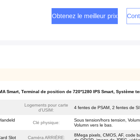
Obtenez le meilleur prix
Cont
DMA Smart
,
Terminal de position de 720*1280 IPS Smart
,
Système te
Logements pour carte
4 fentes de PSAM, 2 fentes de S
d'USIM:
 Handeld
Sous tension/hors tension, Volum
Clé physique:
Volumn vers le bas.
8Mega pixels, CMOS, AF, code b
ard Slot
Caméra ARRIÈRE: