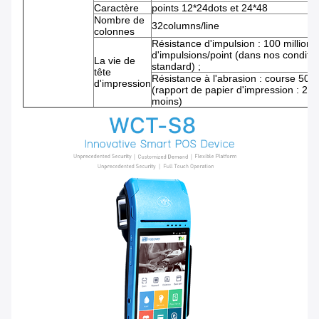
Caractère
points 12*24dots et 24*48
Nombre de
32columns/line
colonnes
Résistance d'impulsion : 100 millions
d'impulsions/point (dans nos conditi
La vie de
standard) ;
tête
Résistance à l'abrasion : course 50k
d'impression
(rapport de papier d'impression : 25
moins)