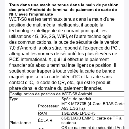
Tous dans une machine tenue dans la main de position
des prix d'Android de terminal de paiement de carte de
NFC avec l'imprimante
WCT-S8 est les terminaux tenus dans la main d'une
position de multimédia intelligents, il adopte la
technologie intelligente de courant principal, les
utilisations 4G, 3G, 2G, WIFI, et l'autre technologie
des communications, la puce de sécurité de la version
7,0 d'Android la plus sûre. répond à l'exigence du PCI,
atteignant les normes de sécurité les plus élevées de
PCI5 international. X, qui lui effectue le paiement
financier sûr absolu terminal intelligent de position. Il
soutient pour frapper à toute volée la carte de bande
magnétique, a lu la carte futée d'IC et la carte sans
contact d'IC, le code de QR, etc., qui est le produit
phare dans le domaine du paiement financier.
Configuration de position de WCT-S8 Android
Type
Spéc. de produit
MTK MT8735 (4-Core BRAS Cortex-
Processeur
A53,1.3GHz)
RAM
1GB/2GB LPDDR3
8GB/16GB EMMC, carte de TF a
ÉCLAIR
Plate-forme
soutenu
OS de paiement de sécurité d'Androi