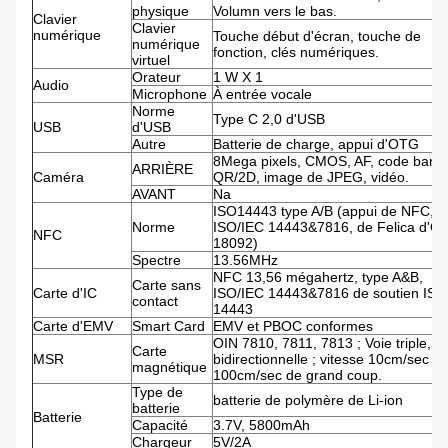
physique
Volumn vers le bas.
Clavier
Clavier
numérique
Touche début d'écran, touche de
numérique
fonction, clés numériques.
virtuel
Orateur
1 W X 1
Audio
Microphone
À entrée vocale
Norme
Type C 2,0 d'USB
USB
d'USB
Autre
Batterie de charge, appui d'OTG
8Mega pixels, CMOS, AF, code barre
ARRIÈRE
Caméra
QR/2D, image de JPEG, vidéo.
AVANT
Na
ISO14443 type A/B (appui de NFC, d
Norme
ISO/IEC 14443&7816, de Felica d'O
NFC
18092)
Spectre
13.56MHz
NFC 13,56 mégahertz, type A&B,
Carte sans
Carte d'IC
ISO/IEC 14443&7816 de soutien ISO
contact
14443
Carte d'EMV
Smart Card
EMV et PBOC conformes
OIN 7810, 7811, 7813 ; Voie triple,
Carte
MSR
bidirectionnelle ; vitesse 10cm/sec -
magnétique
100cm/sec de grand coup.
Type de
batterie de polymère de Li-ion
batterie
Batterie
Capacité
3.7V, 5800mAh
Chargeur
5V/2A