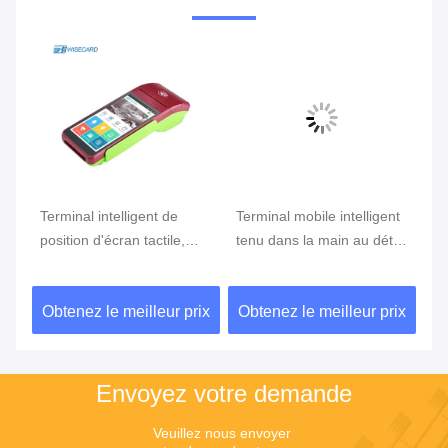
Terminal intelligent de
Terminal mobile intelligent
Te
position d'écran tactile,
tenu dans la main au détail
Du
position d'Android avec le
Dual Camera de paiement
le
lecteur d'empreintes
de
ix
Obtenez le meilleur prix
Obtenez le meilleur prix
Ob
digitales
Envoyez votre demande
Veuillez nous envoyer 