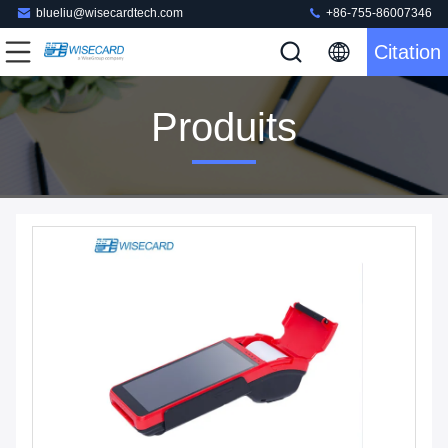
blueliu@wisecardtech.com
+86-755-86007346
Citation
Produits