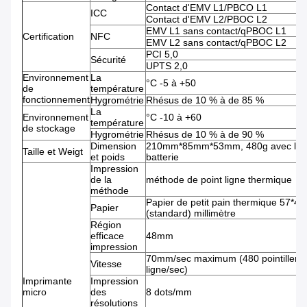
Contact d'EMV L1/PBCO L1
ICC
Contact d'EMV L2/PBOC L2
EMV L1 sans contact/qPBOC L1
Certification
NFC
EMV L2 sans contact/qPBOC L2
PCI 5,0
Sécurité
UPTS 2,0
Environnement
La
°C -5 à +50
de
température
fonctionnement
Hygrométrie
Rhésus de 10 % à de 85 %
La
Environnement
°C -10 à +60
température
de stockage
Hygrométrie
Rhésus de 10 % à de 90 %
Dimension
210mm*85mm*53mm, 480g avec la
Taille et Weigt
et poids
batterie
Impression
de la
méthode de point ligne thermique
méthode
Papier de petit pain thermique 57*40
Papier
(standard) millimètre
Région
efficace
48mm
impression
70mm/sec maximum (480 pointillent 
Vitesse
ligne/sec)
Imprimante
Impression
micro
des
8 dots/mm
résolutions