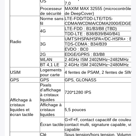
OS
7,0
Processeur
MAXIM MAX 32555 (microcontrôleur 
de sécurité
de DeepCover)
Norme sans
LTE-FDD/TDD-LTE/TDS-
fil
CDMA/WCDMA/CDMA2000/EDGE/G
LTE-FDD : B1/B3/B8 (TBD)
4G
TDD-LTE : B38/B39/B40/B41
UMTS/HSPA/HSPA+/DC-HSPA+ : B1
Radio
3G
TDS-CDMA : B34/B39
EVDO : BC0
2G
EDGE/GPRS : B3/B8
WLAN
2.4GHz ISM 2402MHz~2482MHz
BT 4,1 LE
2.4GHz ISM 2402MHz~2480MHz
Logements
USIM
4 fentes de PSAM, 2 fentes de SIM
pour carte
GPS
GPS
GPS, GLONASS
Pixels
d'affichage
720*1280 IPS
à cristaux
liquides
Affichage à
cristaux
Affichage à
liquides et
cristaux
5,5 pouces
écran tactile
liquides
G+F+F, contact capacitif de couleur,
Écran tactile
contact multi, signature capable, vid
capable
Clé
Sous tension/hors tension, Volumn,