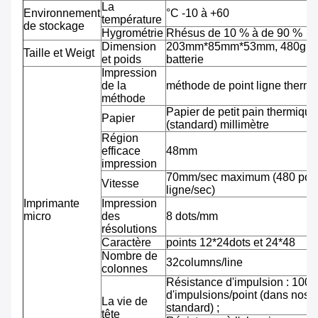
La
Environnement
°C -10 à +60
température
de stockage
Hygrométrie
Rhésus de 10 % à de 90 %
Dimension
203mm*85mm*53mm, 480g av
Taille et Weigt
et poids
batterie
Impression
de la
méthode de point ligne therm
méthode
Papier de petit pain thermiqu
Papier
(standard) millimètre
Région
efficace
48mm
impression
70mm/sec maximum (480 pointi
Vitesse
ligne/sec)
Imprimante
Impression
micro
des
8 dots/mm
résolutions
Caractère
points 12*24dots et 24*48
Nombre de
32columns/line
colonnes
Résistance d'impulsion : 100 m
d'impulsions/point (dans nos 
La vie de
standard) ;
tête