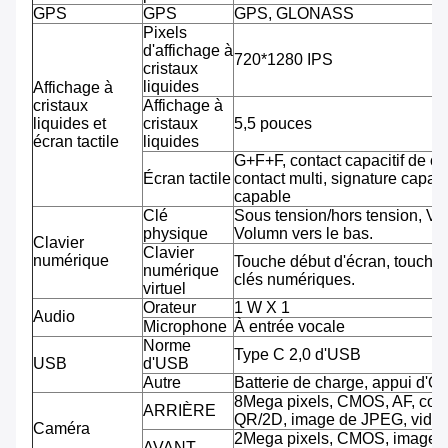
GPS
GPS
GPS, GLONASS
Pixels
d'affichage à
720*1280 IPS
cristaux
liquides
Affichage à
cristaux
Affichage à
liquides et
cristaux
5,5 pouces
écran tactile
liquides
G+F+F, contact capacitif de co
Écran tactile
contact multi, signature capab
capable
Clé
Sous tension/hors tension, Vo
physique
Volumn vers le bas.
Clavier
Clavier
numérique
Touche début d'écran, touche 
numérique
clés numériques.
virtuel
Orateur
1 W X 1
Audio
Microphone
À entrée vocale
Norme
Type C 2,0 d'USB
USB
d'USB
Autre
Batterie de charge, appui d'O
8Mega pixels, CMOS, AF, cod
ARRIÈRE
QR/2D, image de JPEG, vidéo
Caméra
2Mega pixels, CMOS, image 
AVANT