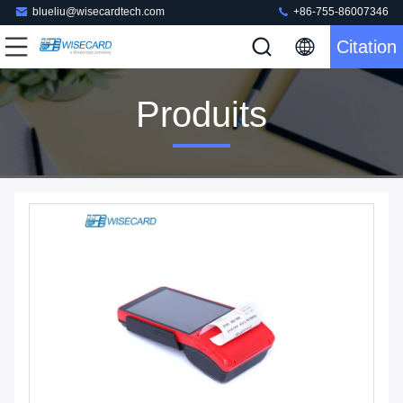
blueliu@wisecardtech.com
+86-755-86007346
Citation
Produits