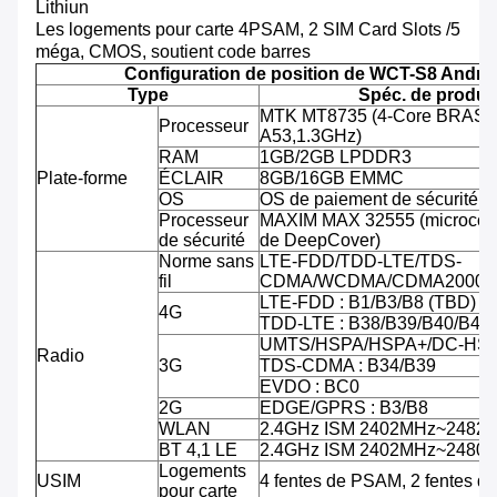
Lithiun
Les logements pour carte 4PSAM, 2 SIM Card Slots /5
méga, CMOS, soutient code barres
Configuration de position de WCT-S8 Andro
Type
Spéc. de produit
MTK MT8735 (4-Core BRAS C
Processeur
A53,1.3GHz)
RAM
1GB/2GB LPDDR3
Plate-forme
ÉCLAIR
8GB/16GB EMMC
OS
OS de paiement de sécurité d'
Processeur
MAXIM MAX 32555 (microcontr
de sécurité
de DeepCover)
Norme sans
LTE-FDD/TDD-LTE/TDS-
fil
CDMA/WCDMA/CDMA2000/
LTE-FDD : B1/B3/B8 (TBD)
4G
TDD-LTE : B38/B39/B40/B41
UMTS/HSPA/HSPA+/DC-HSPA
Radio
3G
TDS-CDMA : B34/B39
EVDO : BC0
2G
EDGE/GPRS : B3/B8
WLAN
2.4GHz ISM 2402MHz~2482
BT 4,1 LE
2.4GHz ISM 2402MHz~2480
Logements
USIM
4 fentes de PSAM, 2 fentes d
pour carte