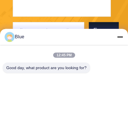
Envoyer
Blue
12:45 PM
Good day, what product are you looking for?
Wisecard Technology Co., Ltd.
blueliu@wisecardtech.com
+86-755-86007346
B1303, bâtiment de technolo
gie de Chuangyi, avenue de
Gaoxin C. 1er, Nanshan, Sh
enzhen, Guangdong, 51805
7, Chine