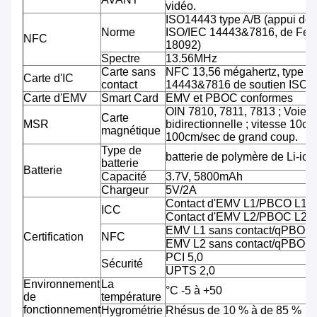
vidéo.
ISO14443 type A/B (appui de
Norme
ISO/IEC 14443&7816, de Feli
NFC
18092)
Spectre
13.56MHz
Carte sans
NFC 13,56 mégahertz, type A
Carte d'IC
contact
14443&7816 de soutien ISO/
Carte d'EMV
Smart Card
EMV et PBOC conformes
OIN 7810, 7811, 7813 ; Voie tr
Carte
MSR
bidirectionnelle ; vitesse 10cm
magnétique
100cm/sec de grand coup.
Type de
batterie de polymère de Li-ion
batterie
Batterie
Capacité
3.7V, 5800mAh
Chargeur
5V/2A
Contact d'EMV L1/PBCO L1
ICC
Contact d'EMV L2/PBOC L2
EMV L1 sans contact/qPBOC
Certification
NFC
EMV L2 sans contact/qPBOC
PCI 5,0
Sécurité
UPTS 2,0
Environnement
La
°C -5 à +50
de
température
fonctionnement
Hygrométrie
Rhésus de 10 % à de 85 %