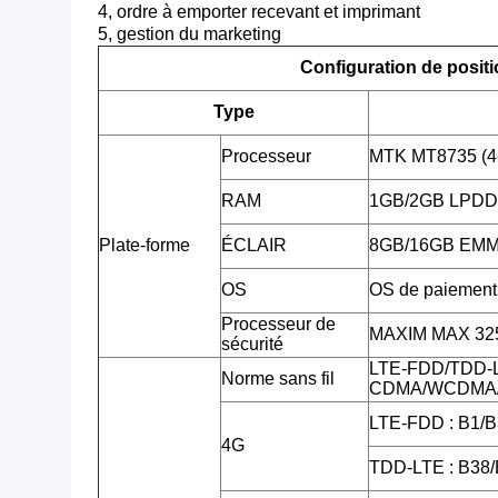
4, ordre à emporter recevant et imprimant
5, gestion du marketing
Configuration de posit
Type
Processeur
MTK MT8735 (4
RAM
1GB/2GB LPD
Plate-forme
ÉCLAIR
8GB/16GB EMMC,
OS
OS de paiement 
Processeur de
MAXIM MAX 3255
sécurité
LTE-FDD/TDD-
Norme sans fil
CDMA/WCDMA/
LTE-FDD : B1/B
4G
TDD-LTE : B38