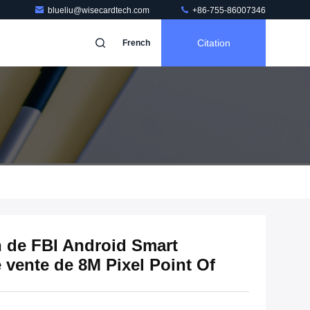
blueliu@wisecardtech.com
+86-755-86007346
Citation
French
n de FBI Android Smart
 vente de 8M Pixel Point Of