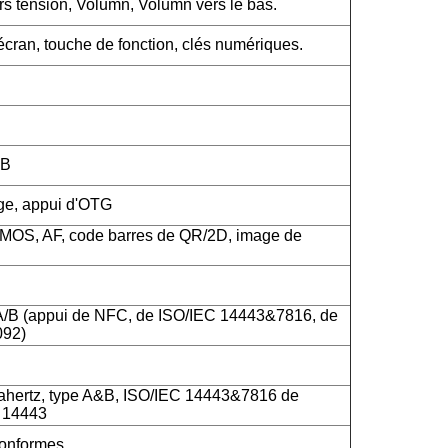
rs tension, Volumn, Volumn vers le bas.
cran, touche de fonction, clés numériques.
SB
rge, appui d'OTG
CMOS, AF, code barres de QR/2D, image de
A/B (appui de NFC, de ISO/IEC 14443&7816, de
092)
hertz, type A&B, ISO/IEC 14443&7816 de
C 14443
onformes