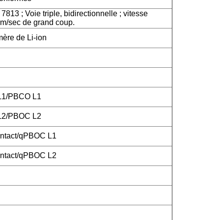
813 ; Voie triple, bidirectionnelle ; vitesse
m/sec de grand coup.
mère de Li-ion
 L1/PBCO L1
 L2/PBOC L2
ntact/qPBOC L1
ntact/qPBOC L2