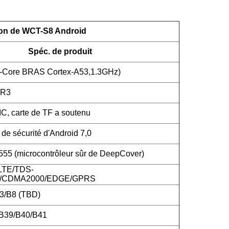
ion de WCT-S8 Android
Spéc. de produit
-Core BRAS Cortex-A53,1.3GHz)
DR3
 carte de TF a soutenu
de sécurité d'Android 7,0
5 (microcontrôleur sûr de DeepCover)
LTE/TDS-
CDMA2000/EDGE/GPRS
3/B8 (TBD)
/B39/B40/B41