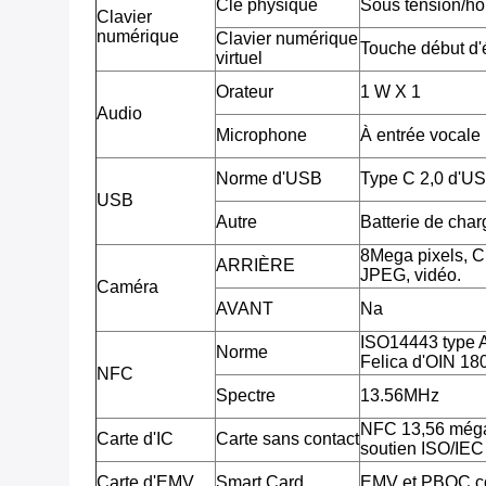
Clé physique
Sous tension/ho
Clavier
numérique
Clavier numérique
Touche début d'é
virtuel
Orateur
1 W X 1
Audio
Microphone
À entrée vocale
Norme d'USB
Type C 2,0 d'U
USB
Autre
Batterie de cha
8Mega pixels, 
ARRIÈRE
JPEG, vidéo.
Caméra
AVANT
Na
ISO14443 type 
Norme
Felica d'OIN 18
NFC
Spectre
13.56MHz
NFC 13,56 méga
Carte d'IC
Carte sans contact
soutien ISO/IE
Carte d'EMV
Smart Card
EMV et PBOC c