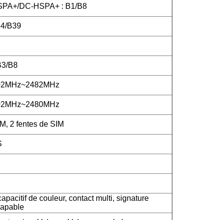
PA+/DC-HSPA+ : B1/B8
4/B39
B3/B8
402MHz~2482MHz
402MHz~2480MHz
M, 2 fentes de SIM
S
apacitif de couleur, contact multi, signature
capable