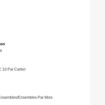
ion
le
C 10 Par Carton
Ensembles/ensembles Par Mois