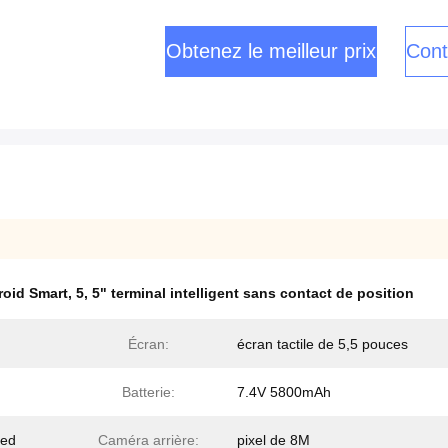
Obtenez le meilleur prix
Cont
roid Smart
,
5
,
5" terminal intelligent sans contact de position
Écran:
écran tactile de 5,5 pouces
Batterie:
7.4V 5800mAh
ded
Caméra arrière:
pixel de 8M