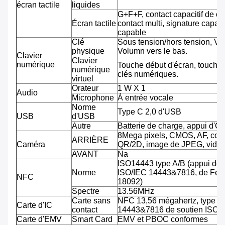
écran tactile
liquides
G+F+F, contact capacitif de co
Écran tactile
contact multi, signature capab
capable
Clé
Sous tension/hors tension, Vo
physique
Volumn vers le bas.
Clavier
Clavier
numérique
Touche début d'écran, touche 
numérique
clés numériques.
virtuel
Orateur
1 W X 1
Audio
Microphone
À entrée vocale
Norme
Type C 2,0 d'USB
USB
d'USB
Autre
Batterie de charge, appui d'O
8Mega pixels, CMOS, AF, cod
ARRIÈRE
Caméra
QR/2D, image de JPEG, vidéo
AVANT
Na
ISO14443 type A/B (appui de
Norme
ISO/IEC 14443&7816, de Feli
NFC
18092)
Spectre
13.56MHz
Carte sans
NFC 13,56 mégahertz, type A
Carte d'IC
contact
14443&7816 de soutien ISO/
Carte d'EMV
Smart Card
EMV et PBOC conformes