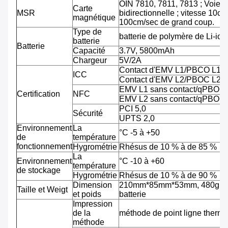
OIN 7810, 7811, 7813 ; Voie tr
Carte
MSR
bidirectionnelle ; vitesse 10cm
magnétique
100cm/sec de grand coup.
Type de
batterie de polymère de Li-ion
batterie
Batterie
Capacité
3.7V, 5800mAh
Chargeur
5V/2A
Contact d'EMV L1/PBCO L1
ICC
Contact d'EMV L2/PBOC L2
EMV L1 sans contact/qPBOC
Certification
NFC
EMV L2 sans contact/qPBOC
PCI 5,0
Sécurité
UPTS 2,0
Environnement
La
°C -5 à +50
de
température
fonctionnement
Hygrométrie
Rhésus de 10 % à de 85 %
La
Environnement
°C -10 à +60
température
de stockage
Hygrométrie
Rhésus de 10 % à de 90 %
Dimension
210mm*85mm*53mm, 480g av
Taille et Weigt
et poids
batterie
Impression
de la
méthode de point ligne therm
méthode