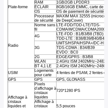
RAM
1GB/2GB LPDDR3
Plate-forme
ÉCLAIR
8GB/16GB EMMC, carte de TF
OS
OS de paiement de sécurité d'
Processeur
MAXIM MAX 32555 (microcontr
de sécurité
de DeepCover)
Norme sans
LTE-FDD/TDD-LTE/TDS-
fil
CDMA/WCDMA/CDMA2000/
LTE-FDD : B1/B3/B8 (TBD)
4G
TDD-LTE : B38/B39/B40/B41
UMTS/HSPA/HSPA+/DC-HSPA
Radio
3G
TDS-CDMA : B34/B39
EVDO : BC0
2G
EDGE/GPRS : B3/B8
WLAN
2.4GHz ISM 2402MHz~2482
BT 4,1 LE
2.4GHz ISM 2402MHz~2480
Logements
USIM
4 fentes de PSAM, 2 fentes d
pour carte
GPS
GPS
GPS, GLONASS
Pixels
d'affichage à
720*1280 IPS
cristaux
liquides
Affichage à
cristaux
Affichage à
liquides et
cristaux
5,5 pouces