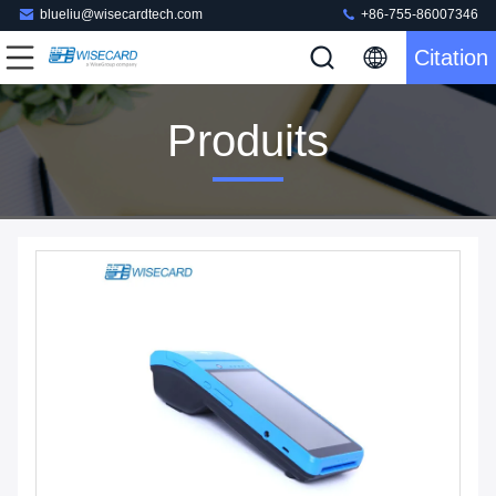
blueliu@wisecardtech.com
+86-755-86007346
Citation
Produits