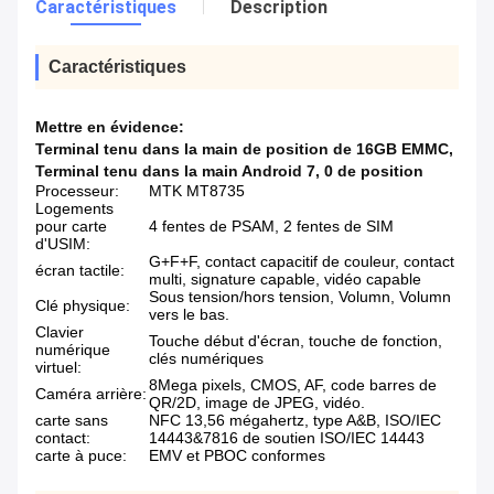
Caractéristiques
Description
Caractéristiques
Mettre en évidence:
Terminal tenu dans la main de position de 16GB EMMC
,
Terminal tenu dans la main Android 7
,
0 de position
Processeur:
MTK MT8735
Logements
pour carte
4 fentes de PSAM, 2 fentes de SIM
d'USIM:
G+F+F, contact capacitif de couleur, contact
écran tactile:
multi, signature capable, vidéo capable
Sous tension/hors tension, Volumn, Volumn
Clé physique:
vers le bas.
Clavier
Touche début d'écran, touche de fonction,
numérique
clés numériques
virtuel:
8Mega pixels, CMOS, AF, code barres de
Caméra arrière:
QR/2D, image de JPEG, vidéo.
carte sans
NFC 13,56 mégahertz, type A&B, ISO/IEC
contact:
14443&7816 de soutien ISO/IEC 14443
carte à puce:
EMV et PBOC conformes