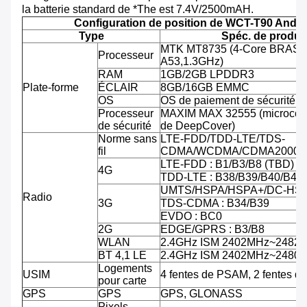
la batterie standard de *The est 7.4V/2500mAH.
Configuration de position de WCT-T90 Andro
Type
Spéc. de produit
MTK MT8735 (4-Core BRAS C
Processeur
A53,1.3GHz)
RAM
1GB/2GB LPDDR3
Plate-forme
ÉCLAIR
8GB/16GB EMMC
OS
OS de paiement de sécurité d'
Processeur
MAXIM MAX 32555 (microcontr
de sécurité
de DeepCover)
Norme sans
LTE-FDD/TDD-LTE/TDS-
fil
CDMA/WCDMA/CDMA2000/
LTE-FDD : B1/B3/B8 (TBD)
4G
TDD-LTE : B38/B39/B40/B41
UMTS/HSPA/HSPA+/DC-HSPA
Radio
3G
TDS-CDMA : B34/B39
EVDO : BC0
2G
EDGE/GPRS : B3/B8
WLAN
2.4GHz ISM 2402MHz~2482
BT 4,1 LE
2.4GHz ISM 2402MHz~2480
Logements
USIM
4 fentes de PSAM, 2 fentes d
pour carte
GPS
GPS
GPS, GLONASS
Pixels