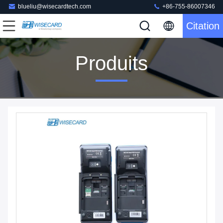
blueliu@wisecardtech.com
+86-755-86007346
Citation
Produits