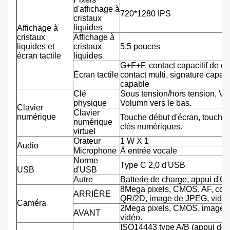
d'affichage à
720*1280 IPS
cristaux
liquides
Affichage à
cristaux
Affichage à
liquides et
cristaux
5,5 pouces
écran tactile
liquides
G+F+F, contact capacitif de co
Écran tactile
contact multi, signature capab
capable
Clé
Sous tension/hors tension, Vo
physique
Volumn vers le bas.
Clavier
Clavier
numérique
Touche début d'écran, touche 
numérique
clés numériques.
virtuel
Orateur
1 W X 1
Audio
Microphone
À entrée vocale
Norme
Type C 2,0 d'USB
USB
d'USB
Autre
Batterie de charge, appui d'O
8Mega pixels, CMOS, AF, cod
ARRIÈRE
QR/2D, image de JPEG, vidéo
Caméra
2Mega pixels, CMOS, image 
AVANT
vidéo.
ISO14443 type A/B (appui de