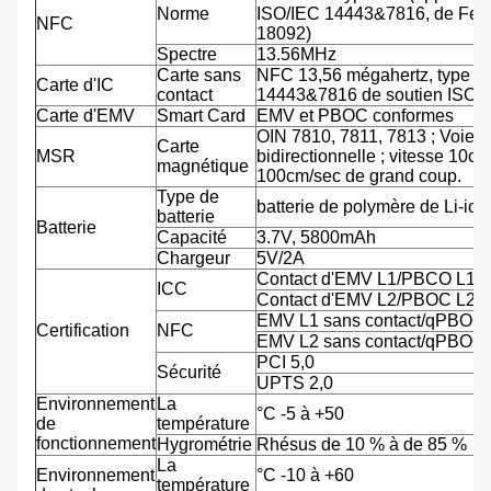
Norme
ISO/IEC 14443&7816, de Feli
NFC
18092)
Spectre
13.56MHz
Carte sans
NFC 13,56 mégahertz, type A
Carte d'IC
contact
14443&7816 de soutien ISO/
Carte d'EMV
Smart Card
EMV et PBOC conformes
OIN 7810, 7811, 7813 ; Voie tr
Carte
MSR
bidirectionnelle ; vitesse 10cm
magnétique
100cm/sec de grand coup.
Type de
batterie de polymère de Li-ion
batterie
Batterie
Capacité
3.7V, 5800mAh
Chargeur
5V/2A
Contact d'EMV L1/PBCO L1
ICC
Contact d'EMV L2/PBOC L2
EMV L1 sans contact/qPBOC
Certification
NFC
EMV L2 sans contact/qPBOC
PCI 5,0
Sécurité
UPTS 2,0
Environnement
La
°C -5 à +50
de
température
fonctionnement
Hygrométrie
Rhésus de 10 % à de 85 %
La
Environnement
°C -10 à +60
température