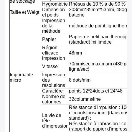
de stockage
Hygrométrie
Rhésus de 10 % à de 90 %
Dimension
203mm*85mm*53mm, 480g av
Taille et Weigt
et poids
batterie
Impression
de la
méthode de point ligne therm
méthode
Papier de petit pain thermiqu
Papier
(standard) millimètre
Région
efficace
48mm
impression
70mm/sec maximum (480 pointi
Vitesse
ligne/sec)
Imprimante
Impression
micro
des
8 dots/mm
résolutions
Caractère
points 12*24dots et 24*48
Nombre de
32columns/line
colonnes
Résistance d'impulsion : 100 m
d'impulsions/point (dans nos 
La vie de
standard) ;
tête
Résistance à l'abrasion : cou
d'impression
(rapport de papier d'impressi