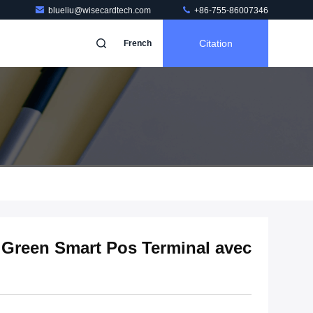
blueliu@wisecardtech.com
+86-755-86007346
Citation
French
 Green Smart Pos Terminal avec