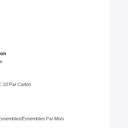
ion
le
C 10 Par Carton
Ensembles/ensembles Par Mois