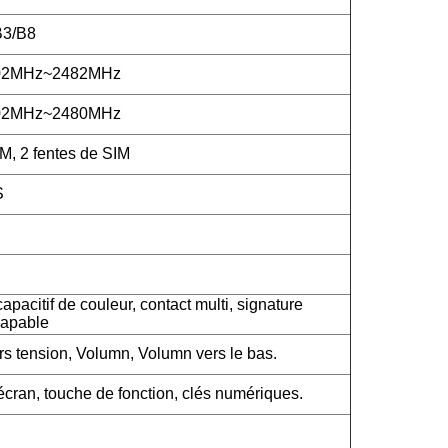
B3/B8
402MHz~2482MHz
402MHz~2480MHz
M, 2 fentes de SIM
S
apacitif de couleur, contact multi, signature
capable
rs tension, Volumn, Volumn vers le bas.
cran, touche de fonction, clés numériques.