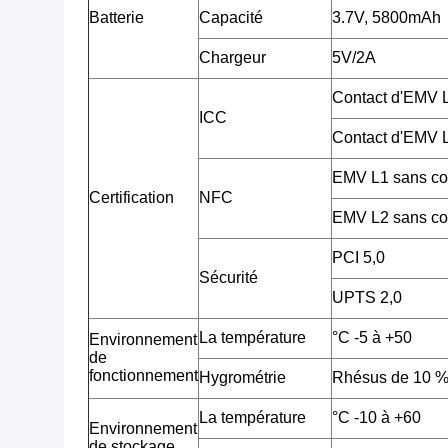
Batterie
Capacité
3.7V, 5800mAh
Chargeur
5V/2A
Contact d'EMV
ICC
Contact d'EMV
EMV L1 sans co
Certification
NFC
EMV L2 sans co
PCI 5,0
Sécurité
UPTS 2,0
La température
°C -5 à +50
Environnement
de
fonctionnement
Hygrométrie
Rhésus de 10 %
La température
°C -10 à +60
Environnement
de stockage