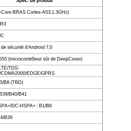
Spéc. de produit
-Core BRAS Cortex-A53,1.3GHz)
DR3
MC
de sécurité d'Android 7,0
5 (microcontrôleur sûr de DeepCover)
LTE/TDS-
CDMA2000/EDGE/GPRS
3/B8 (TBD)
/B39/B40/B41
PA+/DC-HSPA+ : B1/B8
4/B39