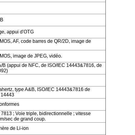
SB
rge, appui d'OTG
CMOS, AF, code barres de QR/2D, image de
CMOS, image de JPEG, vidéo.
A/B (appui de NFC, de ISO/IEC 14443&7816, de
092)
hertz, type A&B, ISO/IEC 14443&7816 de
C 14443
onformes
813 ; Voie triple, bidirectionnelle ; vitesse
m/sec de grand coup.
mère de Li-ion