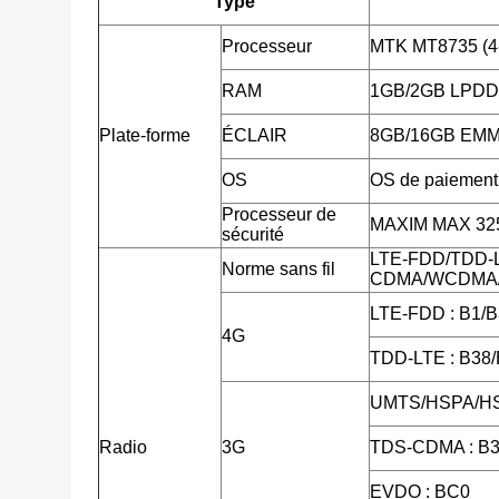
Type
Processeur
MTK MT8735 (4
RAM
1GB/2GB LPD
Plate-forme
ÉCLAIR
8GB/16GB EM
OS
OS de paiement 
Processeur de
MAXIM MAX 3255
sécurité
LTE-FDD/TDD-
Norme sans fil
CDMA/WCDMA/
LTE-FDD : B1/B
4G
TDD-LTE : B38
UMTS/HSPA/HS
Radio
3G
TDS-CDMA : B3
EVDO : BC0