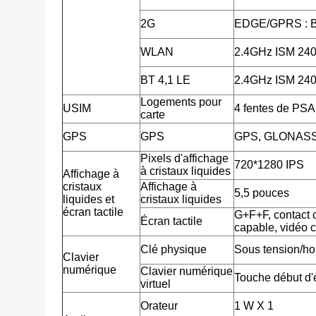
2G
EDGE/GPRS : 
WLAN
2.4GHz ISM 2
BT 4,1 LE
2.4GHz ISM 2
Logements pour
USIM
4 fentes de PSA
carte
GPS
GPS
GPS, GLONAS
Pixels d'affichage
720*1280 IPS
à cristaux liquides
Affichage à
cristaux
Affichage à
5,5 pouces
liquides et
cristaux liquides
écran tactile
G+F+F, contact c
Écran tactile
capable, vidéo 
Clé physique
Sous tension/ho
Clavier
numérique
Clavier numérique
Touche début d'é
virtuel
Orateur
1 W X 1