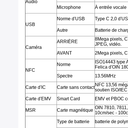
Audio
Microphone
À entrée vocale
Norme d'USB
Type C 2,0 d'U
USB
Autre
Batterie de cha
8Mega pixels, 
ARRIÈRE
JPEG, vidéo.
Caméra
AVANT
2Mega pixels, 
ISO14443 type 
Norme
Felica d'OIN 18
NFC
Spectre
13.56MHz
NFC 13,56 méga
Carte d'IC
Carte sans contact
soutien ISO/IE
Carte d'EMV
Smart Card
EMV et PBOC c
OIN 7810, 7811, 7
MSR
Carte magnétique
10cm/sec - 100c
Type de batterie
batterie de poly