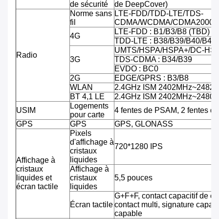
de sécurité
de DeepCover)
Norme sans
LTE-FDD/TDD-LTE/TDS-
fil
CDMA/WCDMA/CDMA2000/
LTE-FDD : B1/B3/B8 (TBD)
4G
TDD-LTE : B38/B39/B40/B41
UMTS/HSPA/HSPA+/DC-HSPA
Radio
3G
TDS-CDMA : B34/B39
EVDO : BC0
2G
EDGE/GPRS : B3/B8
WLAN
2.4GHz ISM 2402MHz~2482
BT 4,1 LE
2.4GHz ISM 2402MHz~2480
Logements
USIM
4 fentes de PSAM, 2 fentes d
pour carte
GPS
GPS
GPS, GLONASS
Pixels
d'affichage à
720*1280 IPS
cristaux
liquides
Affichage à
cristaux
Affichage à
liquides et
cristaux
5,5 pouces
écran tactile
liquides
G+F+F, contact capacitif de co
Écran tactile
contact multi, signature capab
capable