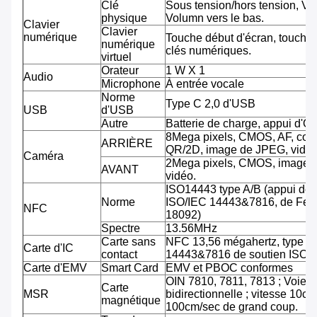
Clé
Sous tension/hors tension, Vo
physique
Volumn vers le bas.
Clavier
Clavier
numérique
Touche début d'écran, touche 
numérique
clés numériques.
virtuel
Orateur
1 W X 1
Audio
Microphone
À entrée vocale
Norme
Type C 2,0 d'USB
USB
d'USB
Autre
Batterie de charge, appui d'O
8Mega pixels, CMOS, AF, cod
ARRIÈRE
QR/2D, image de JPEG, vidéo
Caméra
2Mega pixels, CMOS, image 
AVANT
vidéo.
ISO14443 type A/B (appui de
Norme
ISO/IEC 14443&7816, de Feli
NFC
18092)
Spectre
13.56MHz
Carte sans
NFC 13,56 mégahertz, type A
Carte d'IC
contact
14443&7816 de soutien ISO/
Carte d'EMV
Smart Card
EMV et PBOC conformes
OIN 7810, 7811, 7813 ; Voie tr
Carte
MSR
bidirectionnelle ; vitesse 10cm
magnétique
100cm/sec de grand coup.