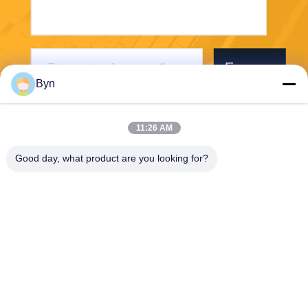
Envoyer
Byn
11:26 AM
Good day, what product are you looking for?
Wisecard Technology Co., Ltd.
blueliu@wisecardtech.com
+86-755-86007346
B1303, bâtiment de technolo
gie de Chuangyi, avenue de
Gaoxin C. 1er, Nanshan, Sh
enzhen, Guangdong, 51805
7, Chine