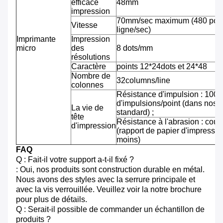
efficace
48mm
impression
70mm/sec maximum (480 pointi
Vitesse
ligne/sec)
Imprimante
Impression
micro
des
8 dots/mm
résolutions
Caractère
points 12*24dots et 24*48
Nombre de
32columns/line
colonnes
Résistance d'impulsion : 100 m
d'impulsions/point (dans nos 
La vie de
standard) ;
tête
Résistance à l'abrasion : cou
d'impression
(rapport de papier d'impressi
moins)
FAQ
Q : Fait-il votre support a-t-il fixé ?
: Oui, nos produits sont construction durable en métal.
Nous avons des styles avec la serrure principale et
avec la vis verrouillée. Veuillez voir la notre brochure
pour plus de détails.
Q : Serait-il possible de commander un échantillon de
produits ?