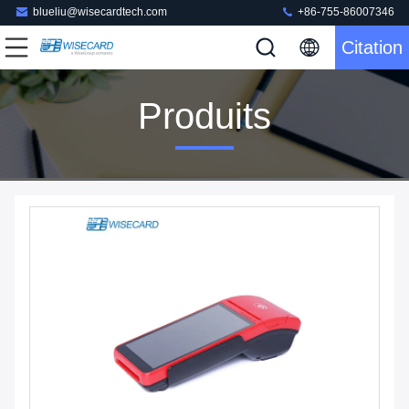
blueliu@wisecardtech.com
+86-755-86007346
Citation
Produits