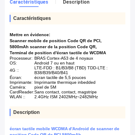
Caractéristiques
Description
Caractéristiques
Mettre en évidence:
Scanner mobile de position Code QR de PCI
,
5800mAh scanner de la position Code QR
,
Terminal de position d'écran tactile de WCDMA
Processeur:
BRAS Cortex-A53 de 4 noyaux
OS:
Android 7 ou en haut
LTE-FDD : B1/B3/B8 (TBD) TDD-LTE :
4G ::
B38/B39/B40/B41
Écran:
écran tactile de 5,5 pouces
Imprimante:
Imprimante thermique inbedded
Caméra:
pixel de 5M
CardReader:
Sans contact, contact, magstripe
WLAN ::
2.4GHz ISM 2402MHz~2482MHz
Description
écran tactile mobile WCDMA d'Android de scanner de
position Code QR de PCI 5800mAh