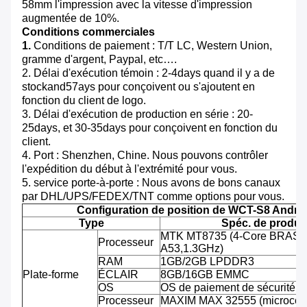
58mm l'impression avec la vitesse d'impression
augmentée de 10%.
Conditions commerciales
1.
Conditions de paiement : T/T LC, Western Union,
gramme d'argent, Paypal, etc….
2. Délai d'exécution témoin : 2-4days quand il y a de
stockand57ays pour conçoivent ou s'ajoutent en
fonction du client de logo.
3. Délai d'exécution de production en série : 20-
25days, et 30-35days pour conçoivent en fonction du
client.
4. Port : Shenzhen, Chine. Nous pouvons contrôler
l'expédition du début à l'extrémité pour vous.
5. service porte-à-porte : Nous avons de bons canaux
par DHL/UPS/FEDEX/TNT comme options pour vous.
Configuration de position de WCT-S8 Andro
Type
Spéc. de produit
MTK MT8735 (4-Core BRAS C
Processeur
A53,1.3GHz)
RAM
1GB/2GB LPDDR3
Plate-forme
ÉCLAIR
8GB/16GB EMMC
OS
OS de paiement de sécurité d'
Processeur
MAXIM MAX 32555 (microcontr