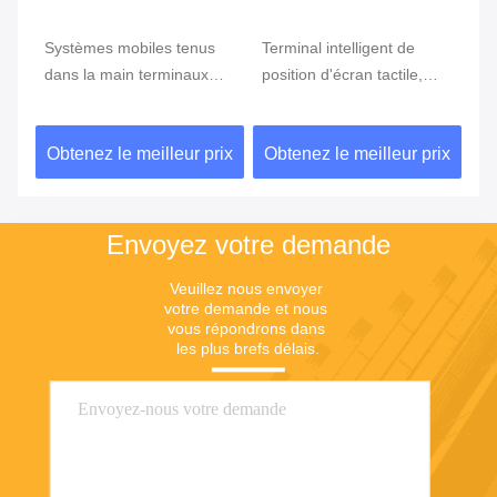
e
Systèmes mobiles tenus
Terminal intelligent de
Te
ran
dans la main terminaux
position d'écran tactile,
te
tenus dans la main de
position d'Android avec le
Du
position du BORD GPRS
lecteur d'empreintes
ix
Obtenez le meilleur prix
Obtenez le meilleur prix
Ob
5800mAh de position de
digitales
NFC de FBI
Envoyez votre demande
Veuillez nous envoyer 
votre demande et nous 
vous répondrons dans 
les plus brefs délais.