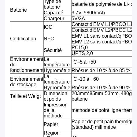
Type de
batterie de polymère de Li-ion
batterie
Batterie
Capacité
3.7V, 5800mAh
Chargeur
5V/2A
Contact d'EMV L1/PBCO L1
ICC
Contact d'EMV L2/PBOC L2
EMV L1 sans contact/qPBOC
Certification
NFC
EMV L2 sans contact/qPBOC
PCI 5,0
Sécurité
UPTS 2,0
Environnement
La
°C -5 à +50
de
température
fonctionnement
Hygrométrie
Rhésus de 10 % à de 85 %
La
Environnement
°C -10 à +60
température
de stockage
Hygrométrie
Rhésus de 10 % à de 90 %
Dimension
203mm*85mm*53mm, 480g av
Taille et Weigt
et poids
batterie
Impression
de la
méthode de point ligne therm
méthode
Papier de petit pain thermiqu
Papier
(standard) millimètre
Région