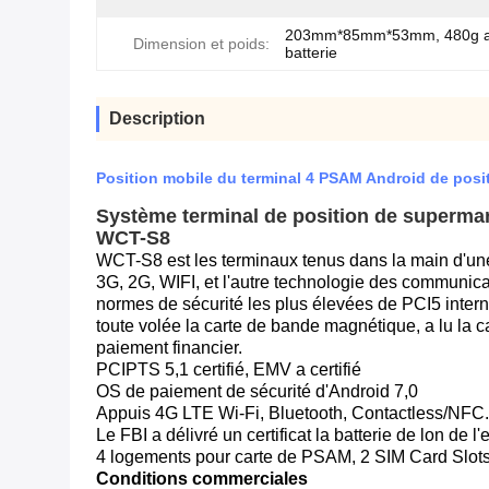
203mm*85mm*53mm, 480g a
Dimension et poids:
batterie
Description
Position mobile du terminal 4 PSAM Android de pos
Système terminal de position de supermar
WCT-S8
WCT-S8 est les terminaux tenus dans la main d'une po
3G, 2G, WIFI, et l'autre technologie des communicat
normes de sécurité les plus élevées de PCI5 internati
toute volée la carte de bande magnétique, a lu la ca
paiement financier.
PCIPTS 5,1 certifié, EMV a certifié
OS de paiement de sécurité d'Android 7,0
Appuis 4G LTE Wi-Fi, Bluetooth, Contactless/NF
Le FBI a délivré un certificat la batterie de lon de
4 logements pour carte de PSAM, 2 SIM Card Slot
Conditions commerciales