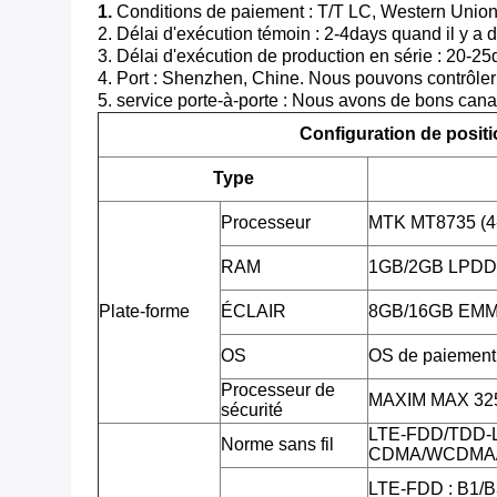
1.
Conditions de paiement : T/T LC, Western Union
2. Délai d'exécution témoin : 2-4days quand il y a 
3. Délai d'exécution de production en série : 20-25
4. Port : Shenzhen, Chine. Nous pouvons contrôler l
5. service porte-à-porte : Nous avons de bons 
Configuration de posit
Type
Processeur
MTK MT8735 (4
RAM
1GB/2GB LPD
Plate-forme
ÉCLAIR
8GB/16GB EM
OS
OS de paiement 
Processeur de
MAXIM MAX 3255
sécurité
LTE-FDD/TDD-
Norme sans fil
CDMA/WCDMA/
LTE-FDD : B1/B