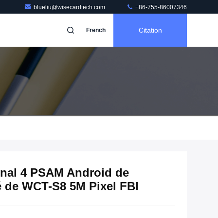
blueliu@wisecardtech.com
+86-755-86007346
Citation
French
inal 4 PSAM Android de
é de WCT-S8 5M Pixel FBI