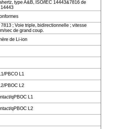
hertz, type A&B, ISO/IEC 14443&7816 de
C 14443
onformes
813 ; Voie triple, bidirectionnelle ; vitesse
m/sec de grand coup.
mère de Li-ion
 L1/PBCO L1
 L2/PBOC L2
ntact/qPBOC L1
ntact/qPBOC L2