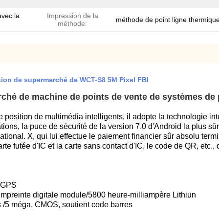
vec la
Impression de la
méthode de point ligne thermiqu
méthode:
ition de supermarché de WCT-S8 5M Pixel FBI
ché de machine de points de vente de systèmes de p
sition de multimédia intelligents, il adopte la technologie intel
ions, la puce de sécurité de la version 7,0 d'Android la plus sûr
onal. X, qui lui effectue le paiement financier sûr absolu termina
rte futée d'IC et la carte sans contact d'IC, le code de QR, etc.,
C.GPS
 l'empreinte digitale module/5800 heure-milliampère Lithiun
s /5 méga, CMOS, soutient code barres