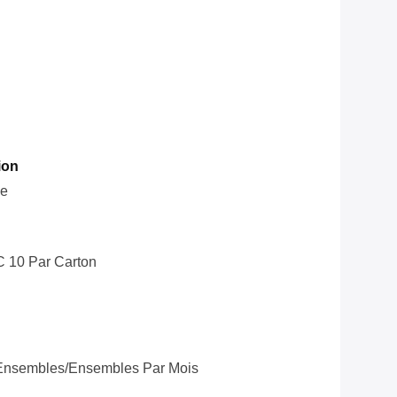
ion
le
C 10 Par Carton
Ensembles/ensembles Par Mois