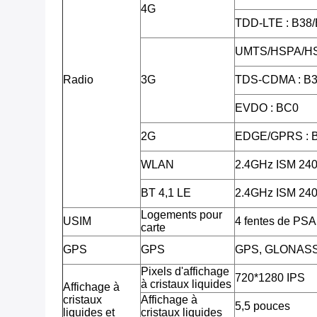
4G
TDD-LTE : B38
UMTS/HSPA/HS
Radio
3G
TDS-CDMA : B3
EVDO : BC0
2G
EDGE/GPRS : 
WLAN
2.4GHz ISM 2
BT 4,1 LE
2.4GHz ISM 2
Logements pour
USIM
4 fentes de PSA
carte
GPS
GPS
GPS, GLONAS
Pixels d'affichage
720*1280 IPS
à cristaux liquides
Affichage à
cristaux
Affichage à
5,5 pouces
liquides et
cristaux liquides