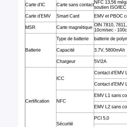
NFC 13,56 méga
Carte d'IC
Carte sans contact
soutien ISO/IE
Carte d'EMV
Smart Card
EMV et PBOC c
OIN 7810, 7811, 7
MSR
Carte magnétique
10cm/sec - 100c
Type de batterie
batterie de poly
Batterie
Capacité
3.7V, 5800mAh
Chargeur
5V/2A
Contact d'EMV
ICC
Contact d'EMV
EMV L1 sans co
Certification
NFC
EMV L2 sans co
PCI 5,0
Sécurité