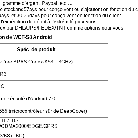
, gramme d'argent, Paypal, etc….
de stockand57ays pour conçoivent ou s'ajoutent en fonction du cl
days, et 30-35days pour conçoivent en fonction du client.
'expédition du début à l'extrémité pour vous.
canaux par DHL/UPS/FEDEX/TNT comme options pour vous.
ion de WCT-S8 Android
Spéc. de produit
-Core BRAS Cortex-A53,1.3GHz)
DR3
MC
de sécurité d'Android 7,0
5 (microcontrôleur sûr de DeepCover)
LTE/TDS-
CDMA2000/EDGE/GPRS
3/B8 (TBD)