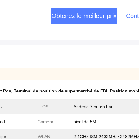
Obtenez le meilleur prix
Cont
et Pos
,
Terminal de position de supermarché de FBI
,
Position mob
ux
OS:
Android 7 ou en haut
ded
Caméra:
pixel de 5M
ripe
WLAN ::
2.4GHz ISM 2402MHz~2482MHz