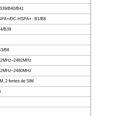
/B39/B40/B41
PA+/DC-HSPA+ : B1/B8
4/B39
B3/B8
402MHz~2482MHz
402MHz~2480MHz
M, 2 fentes de SIM
S