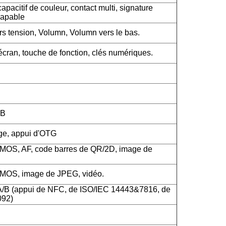
apacitif de couleur, contact multi, signature
capable
rs tension, Volumn, Volumn vers le bas.
cran, touche de fonction, clés numériques.
SB
rge, appui d'OTG
CMOS, AF, code barres de QR/2D, image de
CMOS, image de JPEG, vidéo.
A/B (appui de NFC, de ISO/IEC 14443&7816, de
092)