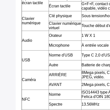
écran tactile
G+F+F, contact c
Écran tactile
capable, vidéo 
Clé physique
Sous tension/ho
Clavier
numérique
Clavier numérique
Touche début d'é
virtuel
Orateur
1 W X 1
Audio
Microphone
À entrée vocale
Norme d'USB
Type C 2,0 d'U
USB
Autre
Batterie de cha
8Mega pixels, 
ARRIÈRE
JPEG, vidéo.
Caméra
AVANT
2Mega pixels, 
ISO14443 type 
Norme
Felica d'OIN 18
NFC
Spectre
13.56MHz