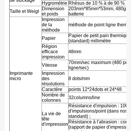
de stockage
Hygrométrie
Rhésus de 10 % à de 90 %
Dimension
203mm*85mm*53mm, 480g av
Taille et Weigt
et poids
batterie
Impression
de la
méthode de point ligne therm
méthode
Papier de petit pain thermiqu
Papier
(standard) millimètre
Région
efficace
48mm
impression
70mm/sec maximum (480 pointi
Vitesse
ligne/sec)
Imprimante
Impression
micro
des
8 dots/mm
résolutions
Caractère
points 12*24dots et 24*48
Nombre de
32columns/line
colonnes
Résistance d'impulsion : 100 m
d'impulsions/point (dans nos 
La vie de
standard) ;
tête
Résistance à l'abrasion : cou
d'impression
(rapport de papier d'impressi