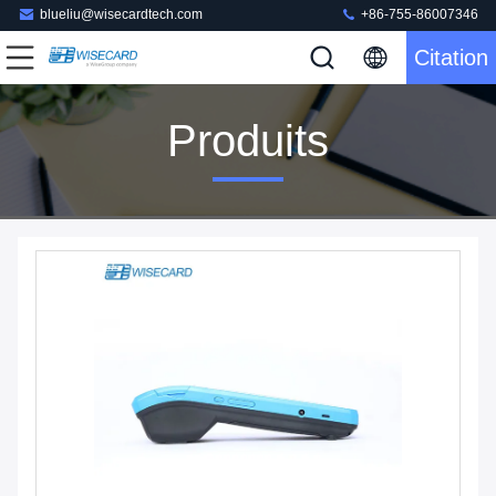
blueliu@wisecardtech.com
+86-755-86007346
Citation
Produits