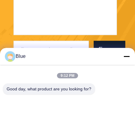
Envoyer
Blue
9:12 PM
Good day, what product are you looking for?
Wisecard Technology Co., Ltd.
blueliu@wisecardtech.com
+86-755-86007346
B1303, bâtiment de technolo
gie de Chuangyi, avenue de