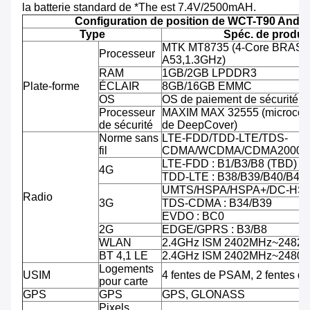
la batterie standard de *The est 7.4V/2500mAH.
Configuration de position de WCT-T90 Andro
Type
Spéc. de produit
MTK MT8735 (4-Core BRAS C
Processeur
A53,1.3GHz)
RAM
1GB/2GB LPDDR3
Plate-forme
ÉCLAIR
8GB/16GB EMMC
OS
OS de paiement de sécurité d'
Processeur
MAXIM MAX 32555 (microcontr
de sécurité
de DeepCover)
Norme sans
LTE-FDD/TDD-LTE/TDS-
fil
CDMA/WCDMA/CDMA2000/
LTE-FDD : B1/B3/B8 (TBD)
4G
TDD-LTE : B38/B39/B40/B41
UMTS/HSPA/HSPA+/DC-HSPA
Radio
3G
TDS-CDMA : B34/B39
EVDO : BC0
2G
EDGE/GPRS : B3/B8
WLAN
2.4GHz ISM 2402MHz~2482
BT 4,1 LE
2.4GHz ISM 2402MHz~2480
Logements
USIM
4 fentes de PSAM, 2 fentes d
pour carte
GPS
GPS
GPS, GLONASS
Pixels