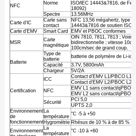
Norme
ISO/IEC 14443&7816, de Feli
NFC
18092)
Spectre
13.56MHz
Carte sans
NFC 13,56 mégahertz, type A
Carte d'IC
contact
14443&7816 de soutien ISO/
Carte d'EMV
Smart Card
EMV et PBOC conformes
OIN 7810, 7811, 7813 ; Voie tr
Carte
MSR
bidirectionnelle ; vitesse 10cm
magnétique
100cm/sec de grand coup.
Type de
batterie de polymère de Li-ion
batterie
Batterie
Capacité
3.7V, 5800mAh
Chargeur
5V/2A
Contact d'EMV L1/PBCO L1
ICC
Contact d'EMV L2/PBOC L2
EMV L1 sans contact/qPBOC
Certification
NFC
EMV L2 sans contact/qPBOC
PCI 5,0
Sécurité
UPTS 2,0
Environnement
La
°C -5 à +50
de
température
fonctionnement
Hygrométrie
Rhésus de 10 % à de 85 %
La
Environnement
°C -10 à +60
température