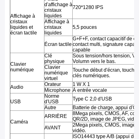
d'affichage à
720*1280 IPS
cristaux
liquides
Affichage à
cristaux
Affichage à
liquides et
cristaux
5,5 pouces
écran tactile
liquides
G+F+F, contact capacitif de co
Écran tactile
contact multi, signature capab
capable
Clé
Sous tension/hors tension, Vo
physique
Volumn vers le bas.
Clavier
Clavier
numérique
Touche début d'écran, touche 
numérique
clés numériques.
virtuel
Orateur
1 W X 1
Audio
Microphone
À entrée vocale
Norme
Type C 2,0 d'USB
USB
d'USB
Autre
Batterie de charge, appui d'O
8Mega pixels, CMOS, AF, cod
ARRIÈRE
QR/2D, image de JPEG, vidéo
Caméra
2Mega pixels, CMOS, image 
AVANT
vidéo.
ISO14443 type A/B (appui de