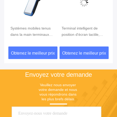
e
Systèmes mobiles tenus
Terminal intelligent de
Te
ran
dans la main terminaux
position d'écran tactile,
te
tenus dans la main de
position d'Android avec le
Du
position du BORD GPRS
lecteur d'empreintes
ix
Obtenez le meilleur prix
Obtenez le meilleur prix
Ob
5800mAh de position de
digitales
NFC de FBI
Envoyez votre demande
Veuillez nous envoyer 
votre demande et nous 
vous répondrons dans 
les plus brefs délais.