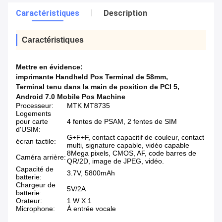
Caractéristiques
Description
Caractéristiques
Mettre en évidence:
imprimante Handheld Pos Terminal de 58mm
,
Terminal tenu dans la main de position de PCI 5
,
Android 7.0 Mobile Pos Machine
Processeur:
MTK MT8735
Logements
pour carte
4 fentes de PSAM, 2 fentes de SIM
d'USIM:
G+F+F, contact capacitif de couleur, contact
écran tactile:
multi, signature capable, vidéo capable
8Mega pixels, CMOS, AF, code barres de
Caméra arrière:
QR/2D, image de JPEG, vidéo.
Capacité de
3.7V, 5800mAh
batterie:
Chargeur de
5V/2A
batterie:
Orateur:
1 W X 1
Microphone:
À entrée vocale