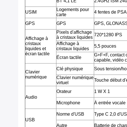
BT 4,1 LE
2.4GHz ISM 2
Logements pour
USIM
4 fentes de PSA
carte
GPS
GPS
GPS, GLONAS
Pixels d'affichage
720*1280 IPS
à cristaux liquides
Affichage à
cristaux
Affichage à
5,5 pouces
liquides et
cristaux liquides
écran tactile
G+F+F, contact c
Écran tactile
capable, vidéo 
Clé physique
Sous tension/ho
Clavier
numérique
Clavier numérique
Touche début d'é
virtuel
Orateur
1 W X 1
Audio
Microphone
À entrée vocale
Norme d'USB
Type C 2,0 d'U
USB
Autre
Batterie de cha