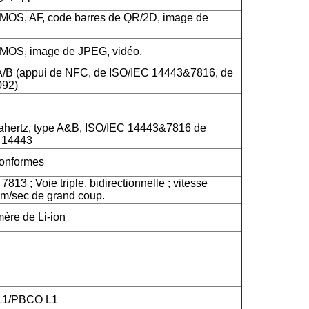
CMOS, AF, code barres de QR/2D, image de
CMOS, image de JPEG, vidéo.
A/B (appui de NFC, de ISO/IEC 14443&7816, de
092)
hertz, type A&B, ISO/IEC 14443&7816 de
C 14443
onformes
813 ; Voie triple, bidirectionnelle ; vitesse
m/sec de grand coup.
mère de Li-ion
 L1/PBCO L1