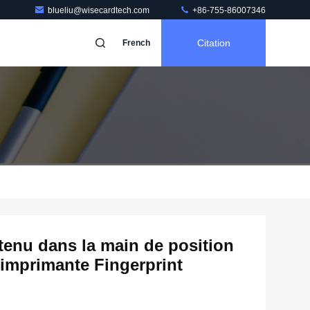
blueliu@wisecardtech.com
+86-755-86007346
Citation
French
 tenu dans la main de position
'imprimante Fingerprint