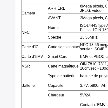
8Mega pixels, 
ARRIÈRE
JPEG, vidéo.
Caméra
AVANT
2Mega pixels, 
ISO14443 type 
Norme
Felica d'OIN 18
NFC
Spectre
13.56MHz
NFC 13,56 méga
Carte d'IC
Carte sans contact
soutien ISO/IE
Carte d'EMV
Smart Card
EMV et PBOC c
OIN 7810, 7811, 7
MSR
Carte magnétique
10cm/sec - 100c
Type de batterie
batterie de poly
Batterie
Capacité
3.7V, 5800mAh
Chargeur
5V/2A
Contact d'EMV