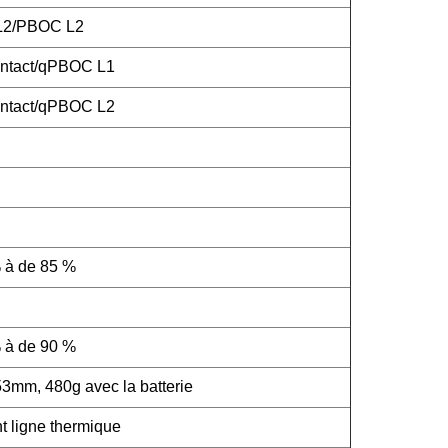
 L2/PBOC L2
ntact/qPBOC L1
ntact/qPBOC L2
 à de 85 %
 à de 90 %
m, 480g avec la batterie
t ligne thermique