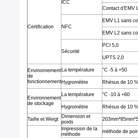
ICC
Contact d'EMV
EMV L1 sans co
Certification
NFC
EMV L2 sans co
PCI 5,0
Sécurité
UPTS 2,0
La température
°C -5 à +50
Environnement
de
fonctionnement
Hygrométrie
Rhésus de 10 %
La température
°C -10 à +60
Environnement
de stockage
Hygrométrie
Rhésus de 10 %
Dimension et
Taille et Weigt
203mm*85mm*53m
poids
Impression de la
méthode de poin
méthode