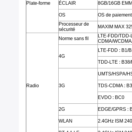
Plate-forme
ÉCLAIR
8GB/16GB EM
OS
OS de paiement 
Processeur de
MAXIM MAX 3255
sécurité
LTE-FDD/TDD-
Norme sans fil
CDMA/WCDMA/
LTE-FDD : B1/B
4G
TDD-LTE : B38
UMTS/HSPA/HS
Radio
3G
TDS-CDMA : B3
EVDO : BC0
2G
EDGE/GPRS : 
WLAN
2.4GHz ISM 2