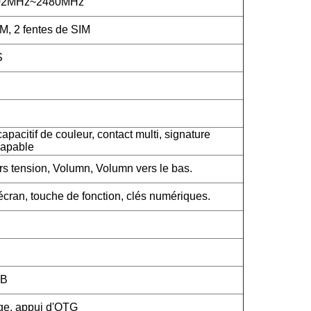
402MHz~2480MHz
M, 2 fentes de SIM
S
apacitif de couleur, contact multi, signature
capable
rs tension, Volumn, Volumn vers le bas.
cran, touche de fonction, clés numériques.
SB
rge, appui d'OTG