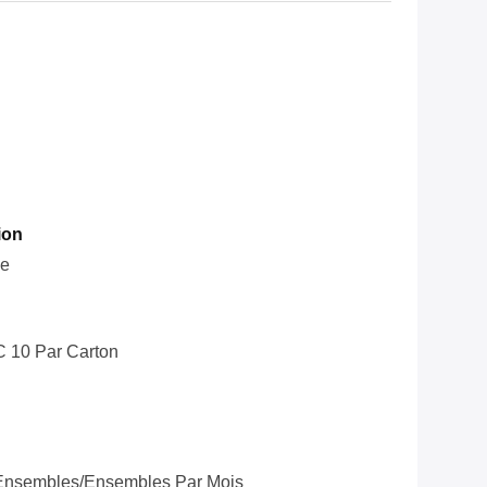
ion
le
C 10 Par Carton
Ensembles/ensembles Par Mois