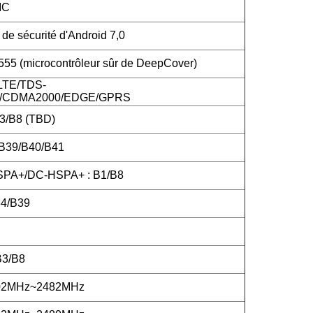
MC
de sécurité d'Android 7,0
5 (microcontrôleur sûr de DeepCover)
LTE/TDS-
CDMA2000/EDGE/GPRS
3/B8 (TBD)
/B39/B40/B41
PA+/DC-HSPA+ : B1/B8
4/B39
B3/B8
402MHz~2482MHz