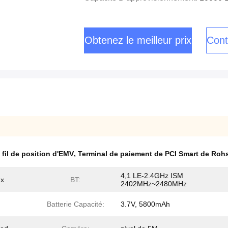
Obtenez le meilleur prix
Cont
fil de position d'EMV
,
Terminal de paiement de PCI Smart de Roh
4,1 LE-2.4GHz ISM
ux
BT:
2402MHz~2480MHz
Batterie Capacité:
3.7V, 5800mAh