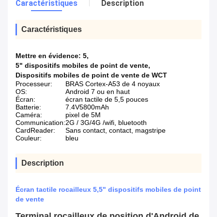
Caractéristiques
Description
Caractéristiques
Mettre en évidence:
5
,
5" dispositifs mobiles de point de vente
,
Dispositifs mobiles de point de vente de WCT
Processeur:
BRAS Cortex-A53 de 4 noyaux
OS:
Android 7 ou en haut
Écran:
écran tactile de 5,5 pouces
Batterie:
7.4V5800mAh
Caméra:
pixel de 5M
Communication:
2G / 3G/4G /wifi, bluetooth
CardReader:
Sans contact, contact, magstripe
Couleur:
bleu
Description
Écran tactile rocailleux 5,5" dispositifs mobiles de point
de vente
Terminal rocailleux de position d'Android de