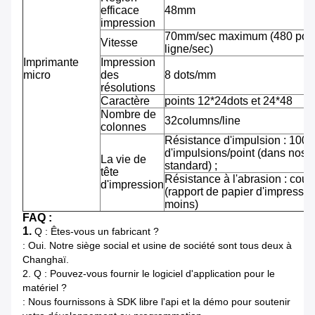
efficace
48mm
impression
70mm/sec maximum (480 pointi
Vitesse
ligne/sec)
Imprimante
Impression
micro
des
8 dots/mm
résolutions
Caractère
points 12*24dots et 24*48
Nombre de
32columns/line
colonnes
Résistance d'impulsion : 100 m
d'impulsions/point (dans nos 
La vie de
standard) ;
tête
Résistance à l'abrasion : cou
d'impression
(rapport de papier d'impressi
moins)
FAQ :
1.
Q : Êtes-vous un fabricant ?
: Oui. Notre siège social et usine de société sont tous deux à
Changhaï.
2.
Q : Pouvez-vous fournir le logiciel d'application pour le
matériel ?
: Nous fournissons à SDK libre l'api et la démo pour soutenir