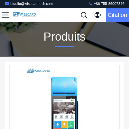
blueliu@wisecardtech.com
+86-755-86007346
Citation
Produits