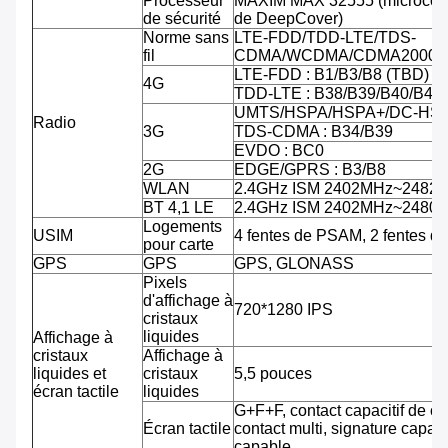
Processeur
MAXIM MAX 32555 (microcontr
de sécurité
de DeepCover)
Norme sans
LTE-FDD/TDD-LTE/TDS-
fil
CDMA/WCDMA/CDMA2000/
LTE-FDD : B1/B3/B8 (TBD)
4G
TDD-LTE : B38/B39/B40/B41
UMTS/HSPA/HSPA+/DC-HSPA
Radio
3G
TDS-CDMA : B34/B39
EVDO : BC0
2G
EDGE/GPRS : B3/B8
WLAN
2.4GHz ISM 2402MHz~2482
BT 4,1 LE
2.4GHz ISM 2402MHz~2480
Logements
USIM
4 fentes de PSAM, 2 fentes d
pour carte
GPS
GPS
GPS, GLONASS
Pixels
d'affichage à
720*1280 IPS
cristaux
liquides
Affichage à
cristaux
Affichage à
liquides et
cristaux
5,5 pouces
écran tactile
liquides
G+F+F, contact capacitif de co
Écran tactile
contact multi, signature capab
capable