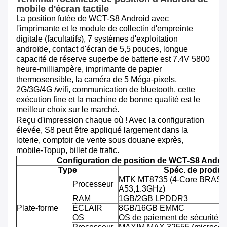
mobile d'écran tactile
La position futée de WCT-S8 Android avec
l'imprimante et le module de collectin d'empreinte
digitale (facultatifs), 7 systèmes d'exploitation
androïde, contact d'écran de 5,5 pouces, longue
capacité de réserve superbe de batterie est 7.4V 5800
heure-milliampère, imprimante de papier
thermosensible, la caméra de 5 Méga-pixels,
2G/3G/4G /wifi, communication de bluetooth, cette
exécution fine et la machine de bonne qualité est le
meilleur choix sur le marché.
Reçu d'impression chaque où ! Avec la configuration
élevée, S8 peut être appliqué largement dans la
loterie, comptoir de vente sous douane exprès,
mobile-Topup, billet de trafic.
Configuration de position de WCT-S8 Andro
Type
Spéc. de produit
MTK MT8735 (4-Core BRAS C
Processeur
A53,1.3GHz)
RAM
1GB/2GB LPDDR3
Plate-forme
ÉCLAIR
8GB/16GB EMMC
OS
OS de paiement de sécurité d'