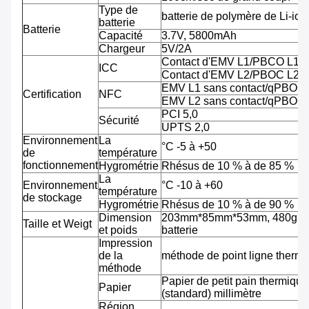
Type de
batterie de polymère de Li-ion
batterie
Batterie
Capacité
3.7V, 5800mAh
Chargeur
5V/2A
Contact d'EMV L1/PBCO L1
ICC
Contact d'EMV L2/PBOC L2
EMV L1 sans contact/qPBOC
Certification
NFC
EMV L2 sans contact/qPBOC
PCI 5,0
Sécurité
UPTS 2,0
Environnement
La
°C -5 à +50
de
température
fonctionnement
Hygrométrie
Rhésus de 10 % à de 85 %
La
Environnement
°C -10 à +60
température
de stockage
Hygrométrie
Rhésus de 10 % à de 90 %
Dimension
203mm*85mm*53mm, 480g av
Taille et Weigt
et poids
batterie
Impression
de la
méthode de point ligne therm
méthode
Papier de petit pain thermiqu
Papier
(standard) millimètre
Région