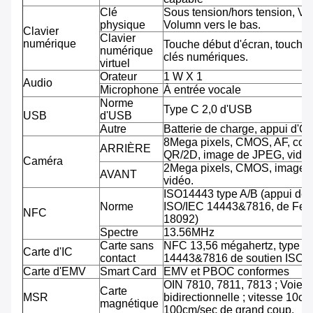
Clé
Sous tension/hors tension, Vo
physique
Volumn vers le bas.
Clavier
Clavier
numérique
Touche début d'écran, touche 
numérique
clés numériques.
virtuel
Orateur
1 W X 1
Audio
Microphone
À entrée vocale
Norme
Type C 2,0 d'USB
USB
d'USB
Autre
Batterie de charge, appui d'O
8Mega pixels, CMOS, AF, cod
ARRIÈRE
QR/2D, image de JPEG, vidéo
Caméra
2Mega pixels, CMOS, image 
AVANT
vidéo.
ISO14443 type A/B (appui de
Norme
ISO/IEC 14443&7816, de Feli
NFC
18092)
Spectre
13.56MHz
Carte sans
NFC 13,56 mégahertz, type A
Carte d'IC
contact
14443&7816 de soutien ISO/
Carte d'EMV
Smart Card
EMV et PBOC conformes
OIN 7810, 7811, 7813 ; Voie tr
Carte
MSR
bidirectionnelle ; vitesse 10cm
magnétique
100cm/sec de grand coup.