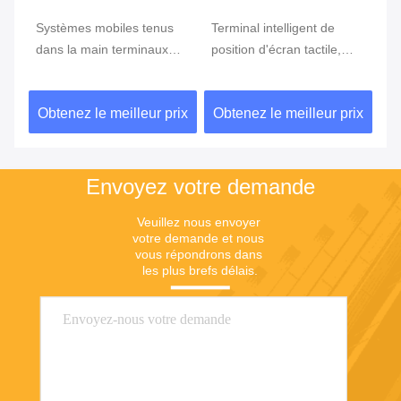
e
Systèmes mobiles tenus
Terminal intelligent de
Te
ran
dans la main terminaux
position d'écran tactile,
te
tenus dans la main de
position d'Android avec le
Du
position du BORD GPRS
lecteur d'empreintes
ix
Obtenez le meilleur prix
Obtenez le meilleur prix
Ob
5800mAh de position de
digitales
NFC de FBI
Envoyez votre demande
Veuillez nous envoyer 
votre demande et nous 
vous répondrons dans 
les plus brefs délais.