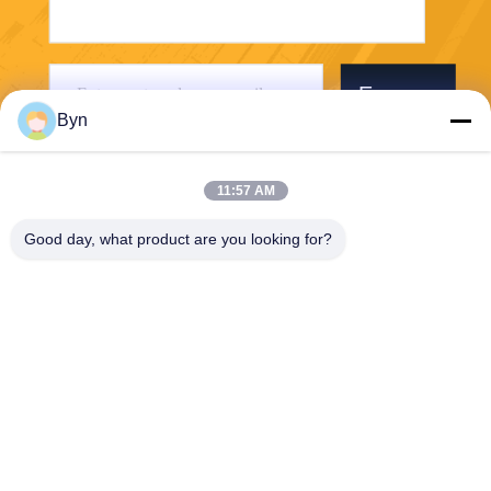
Envoyer
Byn
11:57 AM
Good day, what product are you looking for?
Wisecard Technology Co., Ltd.
blueliu@wisecardtech.com
+86-755-86007346
B1303, bâtiment de technolo
gie de Chuangyi, avenue de
Gaoxin C. 1er, Nanshan, Sh
enzhen, Guangdong, 51805
7, Chine