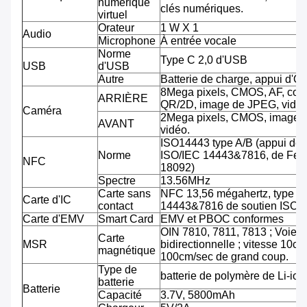
numérique
clés numériques.
virtuel
Orateur
1 W X 1
Audio
Microphone
À entrée vocale
Norme
Type C 2,0 d'USB
USB
d'USB
Autre
Batterie de charge, appui d'O
8Mega pixels, CMOS, AF, cod
ARRIÈRE
QR/2D, image de JPEG, vidéo
Caméra
2Mega pixels, CMOS, image 
AVANT
vidéo.
ISO14443 type A/B (appui de
Norme
ISO/IEC 14443&7816, de Feli
NFC
18092)
Spectre
13.56MHz
Carte sans
NFC 13,56 mégahertz, type A
Carte d'IC
contact
14443&7816 de soutien ISO/
Carte d'EMV
Smart Card
EMV et PBOC conformes
OIN 7810, 7811, 7813 ; Voie tr
Carte
MSR
bidirectionnelle ; vitesse 10cm
magnétique
100cm/sec de grand coup.
Type de
batterie de polymère de Li-ion
batterie
Batterie
Capacité
3.7V, 5800mAh