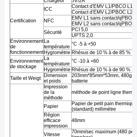
Chargeur
5V/2A
Contact d'EMV L1/PBCO L1
ICC
Contact d'EMV L2/PBOC L2
EMV L1 sans contact/qPBOC
Certification
NFC
EMV L2 sans contact/qPBOC
PCI 5,0
Sécurité
UPTS 2,0
Environnement
La
°C -5 à +50
de
température
fonctionnement
Hygrométrie
Rhésus de 10 % à de 85 %
La
Environnement
°C -10 à +60
température
de stockage
Hygrométrie
Rhésus de 10 % à de 90 %
Dimension
203mm*85mm*53mm, 480g av
Taille et Weigt
et poids
batterie
Impression
de la
méthode de point ligne therm
méthode
Papier de petit pain thermiqu
Papier
(standard) millimètre
Région
efficace
48mm
impression
70mm/sec maximum (480 pointi
Vitesse