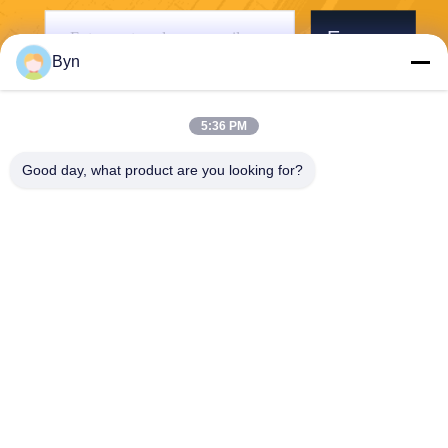
Envoyer
Byn
5:36 PM
Good day, what product are you looking for?
Wisecard Technology Co., Ltd.
blueliu@wisecardtech.com
+86-755-86007346
B1303, bâtiment de technolo
gie de Chuangyi, avenue de
Gaoxin C. 1er, Nanshan, Sh
enzhen, Guangdong, 51805
7, Chine