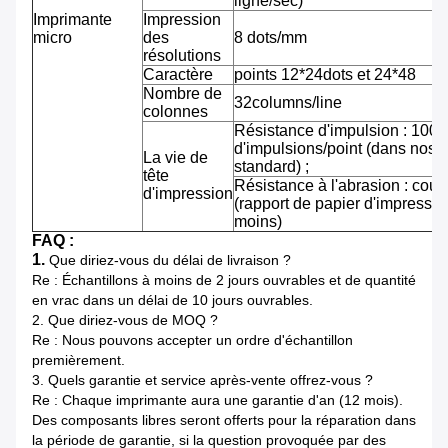
ligne/sec)
Imprimante
Impression
micro
des
8 dots/mm
résolutions
Caractère
points 12*24dots et 24*48
Nombre de
32columns/line
colonnes
Résistance d'impulsion : 100 m
d'impulsions/point (dans nos 
La vie de
standard) ;
tête
Résistance à l'abrasion : cou
d'impression
(rapport de papier d'impressi
moins)
FAQ :
1.
Que diriez-vous du délai de livraison ?
Re : Échantillons à moins de 2 jours ouvrables et de quantité
en vrac dans un délai de 10 jours ouvrables.
2.
Que diriez-vous de MOQ ?
Re : Nous pouvons accepter un ordre d'échantillon
premièrement.
3.
Quels garantie et service après-vente offrez-vous ?
Re : Chaque imprimante aura une garantie d'an (12 mois).
Des composants libres seront offerts pour la réparation dans
la période de garantie, si la question provoquée par des