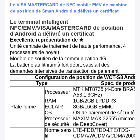
Le VISA MASTERCARD de NFC mobile EMV de machine
de position de Smart Android a délivré un certificat
Le terminal intelligent
NFC/EMV/VISA/MASTERCARD de position
d'Android a délivré un certificat
Excellente représentation de ★
Unité centrale de traitement de haute performance, 4
processeurs de noyau
Modèle de soutien de la communication 4G
La batterie au lithium à fort débit, satisfait des
demandes intensives de transaction de paiement.
Configuration de position de WCT-S8 Andro
Type
Spéc. de produit
MTK MT8735 (4-Core BRAS C
Processeur
A53,1.3GHz)
RAM
1GB/2GB LPDDR3
Plate-forme
ÉCLAIR
8GB/16GB EMMC
OS
OS de paiement de sécurité d'
Processeur
MAXIM MAX 32555 (microcontr
de sécurité
de DeepCover)
Norme sans
LTE-FDD/TDD-LTE/TDS-
fil
CDMA/WCDMA/CDMA2000/