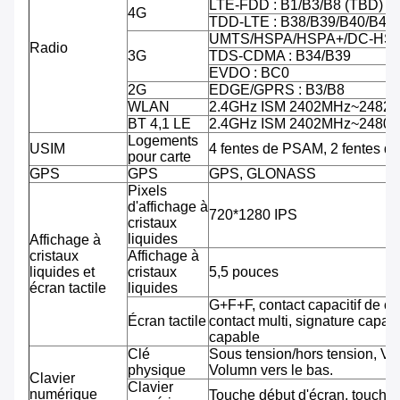
LTE-FDD : B1/B3/B8 (TBD)
4G
TDD-LTE : B38/B39/B40/B41
UMTS/HSPA/HSPA+/DC-HSPA
Radio
3G
TDS-CDMA : B34/B39
EVDO : BC0
2G
EDGE/GPRS : B3/B8
WLAN
2.4GHz ISM 2402MHz~2482
BT 4,1 LE
2.4GHz ISM 2402MHz~2480
Logements
USIM
4 fentes de PSAM, 2 fentes d
pour carte
GPS
GPS
GPS, GLONASS
Pixels
d'affichage à
720*1280 IPS
cristaux
liquides
Affichage à
cristaux
Affichage à
liquides et
cristaux
5,5 pouces
écran tactile
liquides
G+F+F, contact capacitif de co
Écran tactile
contact multi, signature capab
capable
Clé
Sous tension/hors tension, Vo
physique
Volumn vers le bas.
Clavier
Clavier
numérique
Touche début d'écran, touche 