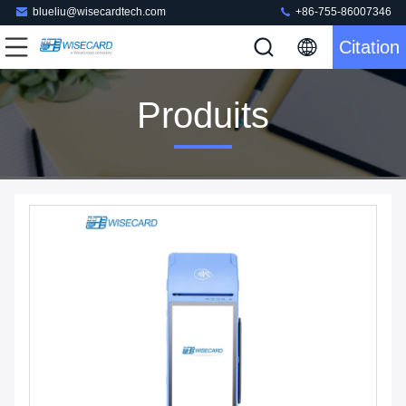
blueliu@wisecardtech.com
+86-755-86007346
Citation
Produits