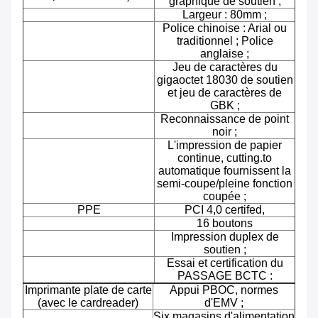
graphique de soutien ;
Largeur : 80mm ;
Police chinoise : Arial ou
traditionnel ; Police
anglaise ;
Jeu de caractères du
gigaoctet 18030 de soutien
et jeu de caractères de
GBK ;
Reconnaissance de point
noir ;
L'impression de papier
continue, cutting.to
automatique fournissent la
semi-coupe/pleine fonction
coupée ;
PPE
PCI 4,0 certifed,
16 boutons
Impression duplex de
soutien ;
Essai et certification du
PASSAGE BCTC :
Imprimante plate de carte
Appui PBOC, normes
(avec le cardreader)
d'EMV ;
Six magasins d'alimentation