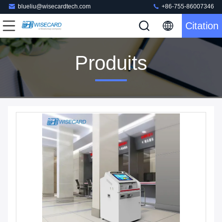
blueliu@wisecardtech.com
+86-755-86007346
Citation
Produits