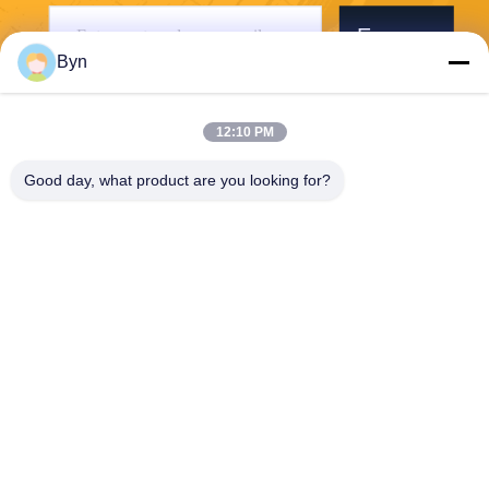
Envoyer
Byn
12:10 PM
Good day, what product are you looking for?
Wisecard Technology Co., Ltd.
blueliu@wisecardtech.com
+86-755-86007346
B1303, bâtiment de technolo
gie de Chuangyi, avenue de
Gaoxin C. 1er, Nanshan, Sh
enzhen, Guangdong, 51805
7, Chine