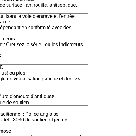
 surface : antirouille, antiseptique,
ilisant la voie d'entrave et l'entrée
facile
dépendant en conformité avec des
icateurs
t : Creusez la série i ou les indicateurs
G
ED
lus) ou plus
ngle de visualisation gauche et droit
<>
lure d'émeute d'anti-dust/
ue de soutien
raditionnel ; Police anglaise
ctet 18030 de soutien et jeu de
cnose