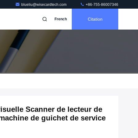
blueliu@wisecardtech.com
+86-755-86007346
Citation
French
visuelle Scanner de lecteur de
e machine de guichet de service