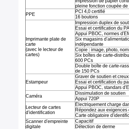
Impression de papier conti
pleine fonction coupée de 
PCI 4,0 certifié
PPE
16 boutons
Impression duplex de sout
Essai et certification d
Appui PBOC, normes d'E
Imprimante plate de
Six magasins d'alimentatio
carte
indépendante
(avec le lecteur de
Copie : image, photo, nom,
cartes)
Six boîtes de carte-distribu
600 PCs
Double boîte de carte-rass
de 150 PCs
Graver de soutien et creux e
Estampeur
Essai et certification du
Appui PBOC, standars d
Dissimulation de soutien
Caméra
Appui 720P
Électriquement charge dan
Lecteur de cartes
Répondez aux exigences du
d'identification
Carte obligatoire d'identifi
Capacitif
Scanner d'empreinte
digitale
Détection de derme