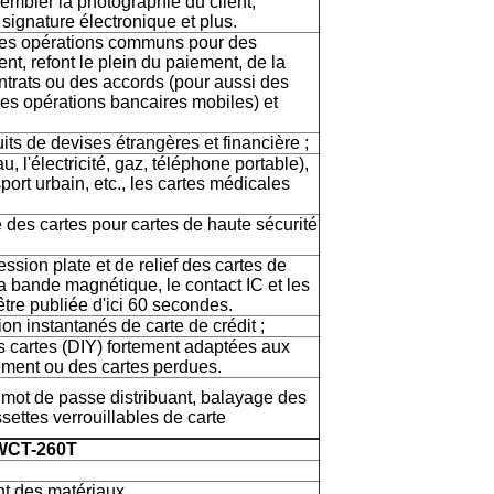
sembler la photographie du client,
signature électronique et plus.
es opérations communs pour des
nt, refont le plein du paiement, de la
ntrats ou des accords (pour aussi des
des opérations bancaires mobiles) et
its de devises étrangères et financière ;
, l'électricité, gaz, téléphone portable),
ort urbain, etc., les cartes médicales
 des cartes pour cartes de haute sécurité
sion plate et de relief des cartes de
 bande magnétique, le contact IC et les
être publiée d'ici 60 secondes.
tion instantanés de carte de crédit ;
s cartes (DIY) fortement adaptées aux
ement ou des cartes perdues.
e mot de passe distribuant, balayage des
ettes verrouillables de carte
 WCT-260T
nt des matériaux