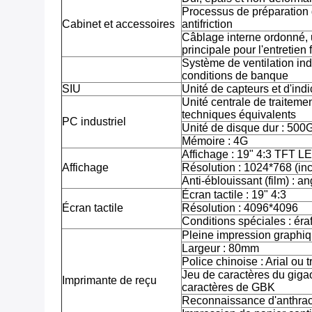
Processus de préparation de
Cabinet et accessoires
antifriction
Câblage interne ordonné, ut
principale pour l'entretien 
Système de ventilation in
conditions de banque
SIU
Unité de capteurs et d'ind
Unité centrale de traitemen
techniques équivalents
PC industriel
Unité de disque dur : 500
Mémoire : 4G
Affichage : 19" 4:3 TFT L
Affichage
Résolution : 1024*768 (inc
Anti-éblouissant (film) : a
Écran tactile : 19" 4:3
Écran tactile
Résolution : 4096*4096
Conditions spéciales : éraf
Pleine impression graphiq
Largeur : 80mm
Police chinoise : Arial ou t
Jeu de caractères du gigao
Imprimante de reçu
caractères de GBK
Reconnaissance d'anthra