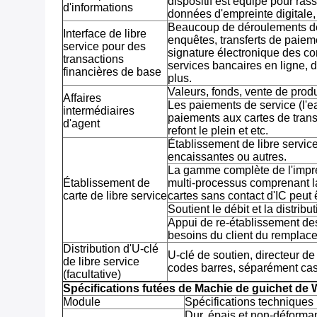
dispositif est équipé pour ras
d'informations
données d'empreinte digitale, 
Beaucoup de déroulements d
Interface de libre
enquêtes, transferts de paieme
service pour des
signature électronique des co
transactions
services bancaires en ligne, 
financières de base
plus.
Valeurs, fonds, vente de produ
Affaires
Les paiements de service (l'eau
intermédiaires
paiements aux cartes de transp
d'agent
refont le plein et etc.
Établissement de libre service
encaissantes ou autres.
La gamme complète de l'impres
Établissement de
multi-processus comprenant la
carte de libre service
cartes sans contact d'IC peut 
Soutient le débit et la distribu
Appui de re-établissement de
besoins du client du remplac
Distribution d'U-clé
U-clé de soutien, directeur d
de libre service
codes barres, séparément cass
(facultative)
Spécifications futées de Machie de guichet de
Module
Spécifications techniques
Dur, épais et non-déforma