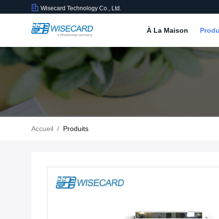
Wisecard Technology Co., Ltd.
À La Maison
Produ
Accueil
/
Produits