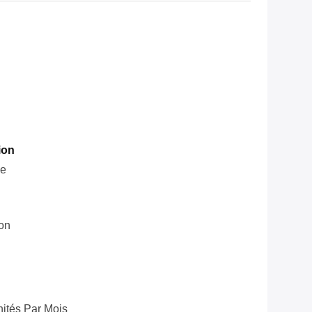
ion
le
ion
ités Par Mois