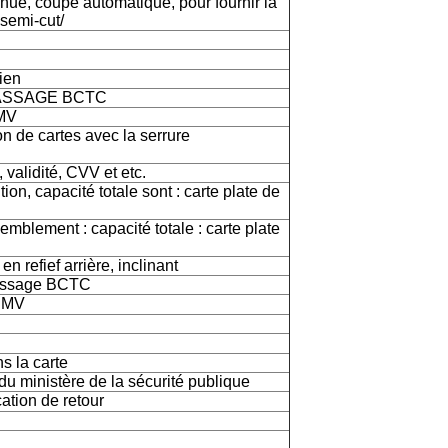
nue, coupe automatique, pour fournir la
semi-cut/
ien
u PASSAGE BCTC
MV
n de cartes avec la serrure
 validité, CVV et etc.
tion, capacité totale sont : carte plate de
emblement : capacité totale : carte plate
n refief arrière, inclinant
 passage BCTC
'EMV
s la carte
 ministère de la sécurité publique
cation de retour