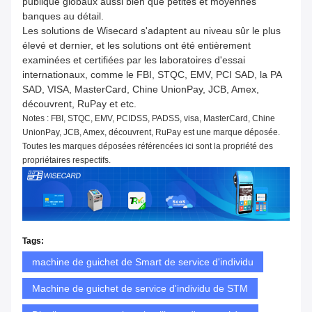
publique globaux aussi bien que petites et moyennes
banques au détail.
Les solutions de Wisecard s'adaptent au niveau sûr le plus
élevé et dernier, et les solutions ont été entièrement
examinées et certifiées par les laboratoires d'essai
internationaux, comme le FBI, STQC, EMV, PCI SAD, la PA
SAD, VISA, MasterCard, Chine UnionPay, JCB, Amex,
découvrent, RuPay et etc.
Notes : FBI, STQC, EMV, PCIDSS, PADSS, visa, MasterCard, Chine
UnionPay, JCB, Amex, découvrent, RuPay est une marque déposée.
Toutes les marques déposées référencées ici sont la propriété des
propriétaires respectifs.
Tags:
machine de guichet de Smart de service d'individu
Machine de guichet de service d'individu de STM