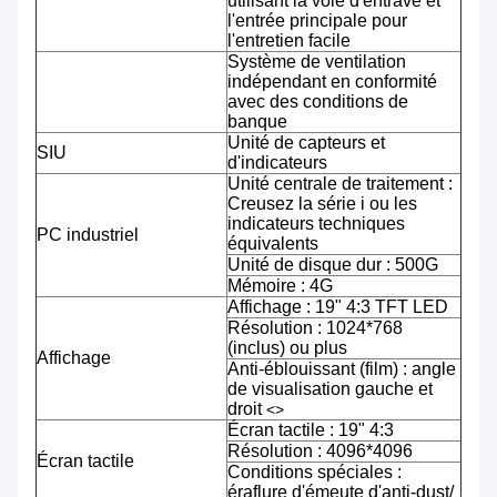
utilisant la voie d'entrave et
l'entrée principale pour
l'entretien facile
Système de ventilation
indépendant en conformité
avec des conditions de
banque
Unité de capteurs et
SIU
d'indicateurs
Unité centrale de traitement :
Creusez la série i ou les
indicateurs techniques
PC industriel
équivalents
Unité de disque dur : 500G
Mémoire : 4G
Affichage : 19" 4:3 TFT LED
Résolution : 1024*768
(inclus) ou plus
Affichage
Anti-éblouissant (film) : angle
de visualisation gauche et
droit
<>
Écran tactile : 19" 4:3
Résolution : 4096*4096
Écran tactile
Conditions spéciales :
éraflure d'émeute d'anti-dust/