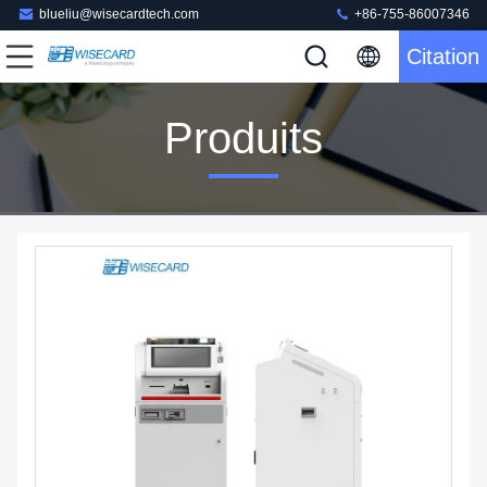
blueliu@wisecardtech.com
+86-755-86007346
Citation
Produits