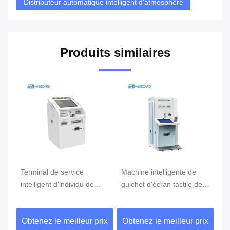
Distributeur automatique intelligent d'atmosphère
Produits similaires
Machine intelligente de
Tous dans une machine
 de
guichet d'écran tactile de
intelligente de guichet,
ère de
19 pouces, distributeur
machine portative
automatique d'atmosphère
d'atmosphère d'écran
ur prix
Obtenez le meilleur prix
Obtenez le meilleur prix
tactile