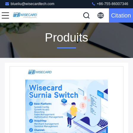
blueliu@wisecardtech.com
+86-755-86007346
Citation
Produits