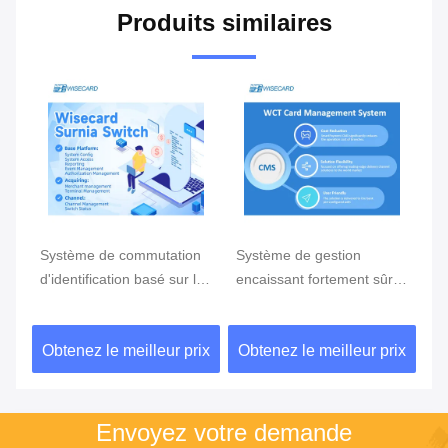
Produits similaires
Système de commutation
Système de gestion
Sy
d'identification basé sur le
encaissant fortement sûr
ca
Web avec une interface
de carte prépayée
fi
utilisateur sécurisée et
op
ix
Obtenez le meilleur prix
Obtenez le meilleur prix
Ob
personnalisable
Envoyez votre demande