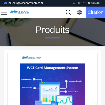
blueliu@wisecardtech.com
+86-755-86007346
Citation
Produits